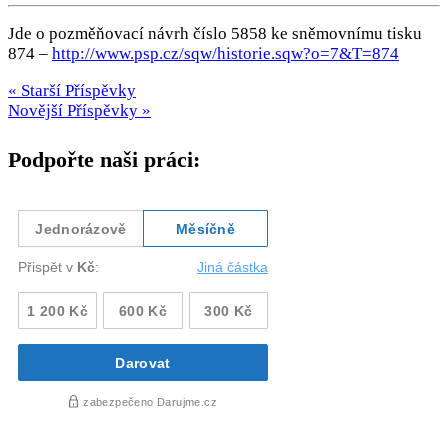
Jde o pozměňovací návrh číslo 5858 ke sněmovnímu tisku
874 –
http://www.psp.cz/sqw/historie.sqw?o=7&T=874
« Starší Příspěvky
Novější Příspěvky »
Podpořte naši práci: