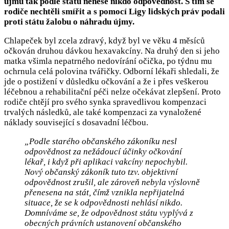
újmu tak podle státu nenese nikdo odpovědnost. S tím se
rodiče nechtěli smířit a s pomocí Ligy lidských práv podali
proti státu žalobu o náhradu újmy.
Chlapeček byl zcela zdravý, když byl ve věku 4 měsíců
očkován druhou dávkou hexavakcíny. Na druhý den si jeho
matka všimla nepatrného nedovírání očička, po týdnu mu
ochrnula celá polovina tvářičky. Odborní lékaři shledali, že
jde o postižení v důsledku očkování a že i přes veškerou
léčebnou a rehabilitační péči nelze očekávat zlepšení. Proto
rodiče chtějí pro svého synka spravedlivou kompenzaci
trvalých následků, ale také kompenzaci za vynaložené
náklady související s dosavadní léčbou.
„Podle starého občanského zákoníku nesl
odpovědnost za nežádoucí účinky očkování
lékař, i když při aplikaci vakcíny nepochybil.
Nový občanský zákoník tuto tzv. objektivní
odpovědnost zrušil, ale zároveň nebyla výslovně
přenesena na stát, čímž vznikla nepřijatelná
situace, že se k odpovědnosti nehlásí nikdo.
Domníváme se, že odpovědnost státu vyplývá z
obecných právních ustanovení občanského