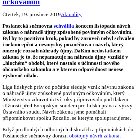
očkováním
Čtvrtek, 19. prosince 2019
Aktuality
Poslanecká sněmovna
schválila
koncem listopadu návrh
zákona o náhradě újmy způsobené povinným očkováním.
Byl by to pozitivní krok, pokud by zároveň nebyl schválen
i nekoncepční a nesmyslný pozměňovací návrh, který
omezuje rozsah náhrady újmy. Dalším nedostatkem
zákona je to, že nepamatuje na náhradu újmy vzniklé v
„hluchém“ období, které nastalo s účinností nového
občanského zákoníku a v kterém odpovědnost nenese
výslovně nikdo.
Liga lidských práv od počátku sleduje vznik návrhu zákona
o náhradě újmy způsobené povinným očkováním, který
Ministerstvo zdravotnictví roky připravovalo pod tlakem
stížností před Evropským soudem pro lidská práva a výzvy
Ústavního soudu. Návrh zákona jsme pomáhali
připomínkovat spolku Rozalio, se kterým spolupracujeme.
Když po dlouhých odborných diskuzích a připomínkách do
Poslanecké sněmovny dorazil
obstojný návrh zákona
,