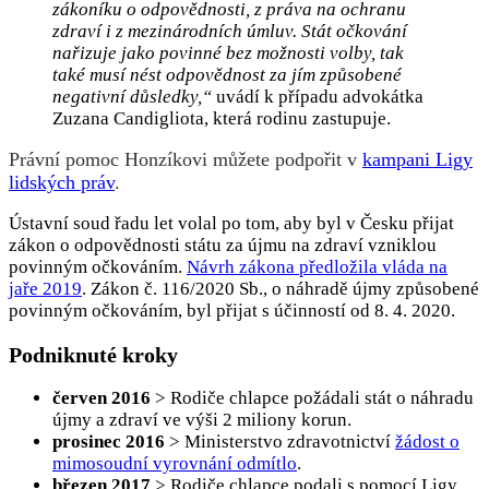
zákoníku o odpovědnosti, z práva na ochranu
zdraví i z mezinárodních úmluv. Stát očkování
nařizuje jako povinné bez možnosti volby, tak
také musí nést odpovědnost za jím způsobené
negativní důsledky,“
uvádí k případu advokátka
Zuzana Candigliota, která rodinu zastupuje.
Právní pomoc Honzíkovi můžete podpořit v
kampani Ligy
lidských práv
.
Ústavní soud řadu let volal po tom, aby byl v Česku přijat
zákon o odpovědnosti státu za újmu na zdraví vzniklou
povinným očkováním.
Návrh zákona předložila vláda na
jaře 2019
. Zákon č. 116/2020 Sb., o náhradě újmy způsobené
povinným očkováním, byl přijat s účinností od 8. 4. 2020.
Podniknuté kroky
červen 2016
> Rodiče chlapce požádali stát o náhradu
újmy a zdraví ve výši 2 miliony korun.
prosinec 2016
> Ministerstvo zdravotnictví
žádost o
mimosoudní vyrovnání odmítlo
.
březen 2017
> Rodiče chlapce podali s pomocí Ligy