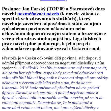
Poslanec Jan Farský (TOP 09 a Starostové) dnes
navrhl
pozměňovací návrh
(k novele zákona o
specifických zdravotních službách), který
navrhuje zavedení odpovědnosti státu za újmu
způsobenou povinným očkováním nebo
očkováním doporučovaným státem a hrazeným z
veřejného zdravotního pojištění. Liga lidských
práv návrh plně podporuje, k jeho příjetí
zákonodárce opakovaně vyzval i Ústavní soud.
Přestože je v Česku očkování dětí povinné, stát doposud
odmítá přijmout odpovědnost za negativní důsledky s ním
spojené. „
Již několik let slibuje tento nerovný stav napravit,
ale zatím bez výsledku. Naposledy zavedení odpovědnosti
státu přislíbil hlavní hygienik v Pracovní skupině pro otázky
očkování v červnu loňského roku s tím, že do konce
listopadu 2016 bude sněmovně předložen návrh právní
úpravy. Dosud se tak nestalo. A pokud nepřistoupíme k
úpravě v rámci tohoto pozměňovacího návrhu, už se to do
voleb ani nepodaří. Domnívám se, že je podstatné k
narovnání vztahu stát občan, ale i pro zvýšení důvěry v