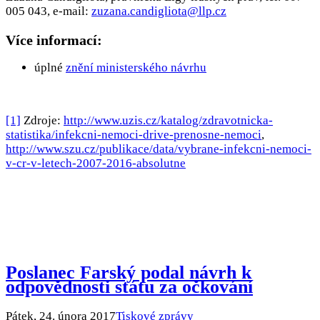
005 043, e-mail:
zuzana.candigliota@llp.cz
Více informací:
úplné
znění ministerského návrhu
[1]
Zdroje:
http://www.uzis.cz/katalog/zdravotnicka-
statistika/infekcni-nemoci-drive-prenosne-nemoci
,
http://www.szu.cz/publikace/data/vybrane-infekcni-nemoci-
v-cr-v-letech-2007-2016-absolutne
Poslanec Farský podal návrh k
odpovědnosti státu za očkování
Pátek, 24. února 2017
Tiskové zprávy