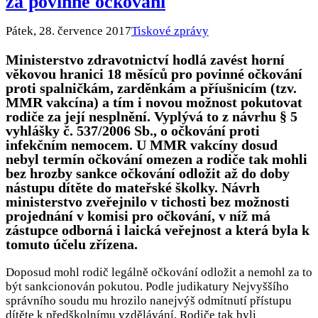
za povinné očkování
Pátek, 28. července 2017
Tiskové zprávy
Ministerstvo zdravotnictví hodlá zavést horní
věkovou hranici 18 měsíců pro povinné očkování
proti spalničkám, zarděnkám a příušnicím (tzv.
MMR vakcína) a tím i novou možnost pokutovat
rodiče za její nesplnění. Vyplývá to z návrhu § 5
vyhlášky č. 537/2006 Sb., o očkování proti
infekčním nemocem. U MMR vakcíny dosud
nebyl termín očkování omezen a rodiče tak mohli
bez hrozby sankce očkování odložit až do doby
nástupu dítěte do mateřské školky. Návrh
ministerstvo zveřejnilo v tichosti bez možnosti
projednání v komisi pro očkování, v níž má
zástupce odborná i laická veřejnost a která byla k
tomuto účelu zřízena.
Doposud mohl rodič legálně očkování odložit a nemohl za to
být sankcionován pokutou. Podle judikatury Nejvyššího
správního soudu mu hrozilo nanejvýš odmítnutí přístupu
dítěte k předškolnímu vzdělávání. Rodiče tak byli