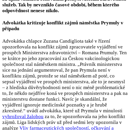
služeb. Tak by nevzniklo časové období, během kterého
odpovědnost nenese nikdo.
Advokátka kritizuje konflikt zájmů náměstka Prymuly v
případu
Advokátka chlapce Zuzana Candigliota také v řízení
upozorňovala na konflikt zájmů zpracovatele vyjádření ve
prospěch Ministerstva zdravotnictví – Romana Prumuly. Ten
se krátce po jeho zpracování za Českou vakcinologickou
společnost stal náměstkem ministra. „Právník ministerstva
sice na jednání argumentoval, že pan Prymula není v
konfliktu zájmů, protože se stal náměstkem až poté, co
sepsal vyjádření ve prospěch ministerstva, ale to je nesmysl
– z hlediska důvěryhodnosti není o nic méně problematické
to, že někdo nejdříve koná ve prospěch ministerstva a pak na
ministerstvu dostane funkci. Navíc je skandální, že
vyjádření ignoruje medicínské poznatky a je hrubě
zkreslené.“ uvádí advokátka, které už Prymula v minulosti
vyhrožoval žalobou
za to, že upozorňovala na jeho konflikt
zájmů. Liga lidských práv už před sedmi lety upozornila v
analýze
Vliv farmaceutických společností, očkování a