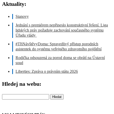
Aktuality:
Stanovy
Jednání s premiérem nepřineslo konstruktivní řešení. Liga
lidských práv požaduje zachování současného systému
Úřadu vlády
#TřiNávštěvyDoma: Spravedlivý přístup porodních
asistentek do systému veřejného zdravotního pojištění
Rodička odsouzená za porod doma se obrátí na Ústavní
soud
Liberties: Zpráva o právním státu 2026
Hledej na webu:
Vyhledávání