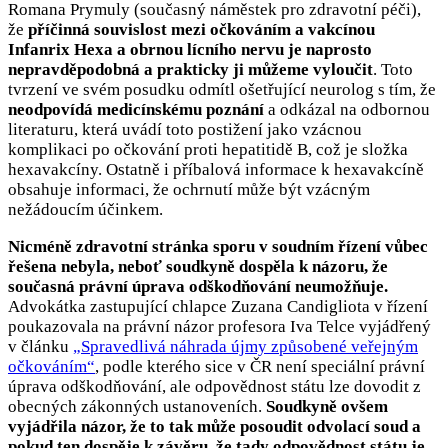
Romana Prymuly (současný náměstek pro zdravotní péči),
že
příčinná souvislost mezi očkováním a vakcínou
Infanrix Hexa a obrnou lícního nervu je naprosto
nepravděpodobná a prakticky ji můžeme vyloučit
. Toto
tvrzení ve svém posudku odmítl ošetřující neurolog s tím, že
neodpovídá medicínskému poznání
a odkázal na odbornou
literaturu, která uvádí toto postižení jako vzácnou
komplikaci po očkování proti hepatitidě B, což je složka
hexavakcíny. Ostatně i příbalová informace k hexavakcíně
obsahuje informaci, že ochrnutí může být vzácným
nežádoucím účinkem.
Nicméně zdravotní stránka sporu v soudním řízení vůbec
řešena nebyla, neboť soudkyně dospěla k názoru, že
současná právní úprava odškodňování neumožňuje.
Advokátka zastupující chlapce Zuzana Candigliota v řízení
poukazovala na právní názor profesora Iva Telce vyjádřený
v článku
„Spravedlivá náhrada újmy způsobené veřejným
očkováním“
, podle kterého sice v ČR není speciální právní
úprava odškodňování, ale odpovědnost státu lze dovodit z
obecných zákonných ustanoveních.
Soudkyně ovšem
vyjádřila názor, že to tak může posoudit odvolací soud a
pokud ten dospěje k závěru, že tady odpovědnost státu je,