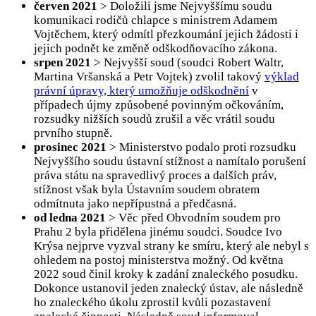
červen 2021
> Doložili jsme Nejvyššímu soudu
komunikaci rodičů chlapce s ministrem Adamem
Vojtěchem, který odmítl přezkoumání jejich žádosti i
jejich podnět ke změně odškodňovacího zákona.
srpen 2021
> Nejvyšší soud (soudci Robert Waltr,
Martina Vršanská a Petr Vojtek) zvolil takový
výklad
právní úpravy, který umožňuje odškodnění
v
případech újmy způsobené povinným očkováním,
rozsudky nižších soudů zrušil a věc vrátil soudu
prvního stupně.
prosinec 2021
> Ministerstvo podalo proti rozsudku
Nejvyššího soudu ústavní stížnost a namítalo porušení
práva státu na spravedlivý proces a dalších práv,
stížnost však byla Ústavním soudem obratem
odmítnuta jako nepřípustná a předčasná.
od ledna 2021
> Věc před Obvodním soudem pro
Prahu 2 byla přidělena jinému soudci. Soudce Ivo
Krýsa nejprve vyzval strany ke smíru, který ale nebyl s
ohledem na postoj ministerstva možný. Od května
2022 soud činil kroky k zadání znaleckého posudku.
Dokonce ustanovil jeden znalecký ústav, ale následně
ho znaleckého úkolu zprostil kvůli pozastavení