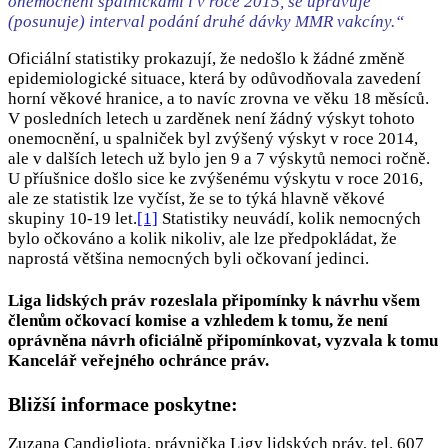
onemocnění spalničkami i v roce 2015, se upravuje
(posunuje) interval podání druhé dávky MMR vakcíny.“
Oficiální statistiky prokazují, že nedošlo k žádné změně
epidemiologické situace, která by odůvodňovala zavedení
horní věkové hranice, a to navíc zrovna ve věku 18 měsíců.
V posledních letech u zarděnek není žádný výskyt tohoto
onemocnění, u spalniček byl zvýšený výskyt v roce 2014,
ale v dalších letech už bylo jen 9 a 7 výskytů nemoci ročně.
U příušnice došlo sice ke zvýšenému výskytu v roce 2016,
ale ze statistik lze vyčíst, že se to týká hlavně věkové
skupiny 10-19 let.
[1]
Statistiky neuvádí, kolik nemocných
bylo očkováno a kolik nikoliv, ale lze předpokládat, že
naprostá většina nemocných byli očkovaní jedinci.
Liga lidských práv rozeslala připomínky k návrhu všem
členům očkovací komise a vzhledem k tomu, že není
oprávněna návrh oficiálně připomínkovat, vyzvala k tomu
Kancelář veřejného ochránce práv.
Bližší informace poskytne:
Zuzana Candigliota, právnička Ligy lidských práv, tel. 607