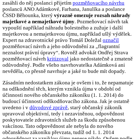
zasáhli do něj poslanci přijetím
pozměňovacího návrhu
poslanců ANO Adámkové, Farhana, Janulíka a poslance
ČSSD Běhounka, který
výrazně omezuje rozsah náhrady
majetkové a nemajetkové újmy
. Pozmeňovací návrh tak
vypouští například náhradu bolestného a zužuje i další
majetkovou a nemajetkovou újmu, například ušlý výdělek.
Expert na zdravotnické právo Tomáš Doležal
označil
pozměňovací návrh a jeho odůvodnění za „flagrantní
neznalost právní úpravy“. Rovněž advokát Ondřej Strava
pozměňovací návrh
kritizoval
jako nedostatečně a zmateně
odůvodněný. Podle všeho navrhovatelka Adámková ani
nevěděla, co přesně navrhuje a jaké to bude mít dopady.
Zásadním nedostatkem zákona je ovšem i to, že nepamatuje
na odškodnění těch, kterým vznikla újma v období od
účinnosti nového občanského zákoníku (1. 1. 2014) do
budoucí účinnosti odškodňovacího zákona. Jak je ostatně
uvedeno i v
důvodové zprávě
, starý občanský zákoník
upravoval objektivní, tedy i nezaviněnou, odpovědnost
poskytovatele zdravotních služeb za škodu způsobenou
vakcínou. Tato odpovědnost ale nebyla do nového
občanského zákoníku převzata, tudíž od 1. 1. 2014
odpovědnost za vzniklou újmu nenese nikdo. Ovšem podle