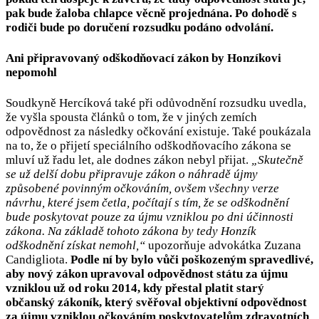
pak bude žaloba chlapce věcně projednána. Po dohodě s
rodiči bude po doručení rozsudku podáno odvolání.
Ani připravovaný odškodňovací zákon by Honzíkovi
nepomohl
Soudkyně Hercíková také při odůvodnění rozsudku uvedla,
že vyšla spousta článků o tom, že v jiných zemích
odpovědnost za následky očkování existuje. Také poukázala
na to, že o přijetí speciálního odškodňovacího zákona se
mluví už řadu let, ale dodnes zákon nebyl přijat.
„Skutečně
se už delší dobu připravuje zákon o náhradě újmy
způsobené povinným očkováním, ovšem všechny verze
návrhu, které jsem četla, počítají s tím, že se odškodnění
bude poskytovat pouze za újmu vzniklou po dni účinnosti
zákona. Na základě tohoto zákona by tedy Honzík
odškodnění získat nemohl,“
upozorňuje advokátka Zuzana
Candigliota.
Podle ní by bylo vůči poškozeným spravedlivé,
aby nový zákon upravoval odpovědnost státu za újmu
vzniklou už od roku 2014, kdy přestal platit starý
občanský zákoník, který svěřoval objektivní odpovědnost
za újmu vzniklou očkováním poskytovatelům zdravotních