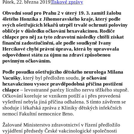
Pátek, 22. března 2019
Tiskové zprávy
Obvodní soud pro Prahu 2 v úterý 19. 3. zamítl žalobu
4letého Honzíka z Jihomoravského kraje, který podle
svých ošetřujících lékařů utrpěl trvalé ochrnutí poloviny
obličeje v důsledku očkování hexavakcínou. Rodiče
chlapce pro něj za tyto zdravotní následky chtěli získat
finanční zadostiučinění, ale podle soudkyně Ivany
Hercíkové chybí právní úprava, která by upravovala
odpovědnost státu za újmu na zdraví způsobenou
povinným očkováním.
Podle posudku ošetřujícího dětského neurologa Milana
Vacušky
, který byl předložen soudu,
je očkování
hexavakcínou vysoce pravděpodobná příčina postižení
chlapce
– levostranné parézy lícního nervu těžkého stupně.
Očkování koreluje se vznikem potíží a i přes provedená
vyšetření nebyla jiná příčina odhalena. S tímto závěrem se
shoduje i lékařská zpráva z Kliniky dětských infekčních
nemocí Fakultní nemocnice Brno.
Žalované Ministerstvo zdravotnictví v řízení předložilo
vyjádření předsedy České vakcinologické společnosti