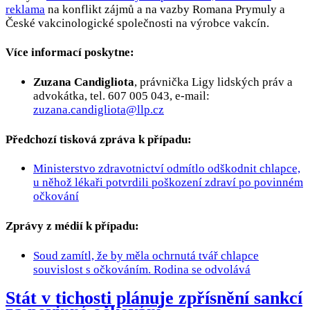
reklama
na konflikt zájmů a na vazby Romana Prymuly a
České vakcinologické společnosti na výrobce vakcín.
Více informací poskytne:
Zuzana Candigliota
, právnička Ligy lidských práv a
advokátka, tel. 607 005 043, e-mail:
zuzana.candigliota@llp.cz
Předchozí tisková zpráva k případu:
Ministerstvo zdravotnictví odmítlo odškodnit chlapce,
u něhož lékaři potvrdili poškození zdraví po povinném
očkování
Zprávy z médií k případu:
Soud zamítl, že by měla ochrnutá tvář chlapce
souvislost s očkováním. Rodina se odvolává
Stát v tichosti plánuje zpřísnění sankcí