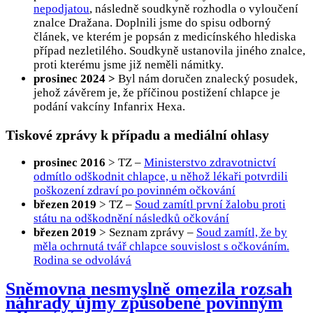
nepodjatou
, následně soudkyně rozhodla o vyloučení
znalce Dražana. Doplnili jsme do spisu odborný
článek, ve kterém je popsán z medicínského hlediska
případ nezletilého. Soudkyně ustanovila jiného znalce,
proti kterému jsme již neměli námitky.
prosinec 2024 >
Byl nám doručen znalecký posudek,
jehož závěrem je, že příčinou postižení chlapce je
podání vakcíny Infanrix Hexa.
Tiskové zprávy k případu a mediální ohlasy
prosinec 2016
> TZ –
Ministerstvo zdravotnictví
odmítlo odškodnit chlapce, u něhož lékaři potvrdili
poškození zdraví po povinném očkování
březen 2019
> TZ –
Soud zamítl první žalobu proti
státu na odškodnění následků očkování
březen 2019
> Seznam zprávy –
Soud zamítl, že by
měla ochrnutá tvář chlapce souvislost s očkováním.
Rodina se odvolává
Sněmovna nesmyslně omezila rozsah
náhrady újmy způsobené povinným