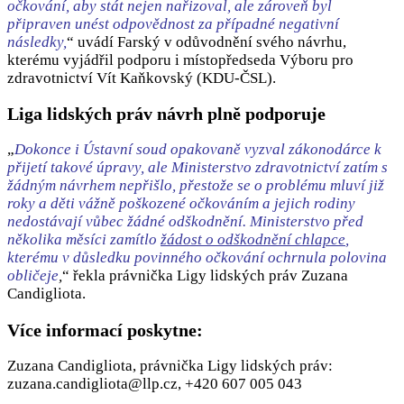
očkování, aby stát nejen nařizoval, ale zároveň byl
připraven unést odpovědnost za případné negativní
následky,
“ uvádí Farský v odůvodnění svého návrhu,
kterému vyjádřil podporu i místopředseda Výboru pro
zdravotnictví Vít Kaňkovský (KDU-ČSL).
Liga lidských práv návrh plně podporuje
„
Dokonce i Ústavní soud opakovaně vyzval zákonodárce k
přijetí takové úpravy, ale Ministerstvo zdravotnictví zatím s
žádným návrhem nepřišlo, přestože se o problému mluví již
roky a děti vážně poškozené očkováním a jejich rodiny
nedostávají vůbec žádné odškodnění. Ministerstvo před
několika měsíci zamítlo
žádost o odškodnění chlapce
,
kterému v důsledku povinného očkování ochrnula polovina
obličeje
,
“ řekla právnička Ligy lidských práv Zuzana
Candigliota.
Více informací poskytne:
Zuzana Candigliota, právnička Ligy lidských práv:
zuzana.candigliota@llp.cz, +420 607 005 043