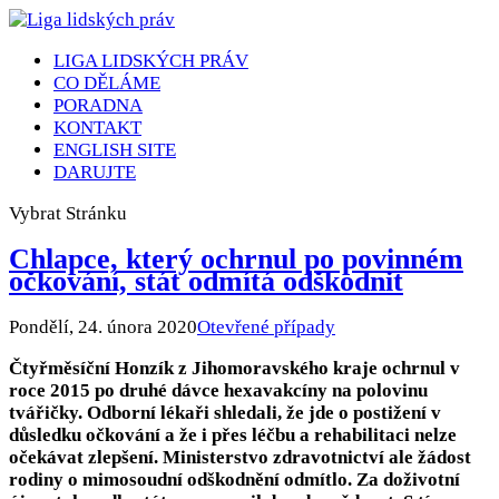
LIGA LIDSKÝCH PRÁV
CO DĚLÁME
PORADNA
KONTAKT
ENGLISH SITE
DARUJTE
Vybrat Stránku
Chlapce, který ochrnul po povinném
očkování, stát odmítá odškodnit
Pondělí, 24. února 2020
Otevřené případy
Čtyřměsíční Honzík z Jihomoravského kraje ochrnul v
roce 2015 po druhé dávce hexavakcíny na polovinu
tvářičky. Odborní lékaři shledali, že jde o postižení v
důsledku očkování a že i přes léčbu a rehabilitaci nelze
očekávat zlepšení. Ministerstvo zdravotnictví ale žádost
rodiny o mimosoudní odškodnění odmítlo. Za doživotní