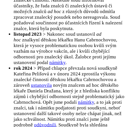
znalecké činnosti. Následně soud informoval
účastníky, že řada znalců či znaleckých ústavů či
možných znalců
ad hoc
z různých důvodů odmítla
zpracovat znalecký posudek nebo nereagovala. Soud
požadoval součinnost po účastnících řízení k nalezení
znalce, která byla poskytnuta.
listopad 2023
> Nakonec soud ustanovil
ad
hoc
znalkyní dětskou lékařku Hanu Cabrnochovou,
která je vysoce problematickou osobou kvůli svým
vazbám na výrobce vakcín, ale i kvůli chybějící
odbornosti pro znalecký úkol. Žalobce proti jejímu
ustanovení podal
námitky
.
rok 2024
> Případ chlapce převzala nová soudkyně
Kateřina Pelišová a v únoru 2024 zprostila výkonu
znalecké činnosti dětskou lékařku Cabrnochovou a
zároveň
ustanovila
novým znalcem ad hoc dětského
lékaře Daniela Dražana, který je z hlediska konfliktu
zájmů i chybějící odbornosti stejně problematický jako
Cabrnochová. Opět jsme podali
námitky
, a to jak proti
znalci, tak i námitku podjatosti proti soudkyni, neboť
ustanovení další takové osoby nelze chápat jinak, než
jako schválnost. Námitku proti znalci jsme ještě
podrobně
odůvodnili
. Soudkyně byla shledána