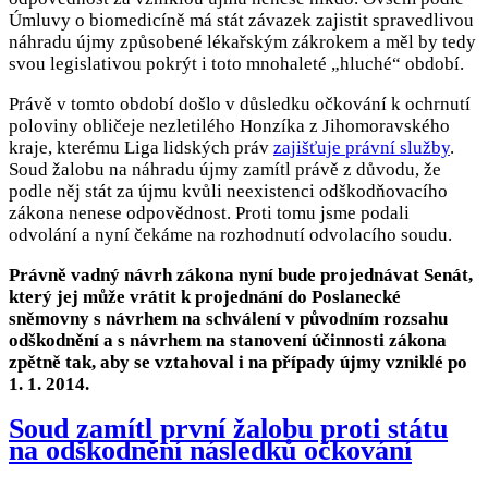
Úmluvy o biomedicíně má stát závazek zajistit spravedlivou
náhradu újmy způsobené lékařským zákrokem a měl by tedy
svou legislativou pokrýt i toto mnohaleté „hluché“ období.
Právě v tomto období došlo v důsledku očkování k ochrnutí
poloviny obličeje nezletilého Honzíka z Jihomoravského
kraje, kterému Liga lidských práv
zajišťuje právní služby
.
Soud žalobu na náhradu újmy zamítl právě z důvodu, že
podle něj stát za újmu kvůli neexistenci odškodňovacího
zákona nenese odpovědnost. Proti tomu jsme podali
odvolání a nyní čekáme na rozhodnutí odvolacího soudu.
Právně vadný návrh zákona nyní bude projednávat Senát,
který jej může vrátit k projednání do Poslanecké
sněmovny s návrhem na schválení v původním rozsahu
odškodnění a s návrhem na stanovení účinnosti zákona
zpětně tak, aby se vztahoval i na případy újmy vzniklé po
1. 1. 2014.
Soud zamítl první žalobu proti státu
na odškodnění následků očkování