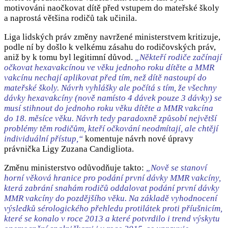
motivováni naočkovat dítě před vstupem do mateřské školy
a naprostá většina rodičů tak učinila.
Liga lidských práv změny navržené ministerstvem kritizuje,
podle ní by došlo k velkému zásahu do rodičovských práv,
aniž by k tomu byl legitimní důvod.
„Někteří rodiče začínají
očkovat hexavakcínou ve věku jednoho roku dítěte a MMR
vakcínu nechají aplikovat před tím, než dítě nastoupí do
mateřské školy. Návrh vyhlášky ale počítá s tím, že všechny
dávky hexavakcíny (nově namísto 4 dávek pouze 3 dávky) se
musí stihnout do jednoho roku věku dítěte a MMR vakcína
do 18. měsíce věku. Návrh tedy paradoxně způsobí největší
problémy těm rodičům, kteří očkování neodmítají, ale chtějí
individuální přístup,“
komentuje návrh nové úpravy
právnička Ligy Zuzana Candigliota.
Změnu ministerstvo odůvodňuje takto:
„Nově se stanoví
horní věková hranice pro podání první dávky MMR vakcíny,
která zabrání snahám rodičů oddalovat podání první dávky
MMR vakcíny do pozdějšího věku. Na základě vyhodnocení
výsledků sérologického přehledu protilátek proti příušnicím,
které se konalo v roce 2013 a které potvrdilo i trend výskytu