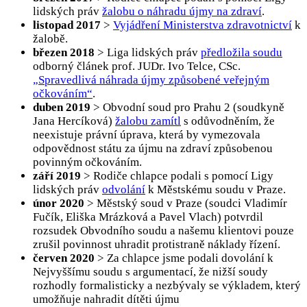
lidských práv
žalobu o náhradu újmy na zdraví
.
listopad 2017
>
Vyjádření Ministerstva zdravotnictví
k
žalobě.
březen 2018
> Liga lidských práv
předložila soudu
odborný článek prof. JUDr. Ivo Telce, CSc.
„Spravedlivá náhrada újmy způsobené veřejným
očkováním“
.
duben 2019
> Obvodní soud pro Prahu 2 (soudkyně
Jana Hercíková)
žalobu zamítl
s odůvodněním, že
neexistuje právní úprava, která by vymezovala
odpovědnost státu za újmu na zdraví způsobenou
povinným očkováním.
září 2019
> Rodiče chlapce podali s pomocí Ligy
lidských práv
odvolání
k Městskému soudu v Praze.
únor 2020
> Městský soud v Praze (soudci Vladimír
Fučík, Eliška Mrázková a Pavel Vlach) potvrdil
rozsudek Obvodního soudu a našemu klientovi pouze
zrušil povinnost uhradit protistraně náklady řízení.
červen 2020
> Za chlapce jsme podali dovolání k
Nejvyššímu soudu s argumentací, že nižší soudy
rozhodly formalisticky a nezbývaly se výkladem, který
umožňuje nahradit dítěti újmu