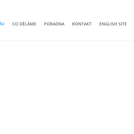
ÁV
CO DĚLÁME
PORADNA
KONTAKT
ENGLISH SITE
e
watchdog
.
vání lidských práv a prosaz
í kvalitu života v České republi
y zákonů. Píšeme
stínové
zprávy
pro mezinárodní orgán
eme bezplatnou
právní
poradnu
.
Přečtěte si více...