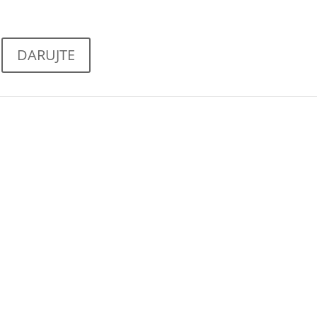
DARUJTE
ujeme
systémové
ce.
y. Obětem závažných porušení práv