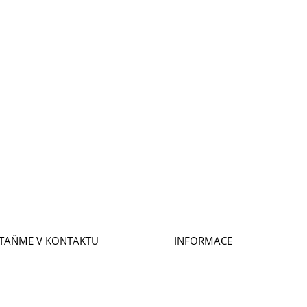
Jednání s premiérem nepřineslo
konstruktivní řešení. Liga
lidských práv požaduje
zachování současného systému
Úřadu vlády
27. 5. 2026
|
Aktuality
,
Tiskové zprávy
TAŇME V KONTAKTU
INFORMACE
BÍREJTE NOVINKY
PUBLIKACE
TAKTY
PRO MÉDIA
ROVOLNICTVÍ A STÁŽE
VÝROČNÍ ZPRÁVY