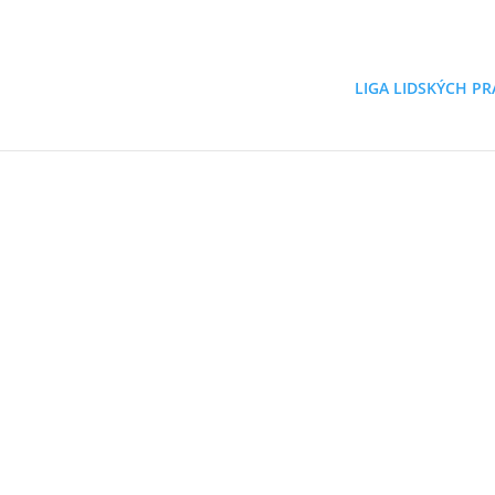
LIGA LIDSKÝCH PR
Liga lidských práv
j
Monitorujeme dodržo
změny
, které zlepšuj
Jak konkrétně pomáháme?
Navrhujeme
či
připomínkujeme
změn
poskytujeme
právní
pomoc
. Provozuj
Aktuality