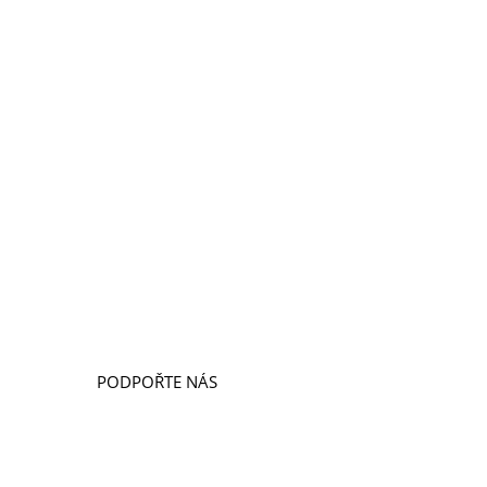
#TřiNávštěvyDoma: Spravedlivý
přístup porodních asistentek do
systému veřejného zdravotního
pojištění
5. 5. 2026
|
Aktuality
PODPOŘTE NÁS
DARUJTE
LIGA CUP
DOBROČINNÝ OBCHOD
ODKAZ V ZÁVĚTI