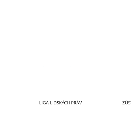
Stanovy
31. 7. 2026
|
Publikace
>
Více aktualit
LIGA LIDSKÝCH PRÁV
ZŮS
VIZE A POSLÁNÍ
ODE
ÚSPĚCHY
KON
NAŠI LIDÉ
DOB
PŘÍPADY