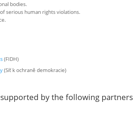
onal bodies.
 of serious human rights violations.
ce.
ts
(FIDH)
cy
(Síť k ochraně demokracie)
 supported by the following partners