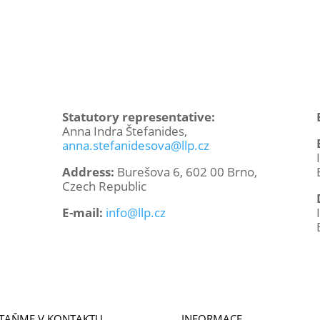
Statutory representative:
Anna Indra Štefanides,
anna.stefanidesova@llp.cz
Address:
Burešova 6, 602 00 Brno,
Czech Republic
E-mail:
info@llp.cz
TAŇME V KONTAKTU
INFORMACE