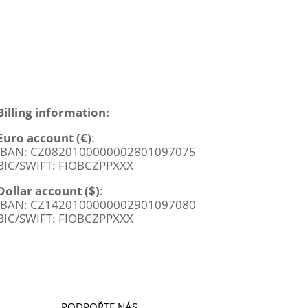
Billing information:
Euro account (€)
:
IBAN
: CZ0820100000002801097075
BIC
/
SWIFT
:
FIOBCZPPXXX
Dollar account ($)
:
IBAN
: CZ1420100000002901097080
BIC
/
SWIFT
:
FIOBCZPPXXX
PODPOŘTE NÁS