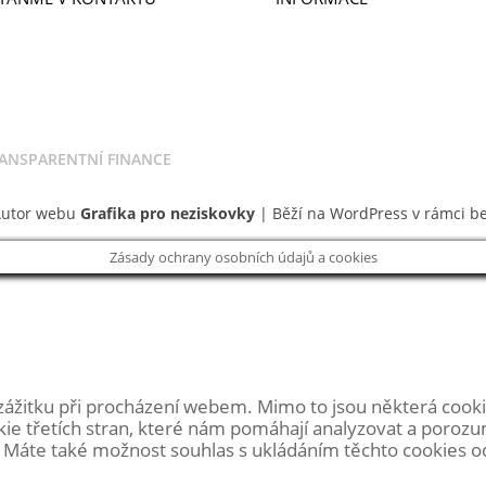
BÍREJTE NOVINKY
PUBLIKACE
TAKTY
PRO MÉDIA
ROVOLNICTVÍ A STÁŽE
VÝROČNÍ ZPRÁVY
ANSPARENTNÍ FINANCE
Autor webu
Grafika pro neziskovky
| Běží na WordPress v rámci b
Zásady ochrany osobních údajů a cookies
zážitku při procházení webem. Mimo to jsou některá cooki
ie třetích stran, které nám pomáhají analyzovat a poroz
Máte také možnost souhlas s ukládáním těchto cookies odhl