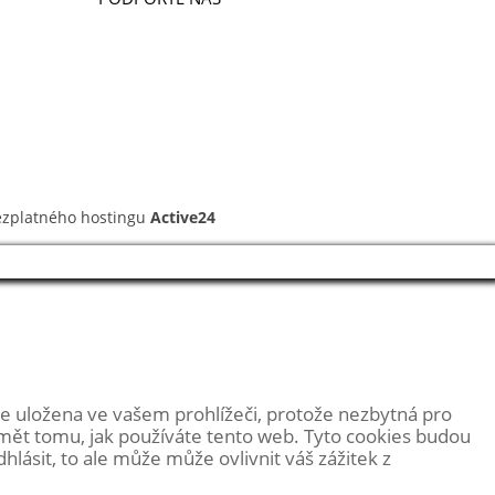
DARUJTE
LIGA CUP
DOBROČINNÝ OBCHOD
ODKAZ V ZÁVĚTI
ezplatného hostingu
Active24
e uložena ve vašem prohlížeči, protože
nezbytná pro
umět tomu, jak používáte tento web. Tyto cookies budou
ásit, to ale může může ovlivnit váš zážitek z