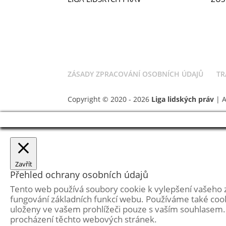
VIZE A POSLÁNÍ
ODE
ÚSPĚCHY
KON
NAŠI LIDÉ
DOB
PŘÍPADY
PROJEKTY
ZÁSADY ZPRACOVÁNÍ OSOBNÍCH ÚDAJŮ
TR
Copyright © 2020 - 2026
Liga lidských práv
| 
Zavřít
Přehled ochrany osobních údajů
Tento web používá soubory cookie k vylepšení vašeho 
fungování základních funkcí webu. Používáme také cook
uloženy ve vašem prohlížeči pouze s vaším souhlasem. 
procházení těchto webových stránek.