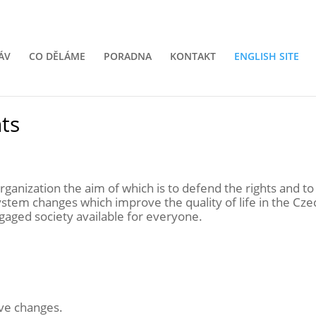
ÁV
CO DĚLÁME
PORADNA
KONTAKT
ENGLISH SITE
ts
anization the aim of which is to defend the rights and to
stem changes which improve the quality of life in the Cze
engaged society available for everyone.
ve changes.