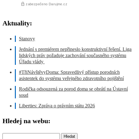
Aktuality:
Stanovy
Jednání s premiérem nepřineslo konstruktivní řešení. Liga
lidských práv požaduje zachování současného systému
Úřadu vlády
#TřiNávštěvyDoma: Spravedlivý přístup porodních
asistentek do systému veřejného zdravotního pojištění
Rodička odsouzená za porod doma se obrátí na Ústavní
soud
Liberties: Zpráva o právním státu 2026
Hledej na webu:
Vyhledávání