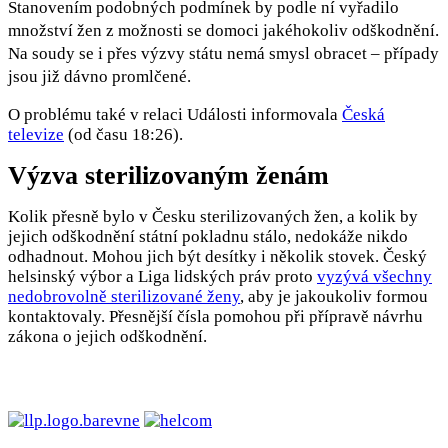
Stanovením podobných podmínek by podle ní vyřadilo
množství žen z možnosti se domoci jakéhokoliv odškodnění.
Na soudy se i přes výzvy státu nemá smysl obracet – případy
jsou již dávno promlčené.
O problému také v relaci Události informovala
Česká
televize
(od času 18:26).
Výzva sterilizovaným ženám
Kolik přesně bylo v Česku sterilizovaných žen, a kolik by
jejich odškodnění státní pokladnu stálo, nedokáže nikdo
odhadnout. Mohou jich být desítky i několik stovek. Český
helsinský výbor a Liga lidských práv proto
vyzývá všechny
nedobrovolně sterilizované ženy
, aby je jakoukoliv formou
kontaktovaly. Přesnější čísla pomohou při přípravě návrhu
zákona o jejich odškodnění.