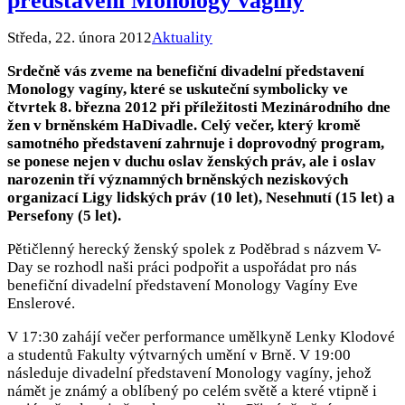
představení Monology vagíny
Středa, 22. února 2012
Aktuality
Srdečně vás zveme na benefiční divadelní představení
Monology vagíny, které se uskuteční symbolicky ve
čtvrtek 8. března 2012 při příležitosti Mezinárodního dne
žen v brněnském HaDivadle. Celý večer, který kromě
samotného představení zahrnuje i doprovodný program,
se ponese nejen v duchu oslav ženských práv, ale i oslav
narozenin tří významných brněnských neziskových
organizací Ligy lidských práv (10 let), Nesehnutí (15 let) a
Persefony (5 let).
Pětičlenný herecký ženský spolek z Poděbrad s názvem V-
Day se rozhodl naši práci podpořit a uspořádat pro nás
benefiční divadelní představení Monology Vagíny Eve
Enslerové.
V 17:30 zahájí večer performance umělkyně Lenky Klodové
a studentů Fakulty výtvarných umění v Brně. V 19:00
následuje divadelní představení Monology vagíny, jehož
námět je známý a oblíbený po celém světě a které vtipně i