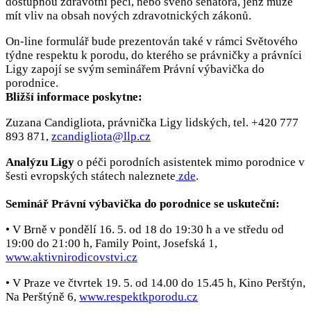
dostupnou zdravotní péči, nebo svého senátora, jenž může
mít vliv na obsah nových zdravotnických zákonů.
On-line formulář bude prezentován také v rámci Světového
týdne respektu k porodu, do kterého se právničky a právníci
Ligy zapojí se svým seminářem Právní výbavička do
porodnice.
Bližší informace poskytne:
Zuzana Candigliota, právnička Ligy lidských, tel. +420 777
893 871,
zcandigliota@llp.cz
Analýzu Ligy
o péči porodních asistentek mimo porodnice v
šesti evropských státech naleznete
zde
.
Seminář Právní výbavička do porodnice se uskuteční:
• V Brně v pondělí 16. 5. od 18 do 19:30 h a ve středu od
19:00 do 21:00 h, Family Point, Josefská 1,
www.aktivnirodicovstvi.cz
• V Praze ve čtvrtek 19. 5. od 14.00 do 15.45 h, Kino Perštýn,
Na Perštýně 6,
www.respektkporodu.cz