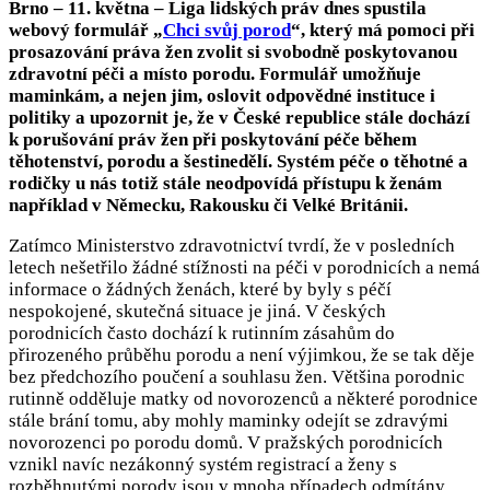
Brno – 11. května – Liga lidských práv dnes spustila
webový formulář „
Chci svůj porod
“, který má pomoci při
prosazování práva žen zvolit si svobodně poskytovanou
zdravotní péči a místo porodu. Formulář umožňuje
maminkám, a nejen jim, oslovit odpovědné instituce i
politiky a upozornit je, že v České republice stále dochází
k porušování práv žen při poskytování péče během
těhotenství, porodu a šestinedělí. Systém péče o těhotné a
rodičky u nás totiž stále neodpovídá přístupu k ženám
například v Německu, Rakousku či Velké Británii.
Zatímco Ministerstvo zdravotnictví tvrdí, že v posledních
letech nešetřilo žádné stížnosti na péči v porodnicích a nemá
informace o žádných ženách, které by byly s péčí
nespokojené, skutečná situace je jiná. V českých
porodnicích často dochází k rutinním zásahům do
přirozeného průběhu porodu a není výjimkou, že se tak děje
bez předchozího poučení a souhlasu žen. Většina porodnic
rutinně odděluje matky od novorozenců a některé porodnice
stále brání tomu, aby mohly maminky odejít se zdravými
novorozenci po porodu domů. V pražských porodnicích
vznikl navíc nezákonný systém registrací a ženy s
rozběhnutými porody jsou v mnoha případech odmítány,