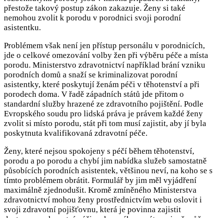
přestože takový postup zákon zakazuje. Ženy si také
nemohou zvolit k porodu v porodnici svoji porodní
asistentku.
Problémem však není jen přístup personálu v porodnicích,
jde o celkové omezování volby žen při výběru péče a místa
porodu. Ministerstvo zdravotnictví například brání vzniku
porodních domů a snaží se kriminalizovat porodní
asistentky, které poskytují ženám péči v těhotenství a při
porodech doma. V řadě západních států jde přitom o
standardní služby hrazené ze zdravotního pojištění. Podle
Evropského soudu pro lidská práva je právem každé ženy
zvolit si místo porodu, stát při tom musí zajistit, aby jí byla
poskytnuta kvalifikovaná zdravotní péče.
Ženy, které nejsou spokojeny s péčí během těhotenství,
porodu a po porodu a chybí jim nabídka služeb samostatně
působících porodních asistentek, většinou neví, na koho se s
tímto problémem obrátit. Formulář by jim měl vyjádření
maximálně zjednodušit. Kromě zmíněného Ministerstva
zdravotnictví mohou ženy prostřednictvím webu oslovit i
svoji zdravotní pojišťovnu, která je povinna zajistit