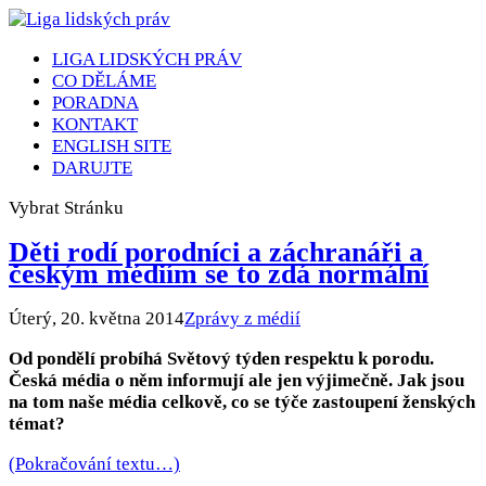
LIGA LIDSKÝCH PRÁV
CO DĚLÁME
PORADNA
KONTAKT
ENGLISH SITE
DARUJTE
Vybrat Stránku
Děti rodí porodníci a záchranáři a
českým médiím se to zdá normální
Úterý, 20. května 2014
Zprávy z médií
Od pondělí probíhá Světový týden respektu k porodu.
Česká média o něm informují ale jen výjimečně. Jak jsou
na tom naše média celkově, co se týče zastoupení ženských
témat?
(Pokračování textu…)