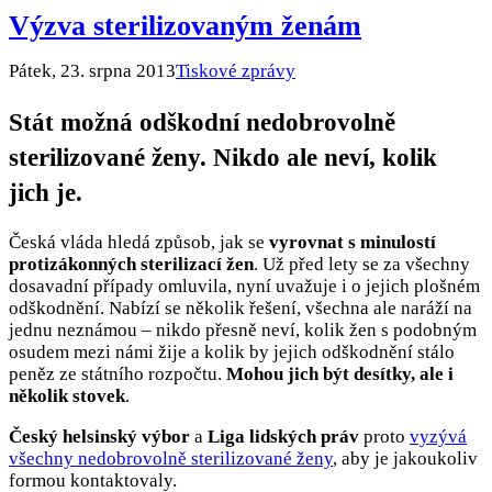
Výzva sterilizovaným ženám
Pátek, 23. srpna 2013
Tiskové zprávy
Stát možná odškodní nedobrovolně
sterilizované ženy. Nikdo ale neví, kolik
jich je.
Česká vláda hledá způsob, jak se
vyrovnat s minulostí
protizákonných sterilizací žen
. Už před lety se za všechny
dosavadní případy omluvila, nyní uvažuje i o jejich plošném
odškodnění. Nabízí se několik řešení, všechna ale naráží na
jednu neznámou – nikdo přesně neví, kolik žen s podobným
osudem mezi námi žije a kolik by jejich odškodnění stálo
peněz ze státního rozpočtu.
Mohou jich být desítky, ale i
několik stovek
.
Český helsinský výbor
a
Liga lidských práv
proto
vyzývá
všechny nedobrovolně sterilizované ženy
, aby je jakoukoliv
formou kontaktovaly.