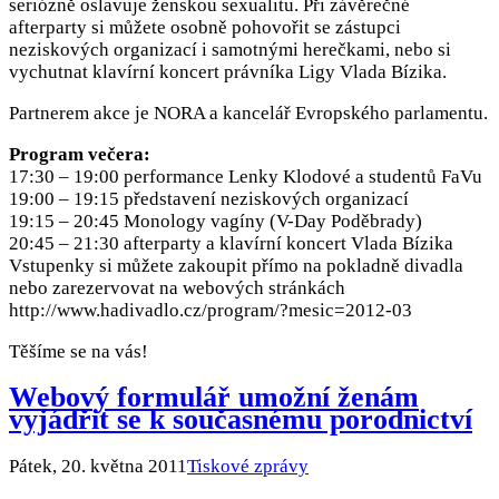
seriózně oslavuje ženskou sexualitu. Při závěrečné
afterparty si můžete osobně pohovořit se zástupci
neziskových organizací i samotnými herečkami, nebo si
vychutnat klavírní koncert právníka Ligy Vlada Bízika.
Partnerem akce je NORA a kancelář Evropského parlamentu.
Program večera:
17:30 – 19:00 performance Lenky Klodové a studentů FaVu
19:00 – 19:15 představení neziskových organizací
19:15 – 20:45 Monology vagíny (V-Day Poděbrady)
20:45 – 21:30 afterparty a klavírní koncert Vlada Bízika
Vstupenky si můžete zakoupit přímo na pokladně divadla
nebo zarezervovat na webových stránkách
http://www.hadivadlo.cz/program/?mesic=2012-03
Těšíme se na vás!
Webový formulář umožní ženám
vyjádřit se k současnému porodnictví
Pátek, 20. května 2011
Tiskové zprávy