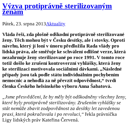
Výzva protiprávně sterilizovaným
ženám
Pátek, 23. srpna 2013
Aktuality
Vláda řeší, zda plošně odškodní protiprávně sterilizované
ženy. Těch mohou být v Česku desítky, ale i stovky. Oproti
návrhu, který jí loni v únoru předložila Rada vlády pro
lidská práva, ale směřuje ke schválení odlišné verze, která
nezahrnuje ženy sterilizované po roce 1991. V tomto roce
totiž došlo ke zrušení kontroverzní vyhlášky, která ženy
ke sterilizaci motivovala sociálními dávkami. „Následné
případy jsou tak podle státu individuálním pochybením
nemocnic a nehodlá za ně převzít odpovědnost,“ tvrdí
členka Českého helsinského výboru Anna Šabatová.
„Jsme přesvědčeni, že by měly být odškodněny všechny ženy,
které byly protiprávně sterilizovány. Zrušením vyhlášky se
stát nemůže zbavit zodpovědnost za desítky let zavedenou
praxi, která pokračovala i po revoluci,“
řekla právnička
Ligy lidských práv Kateřina Červená.