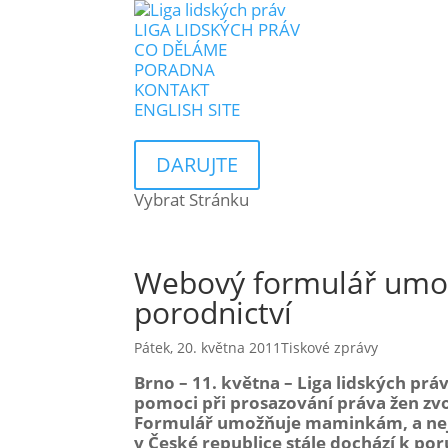
LIGA LIDSKÝCH PRÁV
CO DĚLÁME
PORADNA
KONTAKT
ENGLISH SITE
DARUJTE
Vybrat Stránku
Webový formulář umož
porodnictví
Pátek, 20. května 2011
Tiskové zprávy
Brno – 11. května – Liga lidských prá
pomoci při prosazování práva žen zvo
Formulář umožňuje maminkám, a nejen 
v České republice stále dochází k po