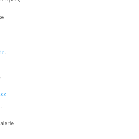
se
de
.
,
.cz
,
alerie