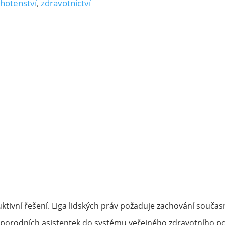
ěhotenství
,
zdravotnictví
ktivní řešení. Liga lidských práv požaduje zachování souč
porodních asistentek do systému veřejného zdravotního po