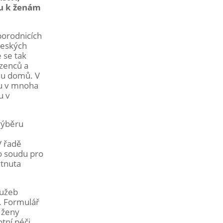
pu k ženám
 porodnicích
českých
 se tak
ozenců a
du domů. V
ou v mnoha
u v
výběru
V řadě
ho soudu pro
ytnuta
lužeb
. Formulář
 ženy
tní péči,