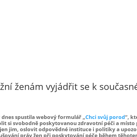
ní ženám vyjádřit se k součas
v dnes spustila webový formulář „
Chci svůj porod
“, k
lit si svobodně poskytovanou zdravotní péči a místo
jim, oslovit odpovědné instituce i politiky a upozorn
rušování práv žen při poskytování péče během těhoten