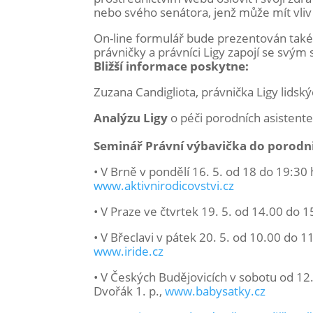
nebo svého senátora, jenž může mít vli
On-line formulář bude prezentován také
právničky a právníci Ligy zapojí se svý
Bližší informace poskytne:
Zuzana Candigliota, právnička Ligy lidsk
Analýzu Ligy
o péči porodních asistent
Seminář Právní výbavička do porodni
• V Brně v pondělí 16. 5. od 18 do 19:30 
www.aktivnirodicovstvi.cz
• V Praze ve čtvrtek 19. 5. od 14.00 do 
• V Břeclavi v pátek 20. 5. od 10.00 do 
www.iride.cz
• V Českých Budějovicích v sobotu od 12.
Dvořák 1. p.,
www.babysatky.cz