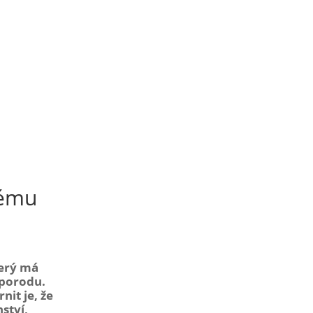
nému
terý má
 porodu.
it je, že
ství,