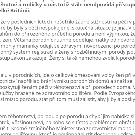
těhotné a rodičky u nás totiž stále neodpovídá přístu
ké Británii.
 že v posledních letech nešetřilo žádné stížnosti na péči v
é by byly s péčí nespokojené, skutečná situace je jiná. V 
ásahům do přirozeného průběhu porodu a není výjimkou, že
u žen. Většina porodnic rutinně odděluje matky od novor
by mohly maminky odejít se zdravými novorozenci po poro
ákonný systém registrací a ženy s rozběhnutými porody js
stup zákon zakazuje. Ženy si také nemohou zvolit k porod
lu v porodnicích, jde o celkové omezování volby žen při 
otnictví například brání vzniku porodních domů a snaží se
 poskytují ženám péči v těhotenství a při porodech doma. 
 služby hrazené ze zdravotního pojištění. Podle Evropské
i místo porodu, stát při tom musí zajistit, aby jí byla posk
em těhotenství, porodu a po porodu a chybí jim nabídka s
tek, většinou neví, na koho se s tímto problémem obrátit
dušit. Kromě zmíněného Ministerstva zdravotnictví mohou
votní pojišťovnu, která je povinna zajistit dostupnou zdravo