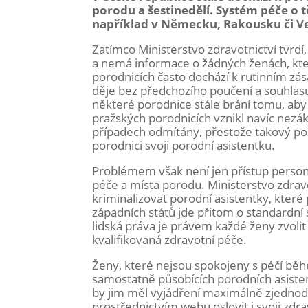
porodu a šestinedělí. Systém péče o 
například v Německu, Rakousku či Vel
Zatímco Ministerstvo zdravotnictví tvrdí,
a nemá informace o žádných ženách, kter
porodnicích často dochází k rutinním z
děje bez předchozího poučení a souhlas
některé porodnice stále brání tomu, a
pražských porodnicích vznikl navíc nez
případech odmítány, přestože takový po
porodnici svoji porodní asistentku.
Problémem však není jen přístup personá
péče a místa porodu. Ministerstvo zdrav
kriminalizovat porodní asistentky, které
západních států jde přitom o standardní
lidská práva je právem každé ženy zvolit s
kvalifikovaná zdravotní péče.
Ženy, které nejsou spokojeny s péčí běh
samostatně působících porodních asisten
by jim měl vyjádření maximálně zjedno
prostřednictvím webu oslovit i svoji zdra