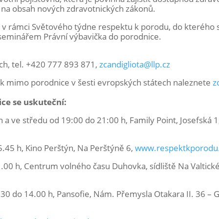
v na obsah nových zdravotnických zákonů.
 v rámci Světového týdne respektu k porodu, do kterého 
m seminářem Právní výbavička do porodnice.
ých, tel. +420 777 893 871,
zcandigliota@llp.cz
ek mimo porodnice v šesti evropských státech naleznete
z
ce se uskuteční:
h a ve středu od 19:00 do 21:00 h, Family Point, Josefská 1
15.45 h, Kino Perštýn, Na Perštýně 6,
www.respektkporodu
11.00 h, Centrum volného času Duhovka, sídliště Na Valtické
30 do 14.00 h, Pansofie, Nám. Přemysla Otakara II. 36 – G