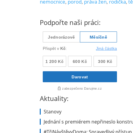
nemocnice
,
porod
,
práva žen
,
rodička
,
t
Podpořte naši práci:
Aktuality:
Stanovy
Jednání s premiérem nepřineslo konstru
#TřiNávštěvyDoma: Spravedlivý přístup 