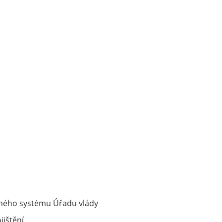
asného systému Úřadu vlády
jištění