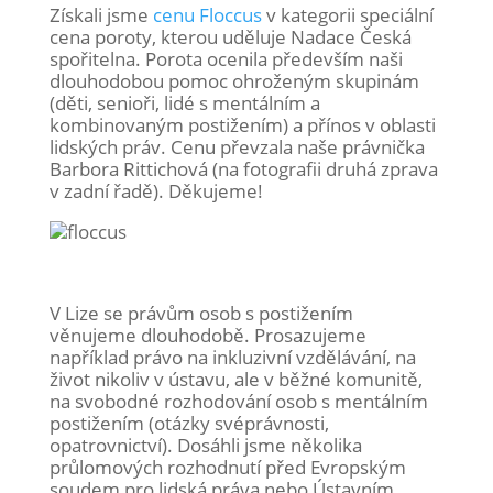
Získali jsme
cenu Floccus
v kategorii speciální
cena poroty, kterou uděluje Nadace Česká
spořitelna. Porota ocenila především naši
dlouhodobou pomoc ohroženým skupinám
(děti, senioři, lidé s mentálním a
kombinovaným postižením) a přínos v oblasti
lidských práv. Cenu převzala naše právnička
Barbora Rittichová (na fotografii druhá zprava
v zadní řadě). Děkujeme!
V Lize se právům osob s postižením
věnujeme dlouhodobě. Prosazujeme
například právo na inkluzivní vzdělávání, na
život nikoliv v ústavu, ale v běžné komunitě,
na svobodné rozhodování osob s mentálním
postižením (otázky svéprávnosti,
opatrovnictví). Dosáhli jsme několika
průlomových rozhodnutí před Evropským
soudem pro lidská práva nebo Ústavním