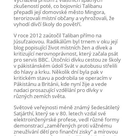
zkušeností poté, co bojovníci Talibanu
přepadli její domovské město Mingora,
terorizovali místní občany a vyhrožovali, že
vyhodí dívčí školy do povětří.
V roce 2012 zaútočil Taliban přímo na
Júsufzaiovou. Radikálům byl trnem v oku její
blog popisující život místních žen a dívek a
kritizující nerovnoprávnost, který začala psát
pro servis BBC. Útočníci dívku cestou ze školy
v pákistánském údolí Svát v autobusu střelili
do hlavy a krku. Několik dní byla pak v
kritickém stavu a podrobila se operacím v
Pákistánu a Británii, kde nyní žije a vede
nadaci prosazující vzdělání pro dívky v
různých zemích světa.
Světové veřejnosti méně známý šedesátiletý
Satjárthí, který se v 80. letech vzdal své
elektroinženýrské profese, vedl různé formy
demonstrací „zaměřených proti vážnému
zneužívání dětí pro finanční zisky“ a mírovou