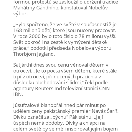
formou protestů se zasloužil o udržení tradice
Mahátmy Gándhího, konstatoval Nobelův
výbor.
„Bylo spočteno, že ve světě v současnosti žije
168 milionů dětí, které jsou nuceny pracovat.
V roce 2000 bylo toto číslo o 78 milionů vyšší.
Svět pokročil na cestě k vymýcení dětské
práce,“ podotkl předseda Nobelova výboru
Thorbjörn Jagland.
Satjárthí dnes svou cenu věnoval dětem v
otroctví. „Je to pocta všem dětem, které stále
trpí v otroctví, při nucených pracích a v
důsledku obchodování s lidmi,“ řekl podle
agentury Reuters Ind televizní stanici CNN-
IBN.
Júsufzaiové blahopřál hned pár minut po
udělení ceny pákistánský premiér Naváz Šaríf.
Dívku označil za „pýchu“ Pákistánu. „Její
úspěch nemá obdoby. Dívky a chlapci na
celém světě by se měli inspirovat jejím bojem