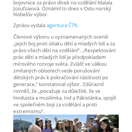
bojovnice za právo dívek na vzdělání Malala
Júsufzaiová. Oznámil to dnes v Oslu norský
Nobelův výbor.
Zprávu vydala
agentura ČTK
.
Členové výboru u vyznamenaných ocenili
„jejich boj proti útlaku dětí a mladých lidí a za
právo všech dětí na vzdělání“. „Respektování
práv dětí a mladých lidí je předpokladem
mírového rozvoje světa. Zvlášť ve válkou
zmítaných oblastech vede porušování
dětských práv k pokračování násilností po
generace,“ konstatoval výbor. Zdůraznil
rovněž, že „považuje za důležité, že se
hinduista a muslimka, Ind a Pákistánka, spojili
ve společném boji za vzdělání a proti
extremismu“.