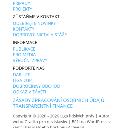
PŘÍPADY
PROJEKTY
ZŮSTAŇME V KONTAKTU
ODEBÍREJTE NOVINKY
KONTAKTY
DOBROVOLNICTVÍ A STÁŽE
INFORMACE
PUBLIKACE
PRO MÉDIA
VÝROČNÍ ZPRÁVY
PODPOŘTE NÁS
DARUJTE
LIGA CUP
DOBROČINNÝ OBCHOD
ODKAZ V ZÁVĚTI
ZÁSADY ZPRACOVÁNÍ OSOBNÍCH ÚDAJŮ
TRANSPARENTNÍ FINANCE
Copyright © 2020 - 2026
Liga lidských práv
| Autor
webu
Grafika pro neziskovky
| Běží na WordPress v
rámci bezplatného hostingu
Active24