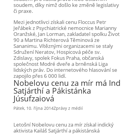
soudem, díky nimž došlo ke změně legislativy
či praxe.
Mezi jednotlivci získali cenu Floccus Petr
Jeřábek z Psychiatrické nemocnice Marianny
Oranžské, Jan Lorman, zakladatel spolku Život
90 a Martina Richterová Těminová ze
Sananimu. Vítěznými organizacemi se staly
Sdružení Neratov, Hospicová péče sv.
Zdislavy, spolek Fokus Praha, občanská
společnost Modré dveře a brněnská Liga
lidských práv. Do internetového hlasování se
zapojilo přes 6 000 lidí.
Nobelovu cenu za mír má Ind
Satjárthí a Pákistánka
Júsufzaiová
Pátek, 10. října 2014
Zprávy z médií
Letošní Nobelovu cenu za mír získal indický
aktivista Kailáš Satjárthí a pákistánská