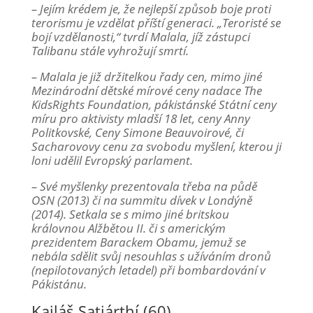
– Jejím krédem je, že nejlepší způsob boje proti
terorismu je vzdělat příští generaci. „Teroristé se
bojí vzdělanosti,“ tvrdí Malala, jíž zástupci
Talibanu stále vyhrožují smrtí.
– Malala je již držitelkou řady cen, mimo jiné
Mezinárodní dětské mírové ceny nadace The
KidsRights Foundation, pákistánské Státní ceny
míru pro aktivisty mladší 18 let, ceny Anny
Politkovské, Ceny Simone Beauvoirové, či
Sacharovovy cenu za svobodu myšlení, kterou ji
loni udělil Evropský parlament.
– Své myšlenky prezentovala třeba na půdě
OSN (2013) či na summitu dívek v Londýně
(2014). Setkala se s mimo jiné britskou
královnou Alžbětou II. či s americkým
prezidentem Barackem Obamu, jemuž se
nebála sdělit svůj nesouhlas s užíváním dronů
(nepilotovaných letadel) při bombardování v
Pákistánu.
Kailáš Satjárthí (60)