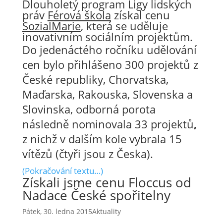
Dlouholetý program Ligy lidských
práv
Férová škola
získal cenu
SozialMarie
, která se uděluje
inovativním sociálním projektům.
Do
jedenáctého ročníku udělování
cen bylo přihlášeno 300 projektů z
České republiky, Chorvatska,
Maďarska, Rakouska, Slovenska a
Slovinska,
odborná porota
následně nominovala 33 projektů
,
z nichž v dalším kole vybrala 15
vítězů (čtyři jsou z Česka).
(Pokračování textu…)
Získali jsme cenu Floccus od
Nadace České spořitelny
Pátek, 30. ledna 2015
Aktuality