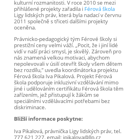
kulturní rozmanitosti. V roce 2010 se mezi
přihlášené projekty zařadila i
Férová škola
Ligy lidských práv, která byla nadací v červnu
2011 společně s třiceti dalšími projekty
oceněna.
Právnicko-pedagogický tým Férové školy si
prestižní ceny velmi váží. „Pocit, že i jiní lidé
vidí v naší práci smysl, je skvělý. Zároveň pro
nás znamená velkou motivaci, abychom
nepolevovali v úsilí otevřít školy všem dětem
bez rozdílu,” uvedla koordinátorka projektu
Férová škola Iva Pikalová. Projekt Férová
škola podporuje inkluzivní vzdělávání mimo
jiné i udělováním certifikátu Férová škola těm
zařízením, jež přistupují k žákům se
speciálními vzdělávacími potřebami bez
diskriminace.
Bližší informace poskytne:
Iva Pikalová, právnička Ligy lidských práv, tel.
777 621 227, email: ipikalova@llp.cz