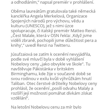
a odhodláním,“ napsal premiér v prohlášení.
Oběma laureátům gratulovala také německá
kancléřka Angela Merkelová, Organizace
Spojených národů pro výchovu, vědu a
kulturu (UNESCO), jež s nimi úzce
spolupracuje, či italský premiér Matteo Renzi.
„Čest Malale, která v OSN řekla: ‚Když jsme
viděli zbraně, pochopili jsme důležitost pera a
knihy‘,“ uvedl Renzi na Twitteru.
Júsufzaiová se zatím k ocenění nevyjádřila,
podle své mluvčí byla v době vyhlášení
Nobelovy ceny „jako obvykle ve škole“. Tu
navštěvuje Pákistánka v britském
Birminghamu, kde žije v současné době se
svou rodinou v exilu kvůli výhrůžkám hnutí
Taliban. Otec čerstvé držitelky Nobelovy ceny
prohlásil, že ocenění „posílí odvahu Malaly a
rozšíří její možnosti pomáhat dívkám získat
vzdělání“.
Na letošní Nobelovu cenu za mír bylo