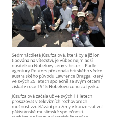
Sedmnáctiletá Júsufzaiová, která byla již loni
tipována na vítězství, je vůbec nejmladší
nositelkou Nobelovy ceny v historii. Podle
agentury Reuters překonala britského vědce
australského původu Lawrence Bragga, který
ve svých 25 letech společně se svým otcem
získal v roce 1915 Nobelovu cenu za fyziku.
Júsufzaiová začala už ve svých 11 letech
prosazovat v televizních rozhovorech
možnost vzdělávání pro ženy v konzervativní
pákistánské muslimské společnosti.
Vycházela přitom z vlastních špatných