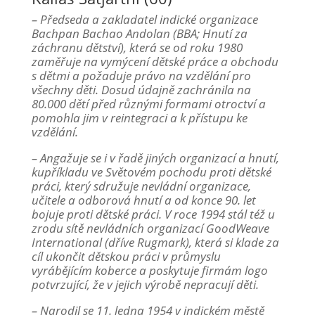
– Předseda a zakladatel indické organizace
Bachpan Bachao Andolan (BBA; Hnutí za
záchranu dětství), která se od roku 1980
zaměřuje na vymýcení dětské práce a obchodu
s dětmi a požaduje právo na vzdělání pro
všechny děti. Dosud údajně zachránila na
80.000 dětí před různými formami otroctví a
pomohla jim v reintegraci a k přístupu ke
vzdělání.
– Angažuje se i v řadě jiných organizací a hnutí,
kupříkladu ve Světovém pochodu proti dětské
práci, který sdružuje nevládní organizace,
učitele a odborová hnutí a od konce 90. let
bojuje proti dětské práci. V roce 1994 stál též u
zrodu sítě nevládních organizací GoodWeave
International (dříve Rugmark), která si klade za
cíl ukončit dětskou práci v průmyslu
vyrábějícím koberce a poskytuje firmám logo
potvrzující, že v jejich výrobě nepracují děti.
– Narodil se 11. ledna 1954 v indickém městě