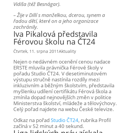
Vidiša (též Besnágar).
– Žije v Dillí s manželkou, dcerou, synem a
řadou dětí, které on a jeho organizace
zachránily.
Iva Pikalová představila
Férovou školu na ČT24
Čtvrtek, 11. srpna 2011
Aktuality
Nejen o nedávném ocenění cenou nadace
ERSTE mluvila právnička Férové školy v
pořadu Studio ČT24. V desetiminutovém
výstupu stručně nastínila rozdíly mezi
inkluzivním a běžným školstvím, představila
myšlenku udílení certifikátu Férová škola a
zmínila dopad nejnovějších změn v politice
Ministerstva školství, mládeže a tělovýchovy.
Celý pořad najdete na webu České televize.
Odkaz na pořad
Studio ČT24
, rubrika Profil
začíná v 52 minut a 40 sekund.
Liga lidských práv získala