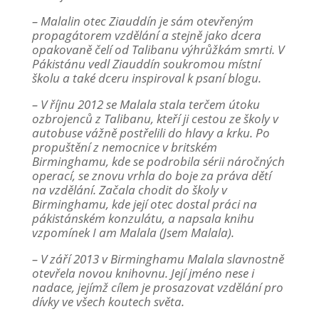
– Malalin otec Ziauddín je sám otevřeným
propagátorem vzdělání a stejně jako dcera
opakovaně čelí od Talibanu výhrůžkám smrti. V
Pákistánu vedl Ziauddín soukromou místní
školu a také dceru inspiroval k psaní blogu.
– V říjnu 2012 se Malala stala terčem útoku
ozbrojenců z Talibanu, kteří ji cestou ze školy v
autobuse vážně postřelili do hlavy a krku. Po
propuštění z nemocnice v britském
Birminghamu, kde se podrobila sérii náročných
operací, se znovu vrhla do boje za práva dětí
na vzdělání. Začala chodit do školy v
Birminghamu, kde její otec dostal práci na
pákistánském konzulátu, a napsala knihu
vzpomínek I am Malala (Jsem Malala).
– V září 2013 v Birminghamu Malala slavnostně
otevřela novou knihovnu. Její jméno nese i
nadace, jejímž cílem je prosazovat vzdělání pro
dívky ve všech koutech světa.