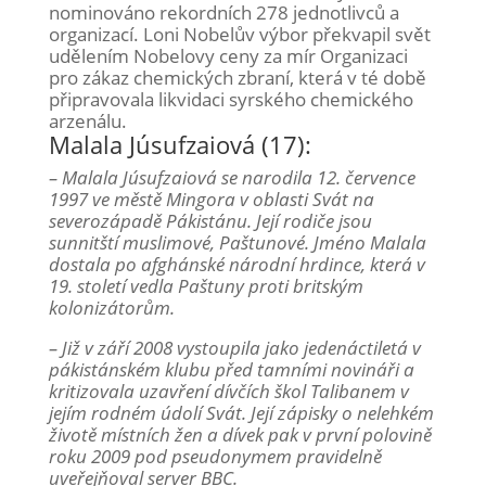
nominováno rekordních 278 jednotlivců a
organizací. Loni Nobelův výbor překvapil svět
udělením Nobelovy ceny za mír Organizaci
pro zákaz chemických zbraní, která v té době
připravovala likvidaci syrského chemického
arzenálu.
Malala Júsufzaiová (17):
– Malala Júsufzaiová se narodila 12. července
1997 ve městě Mingora v oblasti Svát na
severozápadě Pákistánu. Její rodiče jsou
sunnitští muslimové, Paštunové. Jméno Malala
dostala po afghánské národní hrdince, která v
19. století vedla Paštuny proti britským
kolonizátorům.
– Již v září 2008 vystoupila jako jedenáctiletá v
pákistánském klubu před tamními novináři a
kritizovala uzavření dívčích škol Talibanem v
jejím rodném údolí Svát. Její zápisky o nelehkém
životě místních žen a dívek pak v první polovině
roku 2009 pod pseudonymem pravidelně
uveřejňoval server BBC.