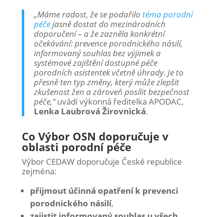
„Máme radost, že se podařilo
téma porodní
péče
jasně dostat do mezinárodních
doporučení – a že zazněla konkrétní
očekávání: prevence porodnického násilí,
informovaný souhlas bez výjimek a
systémové zajištění dostupné péče
porodních asistentek včetně úhrady. Je to
přesně ten typ změny, který může zlepšit
zkušenost žen a zároveň posílit bezpečnost
péče,“
uvádí výkonná ředitelka APODAC,
Lenka Laubrová Žirovnická
.
Co Výbor OSN doporučuje v
oblasti porodní péče
Výbor CEDAW doporučuje České republice
zejména:
přijmout účinná opatření k prevenci
porodnického násilí
,
zajistit informovaný souhlas u všech