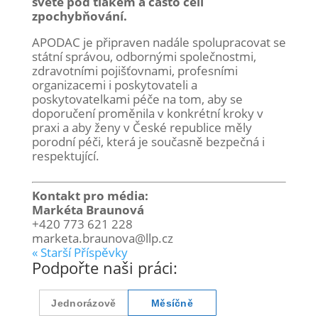
světě pod tlakem a často čelí
zpochybňování.
APODAC je připraven nadále spolupracovat se
státní správou, odbornými společnostmi,
zdravotními pojišťovnami, profesními
organizacemi i poskytovateli a
poskytovatelkami péče na tom, aby se
doporučení proměnila v konkrétní kroky v
praxi a aby ženy v České republice měly
porodní péči, která je současně bezpečná i
respektující.
Kontakt pro média:
Markéta Braunová
+420 773 621 228
marketa.braunova@llp.cz
« Starší Příspěvky
Podpořte naši práci: