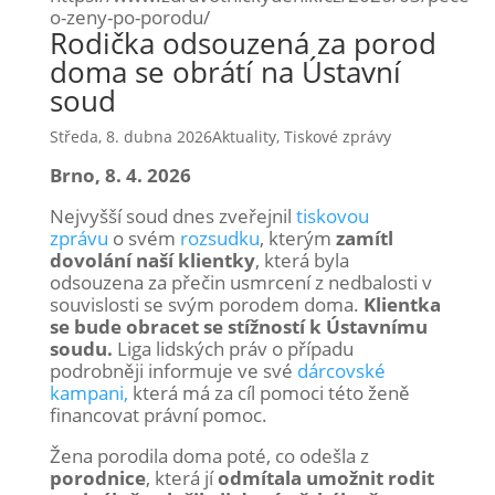
o-zeny-po-porodu/
Rodička odsouzená za porod
doma se obrátí na Ústavní
soud
Středa, 8. dubna 2026
Aktuality
,
Tiskové zprávy
Brno, 8. 4. 2026
Nejvyšší soud dnes zveřejnil
tiskovou
zprávu
o svém
rozsudku
, kterým
zamítl
dovolání naší klientky
, která byla
odsouzena za přečin usmrcení z nedbalosti v
souvislosti se svým porodem doma.
Klientka
se bude obracet se stížností k Ústavnímu
soudu.
Liga lidských práv o případu
podrobněji informuje ve své
dárcovské
kampani,
která má za cíl pomoci této ženě
financovat právní pomoc.
Žena porodila doma poté, co odešla z
porodnice
, která jí
odmítala umožnit rodit