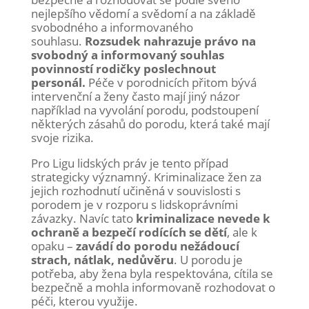
nejlepšího vědomí a svědomí a na základě
svobodného a informovaného
souhlasu.
Rozsudek nahrazuje právo na
svobodný a informovaný souhlas
povinností rodičky poslechnout
personál.
Péče v porodnicích přitom bývá
intervenční a ženy často mají jiný názor
například na vyvolání porodu, podstoupení
některých zásahů do porodu, která také mají
svoje rizika.
Pro Ligu lidských práv je tento případ
strategicky významný. Kriminalizace žen za
jejich rozhodnutí učiněná v souvislosti s
porodem je v rozporu s lidskoprávními
závazky. Navíc tato
kriminalizace nevede k
ochraně a bezpečí rodících se dětí
, ale k
opaku –
zavádí do porodu nežádoucí
strach, nátlak, nedůvěru
. U porodu je
potřeba, aby žena byla respektována, cítila se
bezpečně a mohla informovaně rozhodovat o
péči, kterou využije.