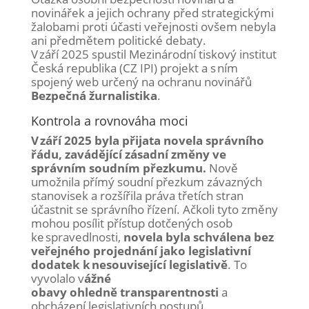
novinářek a jejich ochrany před strategickými
žalobami proti účasti veřejnosti ovšem nebyla
ani předmětem politické debaty.
V září 2025 spustil Mezinárodní tiskový institut
Česká republika (CZ IPI) projekt a s ním
spojený web určený na ochranu novinářů
Bezpečná žurnalistika
.
Kontrola a rovnováha moci
V září 2025 byla přijata novela správního
řádu, zavádějící zásadní změny ve
správním soudním přezkumu.
Nově
umožnila přímý soudní přezkum závazných
stanovisek a rozšířila práva třetích stran
účastnit se správního řízení. Ačkoli tyto změny
mohou posílit přístup dotčených osob
ke spravedlnosti,
novela byla schválena bez
veřejného projednání jako legislativní
dodatek k nesouvisející legislativě
. To
vyvolalo v
ážné
obavy ohledně transparentnosti
a
obcházení legislativních postupů.