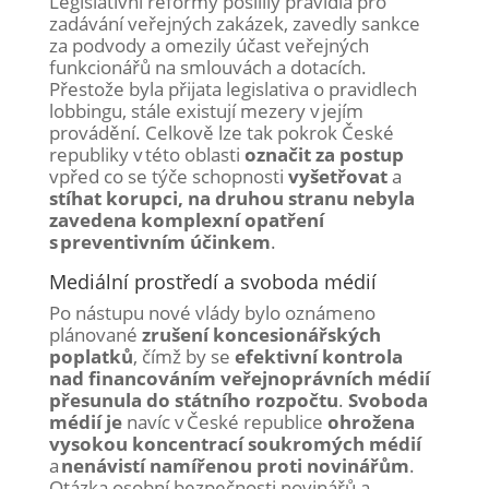
Legislativní reformy posílily pravidla pro
zadávání veřejných zakázek, zavedly sankce
za podvody a omezily účast veřejných
funkcionářů na smlouvách a dotacích.
Přestože byla přijata legislativa o pravidlech
lobbingu, stále existují mezery v jejím
provádění. Celkově lze tak pokrok České
republiky v této oblasti
označit za postup
vpřed co se týče schopnosti
vyšetřovat
a
stíhat korupci, na druhou stranu nebyla
zavedena komplexní opatření
s preventivním účinkem
.
Mediální prostředí a svoboda médií
Po nástupu nové vlády bylo oznámeno
plánované
zrušení koncesionářských
poplatků
, čímž by se
efektivní kontrola
nad financováním veřejnoprávních médií
přesunula do státního rozpočtu
.
Svoboda
médií je
navíc v České republice
ohrožena
vysokou koncentrací soukromých médií
a
nenávistí namířenou proti novinářům
.
Otázka osobní bezpečnosti novinářů a