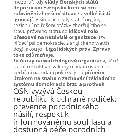
mezeru”, kdy
vlády členských států
doporučení Evropské komise pro
zabránění
zhoršení situace z velké části
ignorují
.
V situacích, kdy státní orgány
rezignují na řešení otázky zhoršujícího se
stavu právního státu
, se
klíčová role
přesouvá na nezávislé organizace
(tzv.
hlídací psi
demokracie, z anglického watch
dog)
jakou je i
Liga lidských práv
.
Zpráva
také zd
ůrazňuje,
že
útoky
na
watchdogové
organizace
, ať už
skrze restriktivní zákony o financování nebo
verbální napadání politiky, jsou
přímým
útokem
na snahu
o
zachování základního
systému demokracie brzd a protivah
.
OSN vyzývá Českou
republiku k ochraně rodiček:
prevence porodnického
násilí, respekt k
informovanému souhlasu a
dostupná péče porodních