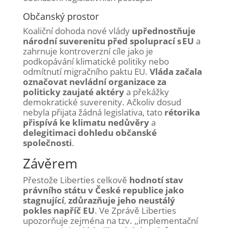
Občanský prostor
Koaliční dohoda nové vlády
upřednostňuje
národní suverenitu před spoluprací s EU
a
zahrnuje kontroverzní cíle jako je
podkopávání klimatické politiky nebo
odmítnutí migračního paktu EU.
Vláda začala
označovat nevládní organizace za
politicky zaujaté aktéry
a překážky
demokratické suverenity. Ačkoliv dosud
nebyla přijata žádná legislativa, tato
rétorika
přispívá ke klimatu nedůvěry
a
delegitimaci dohledu občanské
společnosti
.
Závěrem
P
řestože
Liberties
celkově
hodnotí stav
právního státu v České republice jako
stagnující
,
zdůrazňuje jeho neustálý
pokles napříč EU
.
Ve Zprávě
Liberties
upozorňuje zejména na tzv. ,,implementační