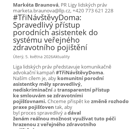
Markéta Braunová
, PR Ligy lidských práv
marketa.braunova@llp.cz, +420 773 621 228
#TřiNávštěvyDoma:
Spravedlivý přístup
porodních asistentek do
systému veřejného
zdravotního pojištění
Úterý, 5. května 2026
Aktuality
Liga lidských práv představuje komunikačně
advokační kampaň
#TřiNávštěvyDoma
.
Naším cílem je, aby
komunitní porodní
asistentky měly spravedlivý,
nediskriminační
a
transparentní přístup
ke smlouvám se zdravotními
pojišťovnami.
Chceme přispět ke
změně rozhodo
praxe pojišťoven
tak, aby
byl proces spravedlivý a
dával
ženám reálnou možnost využívat tuto
péči
hrazenou z veřejného zdravotního