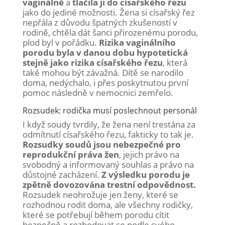
vaginálně
a
tlačila ji do císařského řezu
jako do jediné možnosti. Žena si císařský řez
nepřála z důvodu špatných zkušeností v
rodině, chtěla dát šanci přirozenému porodu,
plod byl v pořádku.
Rizika vaginálního
porodu byla v danou dobu hypotetická
stejně jako rizika císařského řezu
, která
také mohou být závažná. Dítě se narodilo
doma, nedýchalo, i přes poskytnutou první
pomoc následně v nemocnici zemřelo.
Rozsudek: rodička musí poslechnout personál
I když soudy tvrdily, že žena není trestána za
odmítnutí císařského řezu, fakticky to tak je.
Rozsudky soudů jsou nebezpečné pro
reprodukční práva žen
, jejich právo na
svobodný a informovaný souhlas a právo na
důstojné zacházení.
Z výsledku porodu je
zpětně dovozována trestní odpovědnost.
Rozsudek neohrožuje jen ženy, které se
rozhodnou rodit doma, ale všechny rodičky,
které se potřebují během porodu cítit
bezpečně a rozhodovat se podle svého