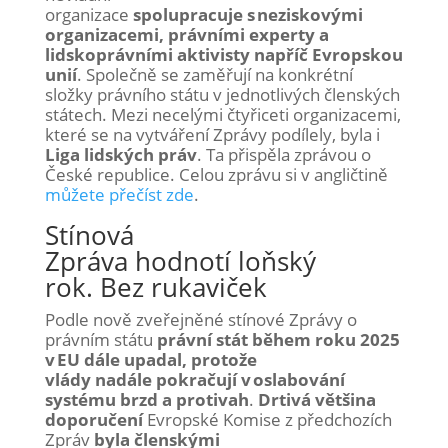
organizace
spolupracuje s neziskovými
organizacemi, právními experty a
lidskoprávními aktivisty napříč Evropskou
unií
. Společně se zaměřují na konkrétní
složky právního státu v jednotlivých členských
státech. Mezi necelými čtyřiceti organizacemi,
které se na vytváření Zprávy podílely, byla i
Liga lidských práv
. Ta přispěla zprávou o
České republice.
Celou zprávu si v angličtině
můžete přečíst zde
.
Stínová
Zpráva
hodnotí
loňský
rok.
Bez rukaviček
Podle nově zveřejněné
stínové
Zprávy o
právním státu
právní stát během roku 2025
v EU dále upadal, protože
vlády
na
dál
e
pokračují v oslabování
systému brzd a protivah
.
Drtivá většina
doporučení
E
vropské Komise
z
p
ředchozích
Zpráv
byla členskými