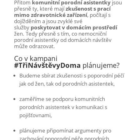
Přitom
komunitní porodní asistentky
jsou
přesně ty, které mají
zkušenost s prací
mimo zdravotnické zařízení
, počítají s
dojížděním a jsou zvyklé své
služby
poskytovat v domácím prostředí
žen. Tedy přesně s tím, co nemocniční
porodní asistentky od domácích návštěv
může odrazovat.
Co v kampani
#TřiNávštěvyDoma
plánujeme?
Budeme sbírat zkušenosti s poporodní péčí
jak od žen, tak od porodních asistentek,
zaměříme se podporu komunitních
porodních asistentek v komunikaci s
pojišťovnami,
plánujeme připomínat argumenty pro
zachování poporodní péče porodních