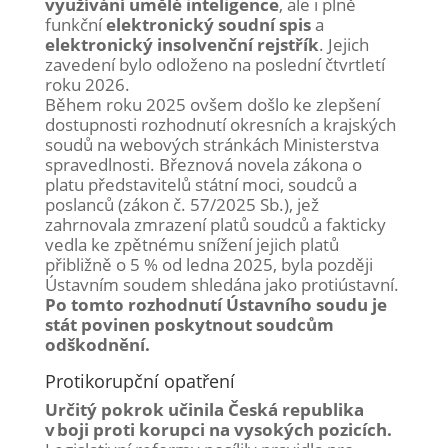
využívání umělé inteligence
, ale i plně
funkční
elektronický soudní spis
a
elektronický insolvenční rejstřík
. Jejich
zavedení bylo odloženo na poslední čtvrtletí
roku 2026.
Během roku 2025 ovšem došlo ke zlepšení
dostupnosti rozhodnutí okresních a krajských
soudů na webových stránkách Ministerstva
spravedlnosti. Březnová novela zákona o
platu představitelů státní moci, soudců a
poslanců (zákon č. 57/2025 Sb.), jež
zahrnovala zmrazení platů soudců a fakticky
vedla ke zpětnému snížení jejich platů
přibližně o 5 % od ledna 2025, byla později
Ústavním soudem shledána jako protiústavní.
Po tomto rozhodnutí Ústavního soudu je
stát povinen poskytnout soudcům
odškodnění.
Protikorupční opatření
Určitý pokrok učinila Česká republika
v boji proti korupci na vysokých pozicích.