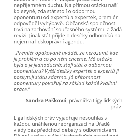
nepříjemném duchu. Na přímou
otázku
naší
kolegyně, zda stát stojí o odbornou
oponenturu od expertů a expertek, premiér
odpověděl vyhýbavě. Občanská společnost
trvá na zachování současného systému a žádá
revizi. Jinak stát přijde o desítky odborníků na
nejen na lidskoprávní agendu.
,,Premiér opakovaně uváděl, že nerozumí, kde
je problém a co po něm chceme. Má otázka
byla a je jednoduchá: stojí stát o odbornou
oponenturu? Vyšší desítky expertek a expertů ji
poskytují státu zdarma. Já přítomnost
oponentury považuji za základ každé kvalitní
práce.”
Sandra Pašková
, právnička Ligy lidských
práv
Liga lidských práv vyjadřuje nesouhlas s
každou unáhlenou reorganizací na Úřadě
vlády bez předchozí debaty s odbornictvem.
Dělení a přesun částí jednotlivých agend pod