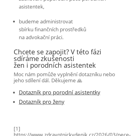
asistentek,
budeme administrovat
sbírku finančních prostředků
na advokační práci.
Chcete se zapojit? V této fázi
sdíráme zkušenosti
žen i porodních asistentek
Moc nám pomůže vyplnění dotazníku nebo
jeho sdílení dál. Děkujeme 🙏
Dotazník pro porodní asistentky
D
otazník pro ženy
[1]
https://www.zdravotnickydenik.cz/2026/03/pece-