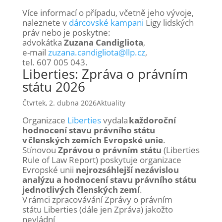
Více informací o případu, včetně jeho vývoje,
naleznete v
dárcovské kampani
Ligy lidských
práv nebo je poskytne:
advokátka
Zuzana Candigliota
,
e-mail
zuzana.candigliota@llp.cz
,
tel. 607 005 043.
Liberties: Zpráva o právním
státu 2026
Čtvrtek, 2. dubna 2026
Aktuality
Organizace
Liberties
vydala
každoroční
hodnocení stavu právního státu
v členských zemích Evropské unie
.
Stínovou
Zprávou o právním státu
(Liberties
Rule of Law Report) poskytuje organizace
Evropské unii
nejrozsáhlejší nezávislou
analýzu a hodnocení stavu právního státu
jednotlivých členských zemí
.
V rámci zpracovávání Zprávy o právním
státu Liberties (dále jen Zpráva) jakožto
nevládní