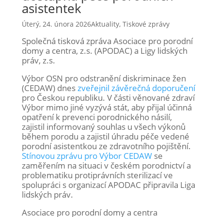
asistentek
Úterý, 24. února 2026
Aktuality
,
Tiskové zprávy
Společná tisková zpráva Asociace pro porodní
domy a centra, z.s. (APODAC) a Ligy lidských
práv, z.s.
Výbor OSN pro odstranění diskriminace žen
(CEDAW) dnes
zveřejnil závěrečná doporučení
pro Českou republiku. V části věnované zdraví
Výbor mimo jiné vyzývá stát, aby přijal účinná
opatření k prevenci porodnického násilí,
zajistil informovaný souhlas u všech výkonů
během porodu a zajistil úhradu péče vedené
porodní asistentkou ze zdravotního pojištění.
Stínovou zprávu pro Výbor CEDAW
se
zaměřením na situaci v českém porodnictví a
problematiku protiprávních sterilizací ve
spolupráci s organizací APODAC připravila Liga
lidských práv.
Asociace pro porodní domy a centra