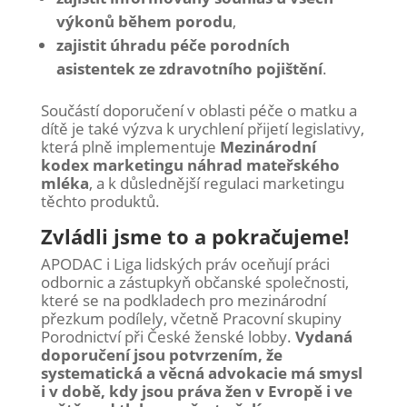
výkonů během porodu
,
zajistit úhradu péče porodních
asistentek ze zdravotního pojištění
.
Součástí doporučení v oblasti péče o matku a
dítě je také výzva k urychlení přijetí legislativy,
která plně implementuje
Mezinárodní
kodex marketingu náhrad mateřského
mléka
, a k důslednější regulaci marketingu
těchto produktů.
Zvládli jsme to a pokračujeme!
APODAC i Liga lidských práv oceňují práci
odbornic a zástupkyň občanské společnosti,
které se na podkladech pro mezinárodní
přezkum podílely, včetně Pracovní skupiny
Porodnictví při České ženské lobby.
Vydaná
doporučení jsou potvrzením, že
systematická a věcná advokacie má smysl
i v době, kdy jsou práva žen v Evropě i ve