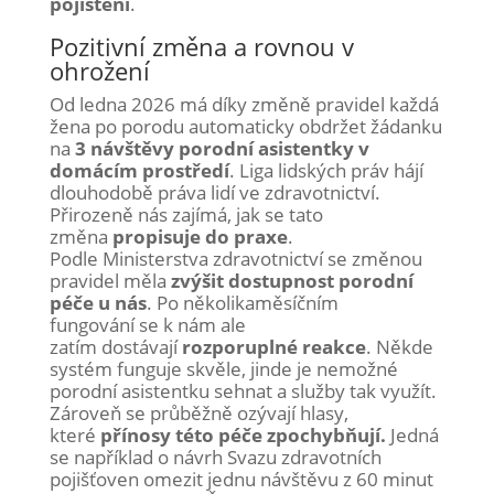
pojištění
.
Pozitivní změna a rovnou v
ohrožení
Od ledna
2026 má díky změně pravidel každá
žena po porodu automaticky obdržet žádanku
na
3 návštěvy porodní asistentky v
domácím prostředí
. Liga lidských práv hájí
dlouhodobě práva lidí ve zdravotnictví.
Přirozeně nás zajímá, jak se tato
změna
propisuje do praxe
.
Podle Ministerstva zdravotnictví se změnou
pravidel měla
zvýšit dostupnost porodní
péče u nás
. P
o několikaměsíčním
fungování se k nám ale
zatím dostávají
rozporuplné reakce
. Někde
systém funguje skvěle, jinde je nemožné
porodní asistentku sehnat a služby tak využít.
Zároveň se průběžně ozývají hlasy,
které
přínosy této péče zpochybňují.
Jedná
se například o návrh Svazu zdravotních
pojišťoven omezit jednu návštěvu z 60 minut