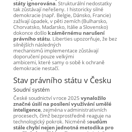
státy
ignorována
.
S
trukturální nedostatky
tak zůstávají neřešeny
.
I
historicky silné
demokracie (např. Belgie, Dánsko, Francie)
zažívají úpadek
, v
pěti zemích (Bulharsko,
Chorvatsko, Maďarsko, Itálie a Slovensko)
dokonce došlo
k záměrné
mu naruše
ní
právní
ho státu
.
Li
berties
u
pozorňuje, že bez
silnějších následných
mechanismů
implementace
zůstávaj
í
doporučení pouze velkými
ambicemi,
které
samy o sobě k
ochraně
demokracie nestačí.
Stav právního státu v Česku
Soudní systém
České soudnictví v roce 2025
vynaložilo
značné úsilí na posílení využívání umělé
inteligence
, zejména v administrativních
procesech, čímž bezprostředně reaguje na
technologický pokrok. Nicméně s
oudům
stále chybí nejen jednotná metodika pro