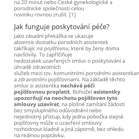
na 20 minut nebo České gynekologické a
porodnické společnosti celou
novinku rovnou zrušit.
[1]
Jak funguje poskytování péče?
Jako zásadní překážka se ukazuje
absence dostatku porodních asistentek
takříkajíc
na pojišťovnu
, které by ženy doma
navštívily. To zapříčiňuje
nedostatek uzavřených smluv o poskytování a
úhradě zdravotních
služeb mezi tzv. komunitními porodními asistentka
a zdravotními pojišťovnami. Na základě těchto
smluv si asistentka
nechává péči
pojišťovnou proplatit
. Bohužel
asistentky
upozorňují na neochotu pojišťoven tyto
smlouvy uzavírat
, na plošné zamítání žádostí
bez smysluplného odůvodnění nebo
nejednotný přístup, kdy jedna pobočka stejné
pojišťovny může o uzavření smlouvy
rozhodnout kladně a jiná záporně, bez ohledu
na reálnou poptávku.