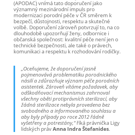
(APODAC) vnímá tato doporučení jako
významný mezinárodní impuls pro
modernizaci porodní péče v ČR směrem k
bezpečí, důstojnosti, respektu a skutečné
volbě. Doporučení zároveň potvrzují to, na co
dlouhodobě upozorňují ženy, odbornice i
občanská společnost: kvalitní péče není jen o
technické bezpečnosti, ale také o právech,
komunikaci a respektu k rozhodování rodičky.
„Oceňujeme, že doporučení jasně
pojmenovává problematiku porodnického
násilí a zdůrazňuje význam péče porodních
asistentek. Zároveň vítáme požadavek, aby
odškodňovací mechanismus zahrnoval
všechny oběti protiprávních sterilizací, aby
žádná sterilizace nebyla provedena bez
svobodného a informovaného souhlasu a
aby byly případy po roce 2012 řádně
vyšetřeny a potrestány,“
říká právnička Ligy
lidských práv
Anna Indra Štefanides
.