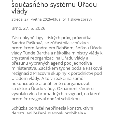
současného systému Úřadu
vlády
Středa, 27. května 2026
Aktuality
,
Tiskové zprávy
Brno, 27. 5. 2026
Zástupkyně Ligy lidských práv, právnička
Sandra Pašková, se zúčastnila schůzky s
premiérem Andrejem Babišem, šéfkou Úřadu
vlády Tünde Bartha a několika ministry vlády k
chystané reorganizaci na Úřadu vlády a
přesunu vybraných agend pod jednotlivá
ministerstva. Začátkem týdne podala Pašková
rezignaci z Pracovní skupiny k porodnictví pod
Úřadem vlády. A to v reakci na záměr
nekoncepčně a unáhleně reorganizovat
strukturu Úřadu vlády. Oznámení záměru
vyvolalo vlnu hromadných rezignací, na které
premiér reagoval dnešní schůzkou.
Schůzka bohužel nepřinesla konstruktivní
debatu ani řešení. Naopak probíhala v