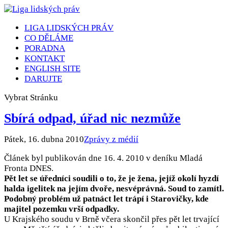
LIGA LIDSKÝCH PRÁV
CO DĚLÁME
PORADNA
KONTAKT
ENGLISH SITE
DARUJTE
Vybrat Stránku
Sbírá odpad, úřad nic nezmůže
Pátek, 16. dubna 2010
Zprávy z médií
Článek byl publikován dne 16. 4. 2010 v deníku Mladá
Fronta DNES.
Pět let se úředníci soudili o to, že je žena, jejíž okolí hyzdí
halda igelitek na jejím dvoře, nesvéprávná. Soud to zamítl.
Podobný problém už patnáct let trápí i Starovičky, kde
majitel pozemku vrší odpadky.
U Krajského soudu v Brně včera skončil přes pět let trvající