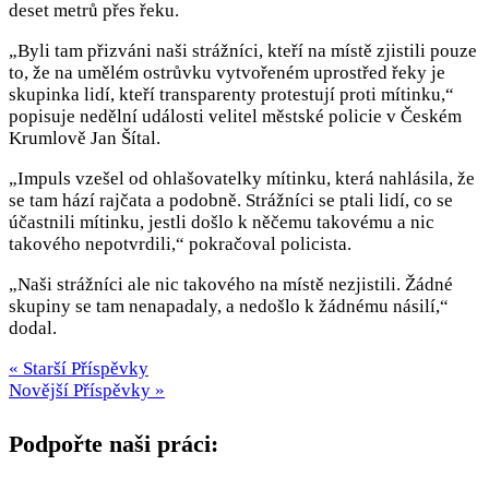
deset metrů přes řeku.
„Byli tam přizváni naši strážníci, kteří na místě zjistili pouze
to, že na umělém ostrůvku vytvořeném uprostřed řeky je
skupinka lidí, kteří transparenty protestují proti mítinku,“
popisuje nedělní události velitel městské policie v Českém
Krumlově Jan Šítal.
„Impuls vzešel od ohlašovatelky mítinku, která nahlásila, že
se tam hází rajčata a podobně. Strážníci se ptali lidí, co se
účastnili mítinku, jestli došlo k něčemu takovému a nic
takového nepotvrdili,“ pokračoval policista.
„Naši strážníci ale nic takového na místě nezjistili. Žádné
skupiny se tam nenapadaly, a nedošlo k žádnému násilí,“
dodal.
« Starší Příspěvky
Novější Příspěvky »
Podpořte naši práci: