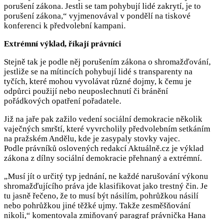
porušení zákona. Jestli se tam pohybují lidé zakrytí, je to
porušení zákona,“ vyjmenovával v pondělí na tiskové
konferenci k předvolební kampani.
Extrémní výklad, říkají právníci
Stejně tak je podle něj porušením zákona o shromažďování,
jestliže se na mítincích pohybují lidé s transparenty na
tyčích, které mohou vyvolávat různé dojmy, k čemu je
odpůrci použijí nebo neuposlechnutí či bránění
pořádkových opatření pořadatele.
Již na jaře pak zažilo vedení sociální demokracie několik
vaječných smrští, které vyvrcholily předvolebním setkáním
na pražském Andělu, kde je zasypaly stovky vajec.
Podle právníků oslovených redakcí Aktuálně.cz je výklad
zákona z dílny sociální demokracie přehnaný a extrémní.
„Musí jít o určitý typ jednání, ne každé narušování výkonu
shromažďujícího práva jde klasifikovat jako trestný čin. Je
tu jasně řečeno, že to musí být násilím, pohrůžkou násilí
nebo pohrůžkou jiné těžké ujmy. Takže zesměšňování
nikoli,“ komentovala zmiňovaný paragraf právnička Hana