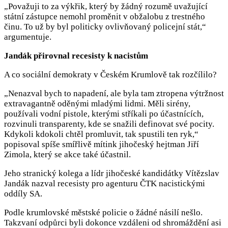
„Považuji to za výkřik, který by žádný rozumě uvažující
státní zástupce nemohl proměnit v obžalobu z trestného
činu. To už by byl politicky ovlivňovaný policejní stát,“
argumentuje.
Jandák přirovnal recesisty k nacistům
A co sociální demokraty v Českém Krumlově tak rozčílilo?
„Nenazval bych to napadení, ale byla tam ztropena výtržnost
extravagantně oděnými mladými lidmi. Měli sirény,
používali vodní pistole, kterými stříkali po účastnících,
rozvinuli transparenty, kde se snažili definovat své pocity.
Kdykoli kdokoli chtěl promluvit, tak spustili ten ryk,“
popisoval spíše smířlivě mítink jihočeský hejtman Jiří
Zimola, který se akce také účastnil.
Jeho stranický kolega a lídr jihočeské kandidátky Vítězslav
Jandák nazval recesisty pro agenturu ČTK nacistickými
oddíly SA.
Podle krumlovské městské policie o žádné násilí nešlo.
Takzvaní odpůrci byli dokonce vzdáleni od shromáždění asi