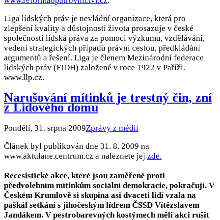
www.reformaopatrovnictvi.cz
.
Liga lidských práv je nevládní organizace, která pro
zlepšení kvality a důstojnosti života prosazuje v české
společnosti lidská práva za pomoci výzkumu, vzdělávání,
vedení strategických případů právní cestou, předkládání
argumentů a řešení. Liga je členem Mezinárodní federace
lidských práv (FIDH) založené v roce 1922 v Paříži.
www.llp.cz.
Narušování mítinků je trestný čin, zní
z Lidového domu
Pondělí, 31. srpna 2009
Zprávy z médií
Článek byl publikován dne 31. 8. 2009 na
www.aktulane.centrum.cz a naleznete jej
zde.
Recesistické akce, které jsou zaměřené proti
předvolebním mítinkům sociální demokracie, pokračují. V
Českém Krumlově si skupina asi dvaceti lidí vzala na
paškál setkání s jihočeským lídrem ČSSD Vítězslavem
Jandákem. V pestrobarevných kostýmech měli akci rušit