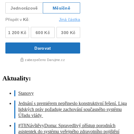
Aktuality:
Stanovy
Jednání s premiérem nepřineslo konstruktivní řešení. Liga
lidských práv požaduje zachování současného systému
Úřadu vlády
#TřiNávštěvyDoma: Spravedlivý přístup porodních
asistentek do systému veřejného zdravotního pojištění