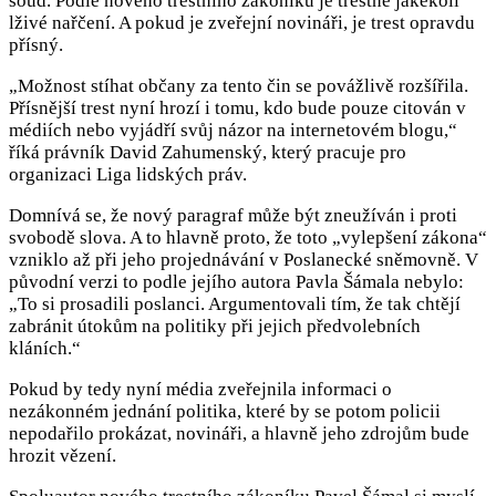
soud. Podle nového trestního zákoníku je trestné jakékoli
lživé nařčení. A pokud je zveřejní novináři, je trest opravdu
přísný.
„Možnost stíhat občany za tento čin se povážlivě rozšířila.
Přísnější trest nyní hrozí i tomu, kdo bude pouze citován v
médiích nebo vyjádří svůj názor na internetovém blogu,“
říká právník David Zahumenský, který pracuje pro
organizaci Liga lidských práv.
Domnívá se, že nový paragraf může být zneužíván i proti
svobodě slova. A to hlavně proto, že toto „vylepšení zákona“
vzniklo až při jeho projednávání v Poslanecké sněmovně. V
původní verzi to podle jejího autora Pavla Šámala nebylo:
„To si prosadili poslanci. Argumentovali tím, že tak chtějí
zabránit útokům na politiky při jejich předvolebních
kláních.“
Pokud by tedy nyní média zveřejnila informaci o
nezákonném jednání politika, které by se potom policii
nepodařilo prokázat, novináři, a hlavně jeho zdrojům bude
hrozit vězení.