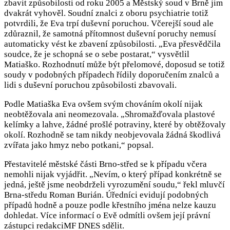
zbavit způsobilosti od roku 2005 a Městský soud v Brně jim
dvakrát vyhověl. Soudní znalci z oboru psychiatrie totiž
potvrdili, že Eva trpí duševní poruchou. Včerejší soud ale
zdůraznil, že samotná přítomnost duševní poruchy nemusí
automaticky vést ke zbavení způsobilosti. „Eva přesvědčila
soudce, že je schopná se o sebe postarat,“ vysvětlil
Matiaško. Rozhodnutí může být přelomové, doposud se totiž
soudy v podobných případech řídily doporučením znalců a
lidi s duševní poruchou způsobilosti zbavovali.
Podle Matiaška Eva ovšem svým chováním okolí nijak
neobtěžovala ani neomezovala. „Shromažďovala plastové
kelímky a lahve, žádné prošlé potraviny, které by obtěžovaly
okolí. Rozhodně se tam nikdy neobjevovala žádná škodlivá
zvířata jako hmyz nebo potkani,“ popsal.
Přestavitelé městské části Brno-střed se k případu včera
nemohli nijak vyjádřit. „Nevím, o který případ konkrétně se
jedná, ještě jsme neobdrželi vyrozumění soudu,“ řekl mluvčí
Brna-středu Roman Burián. Úředníci evidují podobných
případů hodně a pouze podle křestního jména nelze kauzu
dohledat. Více informací o Evě odmítli ovšem její právní
zástupci redakciMF DNES sdělit.