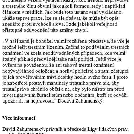
dvouletého vězení vystaven každý, kdo někoho nepravdivě
z trestného činu obviní jakoukoli formou, tedy i například
článkem v médiích. Jak bude toto ustanovení vykládáno,
ukáže teprve praxe, lze se ale obávat, že může být opět
zneužito proti svobodě slova. I zde jakékoli veřejnosti
přístupné odůvodnění této změny chybí.
„V naší zemi je bohužel velmi rozšířena představa, že vše je
možné řešit trestním řízením. Začíná to podáváním trestních
oznámení ve zcela neodůvodněných případech, kde velmi
špatný příklad předvádějí také naši politici. Ještě více je
ovšem na pováženou, že ani taková trestní oznámení
nebývají ihned odložena a horliví policisté a státní zástupci
jejich prověřováním tráví desítky hodin svého času. I proto
je zapotřebí postavit mantinely trestního práva tak, aby
trestní právo chránilo oběti a ne, aby bylo nástrojem proti
investigativním žurnalistům nebo občanům, kteří se odváží
upozornit na nepravosti.“ Dodává Zahumenský.
Více informací:
David Zahumenský, právník a předseda Ligy lidských práv,