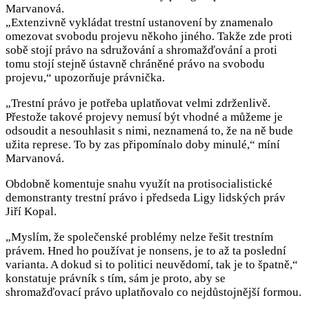
Marvanová.
„Extenzivně vykládat trestní ustanovení by znamenalo
omezovat svobodu projevu někoho jiného. Takže zde proti
sobě stojí právo na sdružování a shromažďování a proti
tomu stojí stejně ústavně chráněné právo na svobodu
projevu,“ upozorňuje právnička.
„Trestní právo je potřeba uplatňovat velmi zdrženlivě.
Přestože takové projevy nemusí být vhodné a můžeme je
odsoudit a nesouhlasit s nimi, neznamená to, že na ně bude
užita represe. To by zas připomínalo doby minulé,“ míní
Marvanová.
Obdobně komentuje snahu využít na protisocialistické
demonstranty trestní právo i předseda Ligy lidských práv
Jiří Kopal.
„Myslím, že společenské problémy nelze řešit trestním
právem. Hned ho používat je nonsens, je to až ta poslední
varianta. A dokud si to politici neuvědomí, tak je to špatně,“
konstatuje právník s tím, sám je proto, aby se
shromažďovací právo uplatňovalo co nejdůstojnější formou.