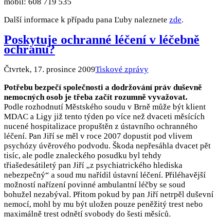
mobil: 608 719 535
Další informace k případu pana Ľuby naleznete
zde
.
Poskytuje ochranné léčení v léčebně
ochranu?
Čtvrtek, 17. prosince 2009
Tiskové zprávy
Potřebu bezpečí společnosti a dodržování práv duševně
nemocných osob je třeba začít rozumně vyvažovat.
Podle rozhodnutí Městského soudu v Brně může být klient
MDAC a Ligy již tento týden po více než dvaceti měsících
nucené hospitalizace propuštěn z ústavního ochranného
léčení. Pan Jiří se měl v roce 2007 dopustit pod vlivem
psychózy úvěrového podvodu. Škoda nepřesáhla dvacet pět
tisíc, ale podle znaleckého posudku byl tehdy
třiašedesátiletý pan Jiří „z psychiatrického hlediska
nebezpečný“ a soud mu nařídil ústavní léčení. Přiléhavější
možností nařízení povinné ambulantní léčby se soud
bohužel nezabýval. Přitom pokud by pan Jiří netrpěl duševní
nemocí, mohl by mu být uložen pouze peněžitý trest nebo
maximálně trest odnětí svobody do šesti měsíců.