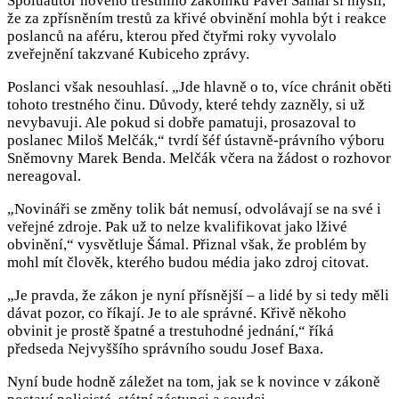
Spoluautor nového trestního zákoníku Pavel Šámal si myslí,
že za zpřísněním trestů za křivé obvinění mohla být i reakce
poslanců na aféru, kterou před čtyřmi roky vyvolalo
zveřejnění takzvané Kubiceho zprávy.
Poslanci však nesouhlasí. „Jde hlavně o to, více chránit oběti
tohoto trestného činu. Důvody, které tehdy zazněly, si už
nevybavuji. Ale pokud si dobře pamatuji, prosazoval to
poslanec Miloš Melčák,“ tvrdí šéf ústavně-právního výboru
Sněmovny Marek Benda. Melčák včera na žádost o rozhovor
nereagoval.
„Novináři se změny tolik bát nemusí, odvolávají se na své i
veřejné zdroje. Pak už to nelze kvalifikovat jako lživé
obvinění,“ vysvětluje Šámal. Přiznal však, že problém by
mohl mít člověk, kterého budou média jako zdroj citovat.
„Je pravda, že zákon je nyní přísnější – a lidé by si tedy měli
dávat pozor, co říkají. Je to ale správné. Křivě někoho
obvinit je prostě špatné a trestuhodné jednání,“ říká
předseda Nejvyššího správního soudu Josef Baxa.
Nyní bude hodně záležet na tom, jak se k novince v zákoně