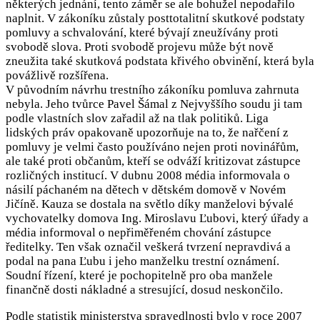
některých jednání, tento záměr se ale bohužel nepodařilo
naplnit. V zákoníku zůstaly posttotalitní skutkové podstaty
pomluvy a schvalování, které bývají zneužívány proti
svobodě slova. Proti svobodě projevu může být nově
zneužita také skutková podstata křivého obvinění, která byla
povážlivě rozšířena.
V původním návrhu trestního zákoníku pomluva zahrnuta
nebyla. Jeho tvůrce Pavel Šámal z Nejvyššího soudu ji tam
podle vlastních slov zařadil až na tlak politiků. Liga
lidských práv opakovaně upozorňuje na to, že nařčení z
pomluvy je velmi často používáno nejen proti novinářům,
ale také proti občanům, kteří se odváží kritizovat zástupce
rozličných institucí. V dubnu 2008 média informovala o
násilí páchaném na dětech v dětském domově v Novém
Jičíně. Kauza se dostala na světlo díky manželovi bývalé
vychovatelky domova Ing. Miroslavu Ľubovi, který úřady a
média informoval o nepřiměřeném chování zástupce
ředitelky. Ten však označil veškerá tvrzení nepravdivá a
podal na pana Ľubu i jeho manželku trestní oznámení.
Soudní řízení, které je pochopitelně pro oba manžele
finančně dosti nákladné a stresující, dosud neskončilo.
Podle statistik ministerstva spravedlnosti bylo v roce 2007