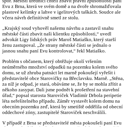
spor. Městští úředníci chtěli zbavit právní způsobilosti paní
Evu z Brna, která ve svém domě a na dvoře shromažďovala
plastové kelímky a lahve v igelitových taškách. Soudce ale
včera návrh definitivně smetl ze stolu.
„Krajský soud vyhověl našemu návrhu a zastavil snahu
městské části zbavit naši klientku způsobilosti,“ uvedl
advokát Ligy lidských práv Maroš Matiaško, který starší
ženu zastupoval. „Ze strany městské části se jednalo o
jasnou snahu paní Evu kontrolovat,“ řekl Matiaško.
Problém s občanem, který obtěžuje okolí vršením
neúměrného množství odpadků na pozemku kolem svého
domu, se už zhruba patnáct let marně pokoušejí vyřešit i
představitelé obce Starovičky na Břeclavsku. Marně. „Stěna,
za níž je odpad, je stará, obáváme se, že by se mohla zřítit a
někoho zasypat. Dali jsme podnět k prošetření na stavební
úřad,“ popsal starosta Staroviček Vladimír Drbola peripetie
léta neřešitelného případu. Záměr vystavět kolem domu na
obecním pozemku zeď, která by smetiště oddělila od obecní
oddechové zóny, zastupitelé Staroviček neschválili.
V případě z Brna se představitelé města pokoušeli paní Evu