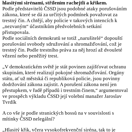
hlasitými sirénami, střílením rachejtlí a křikem.
Podle představitelů ČSSD jsou podobné ataky porušováním
zákona, které se dá za určitých podmínek považovat za
trestný čin. A chtějí, aby policie v takových intencích k
„nezvaným“ účastníkům předvolebních setkání
přistupovala.
Podle sociálních demokratů se totiž „narušitelé“ dopouští
porušování svobody sdružování a shromažďování, což je
trestný čin. Podle trestního práva za něj hrozí až dvouleté
vězení nebo peněžitý trest.
„V demokratickém světě je stát povinen zajišťovat ochranu
skupinám, které realizují pokojné shromažďování. Orgány
státu, ať už městská či republiková policie, jsou povinny
dodržování zákona zajistit. A porušení zákona není jen
přestupkem, v řadě případů i trestním činem,“ argumentoval
ve prospěch výkladu ČSSD její volební manažer Jaroslav
Tvrdík
A co vše je podle stranických bossů na v souvislosti s
mítinky ČSSD nelegální?
„Hlasitý křik, včera vysokofrekvenční siréna, tak to je