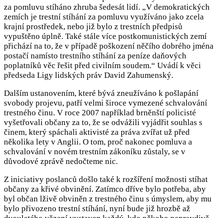
za pomluvu stíháno zhruba šedesát lidí. „V demokratických
zemích je trestní stíhání za pomluvu využíváno jako zcela
krajní prostředek, nebo již bylo z trestních předpisů
vypuštěno úplně. Také stále více postkomunistických zemí
přichází na to, že v případě poškození něčího dobrého jména
postačí namísto trestního stíhání za peníze daňových
poplatníků věc řešit před civilním soudem.“ Uvádí k věci
předseda Ligy lidských práv David Zahumenský.
Dalším ustanovením, které bývá zneužíváno k pošlapání
svobody projevu, patří velmi široce vymezené schvalování
trestného činu. V roce 2007 například brněnští policisté
vyšetřovali občany za to, že se odvážili vyjádřit souhlas s
činem, který spáchali aktivisté za práva zvířat už před
několika lety v Anglii. O tom, proč nakonec pomluva a
schvalování v novém trestním zákoníku zůstaly, se v
důvodové zprávě nedočteme nic.
Z iniciativy poslanců došlo také k rozšíření možnosti stíhat
občany za křivé obvinění. Zatímco dříve bylo potřeba, aby
byl občan lživě obviněn z trestného činu s úmyslem, aby mu
bylo přivozeno trestní stíhání, nyní bude již hrozbě až