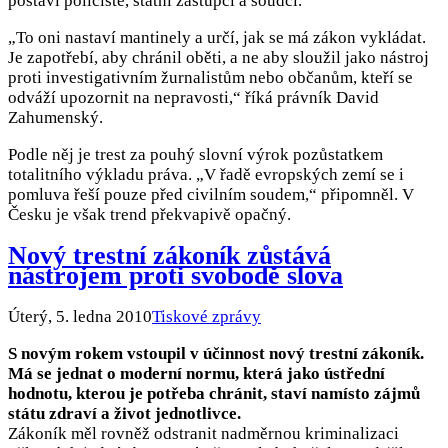
postaví policisté, státní zástupci a soudci.
„To oni nastaví mantinely a určí, jak se má zákon vykládat.
Je zapotřebí, aby chránil oběti, a ne aby sloužil jako nástroj
proti investigativním žurnalistům nebo občanům, kteří se
odváží upozornit na nepravosti,“ říká právník David
Zahumenský.
Podle něj je trest za pouhý slovní výrok pozůstatkem
totalitního výkladu práva. „V řadě evropských zemí se i
pomluva řeší pouze před civilním soudem,“ připomněl. V
Česku je však trend překvapivě opačný.
Nový trestní zákoník zůstává
nástrojem proti svobodě slova
Úterý, 5. ledna 2010
Tiskové zprávy
S novým rokem vstoupil v účinnost nový trestní zákoník.
Má se jednat o moderní normu, která jako ústřední
hodnotu, kterou je potřeba chránit, staví namísto zájmů
státu zdraví a život jednotlivce.
Zákoník měl rovněž odstranit nadměrnou kriminalizaci