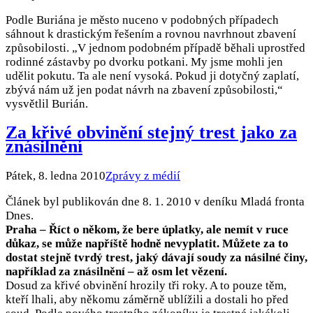
Podle Buriána je město nuceno v podobných případech
sáhnout k drastickým řešením a rovnou navrhnout zbavení
způsobilosti. „V jednom podobném případě běhali uprostřed
rodinné zástavby po dvorku potkani. My jsme mohli jen
udělit pokutu. Ta ale není vysoká. Pokud ji dotyčný zaplatí,
zbývá nám už jen podat návrh na zbavení způsobilosti,“
vysvětlil Burián.
Za křivé obvinění stejný trest jako za
znásilnění
Pátek, 8. ledna 2010
Zprávy z médií
Článek byl publikován dne 8. 1. 2010 v deníku Mladá fronta
Dnes.
Praha – Říct o někom, že bere úplatky, ale nemít v ruce
důkaz, se může napříště hodně nevyplatit. Můžete za to
dostat stejně tvrdý trest, jaký dávají soudy za násilné činy,
například za znásilnění – až osm let vězení.
Dosud za křivé obvinění hrozily tři roky. A to pouze těm,
kteří lhali, aby někomu záměrně ublížili a dostali ho před