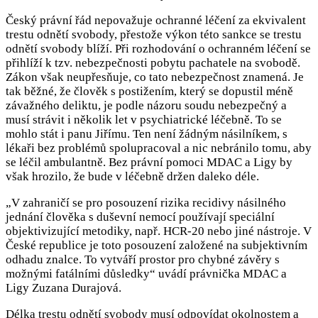
Český právní řád nepovažuje ochranné léčení za ekvivalent
trestu odnětí svobody, přestože výkon této sankce se trestu
odnětí svobody blíží. Při rozhodování o ochranném léčení se
přihlíží k tzv. nebezpečnosti pobytu pachatele na svobodě.
Zákon však neupřesňuje, co tato nebezpečnost znamená. Je
tak běžné, že člověk s postižením, který se dopustil méně
závažného deliktu, je podle názoru soudu nebezpečný a
musí strávit i několik let v psychiatrické léčebně. To se
mohlo stát i panu Jiřímu. Ten není žádným násilníkem, s
lékaři bez problémů spolupracoval a nic nebránilo tomu, aby
se léčil ambulantně. Bez právní pomoci MDAC a Ligy by
však hrozilo, že bude v léčebně držen daleko déle.
„V zahraničí se pro posouzení rizika recidivy násilného
jednání člověka s duševní nemocí používají speciální
objektivizující metodiky, např. HCR-20 nebo jiné nástroje. V
České republice je toto posouzení založené na subjektivním
odhadu znalce. To vytváří prostor pro chybné závěry s
možnými fatálními důsledky“ uvádí právnička MDAC a
Ligy Zuzana Durajová.
Délka trestu odnětí svobody musí odpovídat okolnostem a