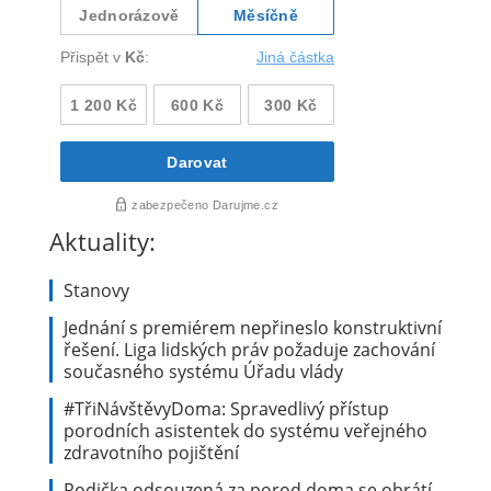
Aktuality:
Stanovy
Jednání s premiérem nepřineslo konstruktivní
řešení. Liga lidských práv požaduje zachování
současného systému Úřadu vlády
#TřiNávštěvyDoma: Spravedlivý přístup
porodních asistentek do systému veřejného
zdravotního pojištění
Rodička odsouzená za porod doma se obrátí