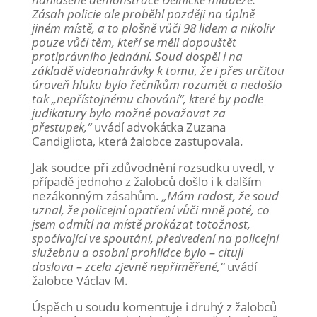
Zásah policie ale proběhl později na úplně
jiném místě, a to plošně vůči 98 lidem a nikoliv
pouze vůči těm, kteří se měli dopouštět
protiprávního jednání. Soud dospěl i na
základě videonahrávky k tomu, že i přes určitou
úroveň hluku bylo řečníkům rozumět a nedošlo
tak „nepřístojnému chování“, které by podle
judikatury bylo možné považovat za
přestupek,“
uvádí advokátka Zuzana
Candigliota, která žalobce zastupovala.
Jak soudce při zdůvodnění rozsudku uvedl, v
případě jednoho z žalobců došlo i k dalším
nezákonným zásahům.
„Mám radost, že soud
uznal, že policejní opatření vůči mně poté, co
jsem odmítl na místě prokázat totožnost,
spočívající ve spoutání, předvedení na policejní
služebnu a osobní prohlídce bylo – cituji
doslova – zcela zjevně nepřiměřené,“
uvádí
žalobce Václav M.
Úspěch u soudu komentuje i druhý z žalobců