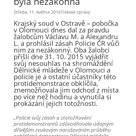
byla nezákonná
Středa, 11. května 2016
Tiskové zprávy
Krajský soud v Ostravě – pobočka
v Olomouci dnes dal za pravdu
žalobcům Václavu M. a Alexandru
L. a prohlásil zásah Policie ČR vůči
nim za nezákonný. Oba žalobci
přišli dne 31. 10. 2015 vyjádřit
svůj nesouhlas na shromáždění
Dělnické mládeže v Olomouci a
policie je a ostatní účastníky této
protidemonstrace obklíčila,
znemožňovala jim odchod z místa
po více než hodinu a vynutila si
prokázání jejich totožnosti.
„Policie svůj zásah a ztotožňování
protidemonstrantů zdůvodňovala údajným
dřívějším zvukovým narušováním průběhu
nahlášené demonstrace Dělnické mládeže.