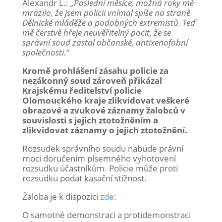
Alexandr L.:
„Poslední měsíce, možná roky mě
mrazilo, že jsem policii vnímal spíše na straně
Dělnické mláděže a podobných extremistů. Teď
mě čerstvě hřeje neuvěřitelný pocit, že se
správní soud zastal občanské, antixenofobní
společnosti.“
Kromě prohlášení zásahu policie za
nezákonný soud zároveň přikázal
Krajskému ředitelství policie
Olomouckého kraje zlikvidovat veškeré
obrazové a zvukové záznamy žalobců v
souvislosti s jejich ztotožněním a
zlikvidovat záznamy o jejich ztotožnění.
Rozsudek správního soudu nabude právní
moci doručením písemného vyhotovení
rozsudku účastníkům. Policie může proti
rozsudku podat kasační stížnost.
Žaloba je k dispozici
zde
:
O samotné demonstraci a protidemonstraci