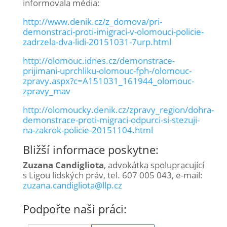
informovala média:
http://www.denik.cz/z_domova/pri-
demonstraci-proti-imigraci-v-olomouci-policie-
zadrzela-dva-lidi-20151031-7urp.html
http://olomouc.idnes.cz/demonstrace-
prijimani-uprchliku-olomouc-fph-/olomouc-
zpravy.aspx?c=A151031_161944_olomouc-
zpravy_mav
http://olomoucky.denik.cz/zpravy_region/dohra-
demonstrace-proti-migraci-odpurci-si-stezuji-
na-zakrok-policie-20151104.html
Bližší informace poskytne:
Zuzana Candigliota
, advokátka spolupracující
s Ligou lidských práv, tel. 607 005 043, e-mail:
zuzana.candigliota@llp.cz
Podpořte naši práci: