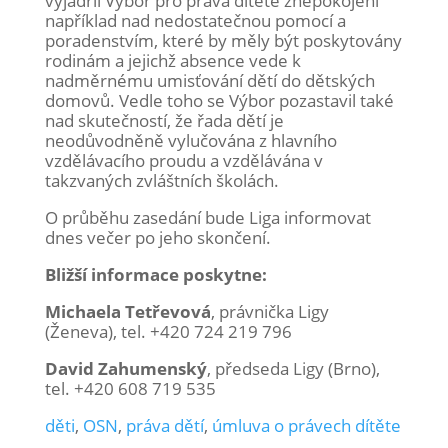
vyjádřil Výbor pro práva dítěte znepokojení
například nad nedostatečnou pomocí a
poradenstvím, které by měly být poskytovány
rodinám a jejichž absence vede k
nadměrnému umisťování dětí do dětských
domovů. Vedle toho se Výbor pozastavil také
nad skutečností, že řada dětí je
neodůvodněně vylučována z hlavního
vzdělávacího proudu a vzdělávána v
takzvaných zvláštních školách.
O průběhu zasedání bude Liga informovat
dnes večer po jeho skončení.
Bližší informace poskytne:
Michaela Tetřevová
, právnička Ligy
(Ženeva), tel. +420 724 219 796
David Zahumenský
, předseda Ligy (Brno),
tel. +420 608 719 535
děti
,
OSN
,
práva dětí
,
úmluva o právech dítěte