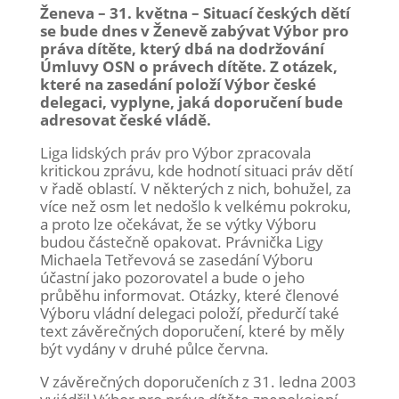
Ženeva – 31. května – Situací českých dětí
se bude dnes v Ženevě zabývat Výbor pro
práva dítěte, který dbá na dodržování
Úmluvy OSN o právech dítěte. Z otázek,
které na zasedání položí Výbor české
delegaci, vyplyne, jaká doporučení bude
adresovat české vládě.
Liga lidských práv pro Výbor zpracovala
kritickou zprávu, kde hodnotí situaci práv dětí
v řadě oblastí. V některých z nich, bohužel, za
více než osm let nedošlo k velkému pokroku,
a proto lze očekávat, že se výtky Výboru
budou částečně opakovat. Právnička Ligy
Michaela Tetřevová se zasedání Výboru
účastní jako pozorovatel a bude o jeho
průběhu informovat. Otázky, které členové
Výboru vládní delegaci položí, předurčí také
text závěrečných doporučení, které by měly
být vydány v druhé půlce června.
V závěrečných doporučeních z 31. ledna 2003