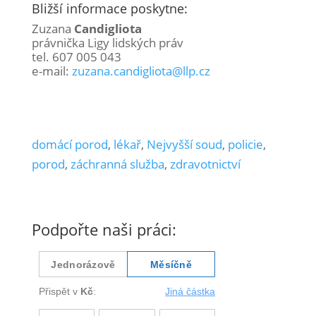
Bližší informace poskytne:
Zuzana
Candigliota
právnička Ligy lidských práv
tel. 607 005 043
e-mail:
zuzana.candigliota@llp.cz
domácí porod
,
lékař
,
Nejvyšší soud
,
policie
,
porod
,
záchranná služba
,
zdravotnictví
Podpořte naši práci: