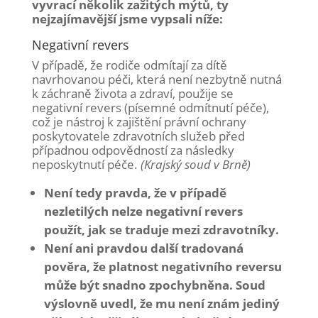
vyvrací několik zažitých mýtů, ty
nejzajímavější jsme vypsali níže:
Negativní revers
V případě, že rodiče odmítají za dítě
navrhovanou péči, která není nezbytně nutná
k záchraně života a zdraví, použije se
negativní revers (písemné odmítnutí péče),
což je nástroj k zajištění právní ochrany
poskytovatele zdravotních služeb před
případnou odpovědností za následky
neposkytnutí péče.
(Krajský soud v Brně)
Není tedy pravda, že v případě
nezletilých nelze negativní revers
použít, jak se traduje mezi zdravotníky.
Není ani pravdou další tradovaná
pověra, že platnost negativního reversu
může být snadno zpochybněna. Soud
výslovně uvedl, že mu není znám jediný