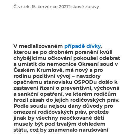
Čtvrtek, 15. července 2021
Tiskové zprávy
V medializovaném
případě dívky
,
kterou se po drobném poranění kvůli
chybějícímu očkování pokoušel odebrat
a umístit do nemocnice Okresní soud v
Českém Krumlově, má nový a pro
rodinu pozitivní vývoj – navzdory
opačnému stanovisku OSPODu došlo k
zastavení řízení o preventivní, výchovná
a sankční opatření, ve kterém rodičům
hrozil zásah do jejich rodičovských práv.
Podle soudu nejsou dány důvody pro
omezení rodičovských práv, protože
jinak by všechny neočkované děti
musely být pod trvalým dohledem
státu, což by znamenalo narušování