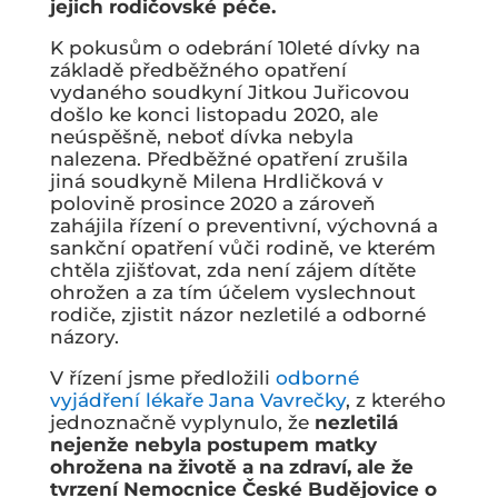
jejich rodičovské péče.
K pokusům o odebrání 10leté dívky na
základě předběžného opatření
vydaného soudkyní Jitkou Juřicovou
došlo ke konci listopadu 2020, ale
neúspěšně, neboť dívka nebyla
nalezena. Předběžné opatření zrušila
jiná soudkyně Milena Hrdličková v
polovině prosince 2020 a zároveň
zahájila řízení o preventivní, výchovná a
sankční opatření vůči rodině, ve kterém
chtěla zjišťovat, zda není zájem dítěte
ohrožen a za tím účelem vyslechnout
rodiče, zjistit názor nezletilé a odborné
názory.
V řízení jsme předložili
odborné
vyjádření lékaře Jana Vavrečky
, z kterého
jednoznačně vyplynulo, že
nezletilá
nejenže nebyla postupem matky
ohrožena na životě a na zdraví, ale že
tvrzení Nemocnice České Budějovice o