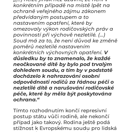
konkrétním případě na místě lpět na
ochraně veřejného zájmu zákonem
předvídaným postupem a to
nastavením opatření, které by
omezovaly výkon rodičovských práv a
povinností při výchově nezletilé. (…)
Soud má za to, že není důvod ke změně
poměrů nezletilé nastavením
konkrétních výchovných opatření.
V
důsledku by to znamenalo, že každé
neočkované dítě by bylo pod trvalým
dohledem soudu, a tím by v podstatě
docházelo k nahrazování osobní
odpovědnosti rodičů za řádnou péči o
nezletilé dítě a narušování rodičovské
péče, které by měla být poskytována
ochrana.“
Tímto rozhodnutím končí represivní
postup státu vůči rodině, ale nekončí
případ jako takový. Rodina ještě podá
stížnost k Evropskému soudu pro lidská