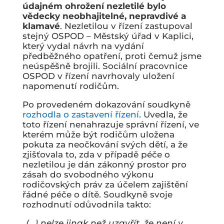
údajném ohrožení nezletilé bylo
vědecky neobhajitelné, nepravdivé a
klamavé
. Nezletilou v řízení zastupoval
stejný OSPOD – Městský úřad v Kaplici,
který vydal návrh na vydání
předběžného opatření, proti čemuž jsme
neúspěšně brojili. Sociální pracovnice
OSPOD v řízení navrhovaly uložení
napomenutí rodičům.
Po provedeném dokazování soudkyně
rozhodla o zastavení řízení
. Uvedla, že
toto řízení nenahrazuje správní řízení, ve
kterém může být rodičům uložena
pokuta za neočkování svých dětí, a že
zjišťovala to, zda v případě péče o
nezletilou je dán zákonný prostor pro
zásah do svobodného výkonu
rodičovských práv za účelem zajištění
řádné péče o dítě. Soudkyně svoje
rozhodnutí odůvodnila takto:
„(…) nelze jinak než uzavřít, že není v