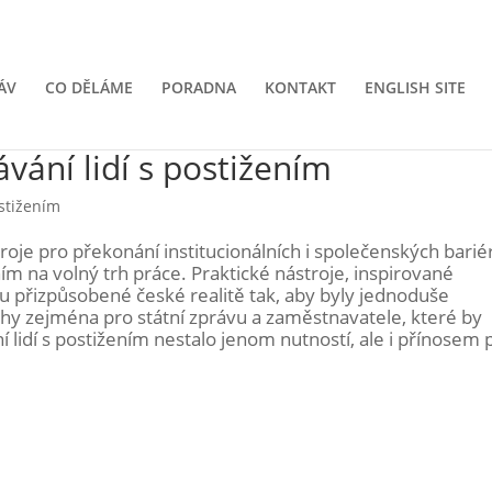
ÁV
CO DĚLÁME
PORADNA
KONTAKT
ENGLISH SITE
ávání lidí s postižením
ostižením
roje pro překonání institucionálních i společenských barié
ním na volný trh práce. Praktické nástroje, inspirované
u přizpůsobené české realitě tak, aby byly jednoduše
hy zejména pro státní zprávu a zaměstnavatele, které by
 lidí s postižením nestalo jenom nutností, ale i přínosem 