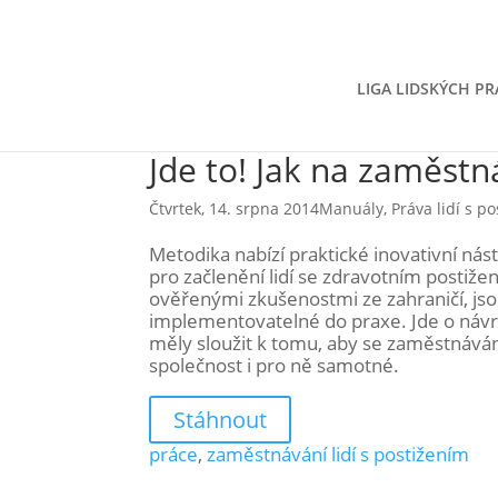
LIGA LIDSKÝCH PR
Jde to! Jak na zaměstn
Čtvrtek, 14. srpna 2014
Manuály
,
Práva lidí s p
Metodika nabízí praktické inovativní nást
pro začlenění lidí se zdravotním postiže
ověřenými zkušenostmi ze zahraničí, jso
implementovatelné do praxe. Jde o návr
měly sloužit k tomu, aby se zaměstnávání
společnost i pro ně samotné.
Stáhnout
práce
,
zaměstnávání lidí s postižením