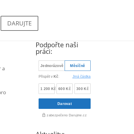
DARUJTE
Podpořte naši
práci:
r a
pro