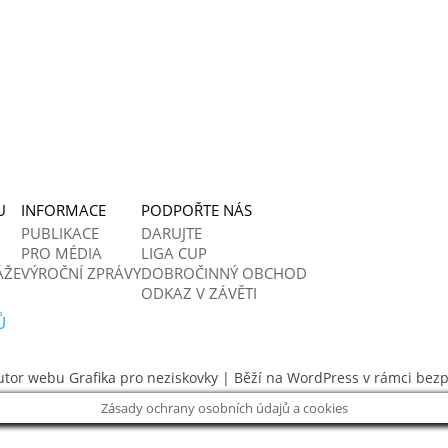
U
INFORMACE
PODPOŘTE NÁS
PUBLIKACE
DARUJTE
PRO MÉDIA
LIGA CUP
ÁŽE
VÝROČNÍ ZPRÁVY
DOBROČINNÝ OBCHOD
ODKAZ V ZÁVĚTI
Ů
utor webu
Grafika pro neziskovky
| Běží na WordPress v rámci bez
Zásady ochrany osobních údajů a cookies