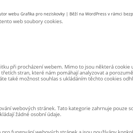
utor webu
Grafika pro neziskovky
| Běží na WordPress v rámci bez
á tento web soubory cookies.
itku při procházení webem. Mimo to jsou některá cookie 
 třetích stran, které nám pomáhají analyzovat a porozumě
e také možnost souhlas s ukládáním těchto cookies odhlás
vání webových stránek. Tato kategorie zahrnuje pouze soub
ládají žádné osobní údaje.
é pro fungování webových stránek a jsou používány konkr