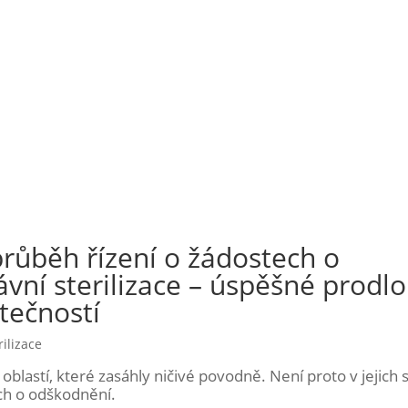
růběh řízení o žádostech o
vní sterilizace – úspěšné prodl
tečností
ilizace
oblastí, které zasáhly ničivé povodně. Není proto v jejich si
ech o odškodnění.