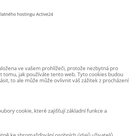
platného hostingu
Active24
uložena ve vašem prohlížeči, protože
nezbytná pro
t tomu, jak používáte tento web. Tyto cookies budou
it, to ale může může ovlivnit váš zážitek z procházení
ory cookie, které zajišťují základní funkce a
étně ke shromažďování osobních údajů uživatelů