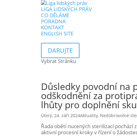
LIGA LIDSKÝCH PRÁV
CO DĚLÁME
PORADNA
KONTAKT
ENGLISH SITE
DARUJTE
Vybrat Stránku
Důsledky povodní na p
odškodnění za protiprá
lhůty pro doplnění sku
Úterý, 24. září 2024
Aktuality
,
Nedobrovolné ster
Řada obětí nucených sterilizací pochází z 
aktivní procesní kroky v řízení o žádost