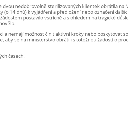
ce dvou nedobrovolně sterilizovaných klientek obrátila na 
ty (o 14 dnů) k vyjádření a předložení nebo označení další
 žádostem postavilo vstřícně a s ohledem na tragické důsl
yhovělo.
ci a nemají možnost činit aktivní kroky nebo poskytovat s
, aby se na ministerstvo obrátili s totožnou žádostí o pro
ých časech!