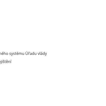
asného systému Úřadu vlády
jištění