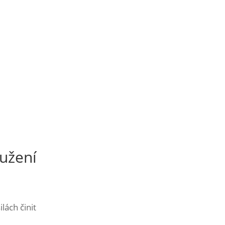
oužení
lách činit