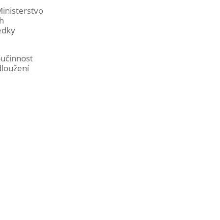
Ministerstvo
ch
edky
oučinnost
dloužení