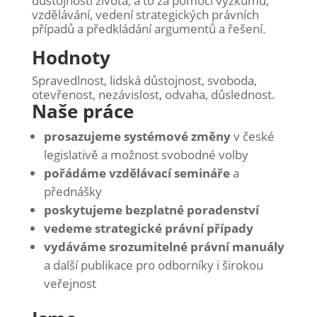
důstojnosti života, a to za pomoci výzkumu,
vzdělávání, vedení strategických právních
případů a předkládání argumentů a řešení.
Hodnoty
Spravedlnost, lidská důstojnost, svoboda,
otevřenost, nezávislost, odvaha, důslednost.
Naše práce
prosazujeme
systémové změny
v české
legislativě a možnost svobodné volby
pořádáme vzdělávací
semináře
a
přednášky
poskytujeme bezplatné poradenství
vedeme strategické právní případy
vydáváme srozumitelné právní manuály
a další publikace pro odborníky i širokou
veřejnost