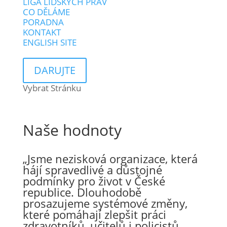
LIGA LIDSKÝCH PRÁV
CO DĚLÁME
PORADNA
KONTAKT
ENGLISH SITE
DARUJTE
Vybrat Stránku
Naše hodnoty
„Jsme nezisková organizace, která
hájí spravedlivé a důstojné
podmínky pro život v České
republice. Dlouhodobě
prosazujeme systémové změny,
které pomáhají zlepšit práci
zdravotníků, učitelů i policistů.