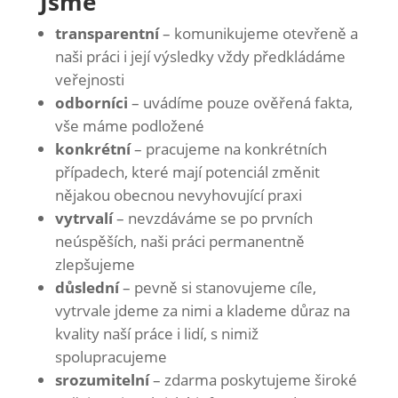
Jsme
transparentní
– komunikujeme otevřeně a
naši práci i její výsledky vždy předkládáme
veřejnosti
odborníci
– uvádíme pouze ověřená fakta,
vše máme podložené
konkrétní
– pracujeme na konkrétních
případech, které mají potenciál změnit
nějakou obecnou nevyhovující praxi
vytrvalí
– nevzdáváme se po prvních
neúspěších, naši práci permanentně
zlepšujeme
důslední
– pevně si stanovujeme cíle,
vytrvale jdeme za nimi a klademe důraz na
kvality naší práce i lidí, s nimiž
spolupracujeme
srozumitelní
– zdarma poskytujeme široké