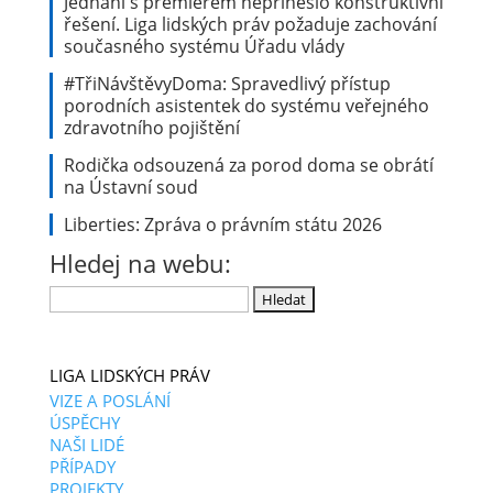
Jednání s premiérem nepřineslo konstruktivní
řešení. Liga lidských práv požaduje zachování
současného systému Úřadu vlády
#TřiNávštěvyDoma: Spravedlivý přístup
porodních asistentek do systému veřejného
zdravotního pojištění
Rodička odsouzená za porod doma se obrátí
na Ústavní soud
Liberties: Zpráva o právním státu 2026
Hledej na webu:
Vyhledávání
LIGA LIDSKÝCH PRÁV
VIZE A POSLÁNÍ
ÚSPĚCHY
NAŠI LIDÉ
PŘÍPADY
PROJEKTY