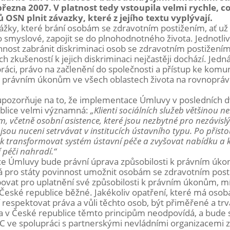
ezna 2007. V platnost tedy vstoupila velmi rychle, co
ů OSN plnit závazky, které z jejího textu vyplývají.
kážky, které brání osobám se zdravotním postižením, ať už
o smyslové, zapojit se do plnohodnotného života. Jednotli
nost zabránit diskriminaci osob se zdravotním postižení
 zkušeností k jejich diskriminaci nejčastěji dochází. Jedn
práci, právo na začlenění do společnosti a přístup ke komu
 k právním úkonům ve všech oblastech života na rovnopr
upozorňuje na to, že implementace Úmluvy v posledních 
blice velmi významná:
„Klienti sociálních služeb většinou n
, včetně osobní asistence, které jsou nezbytné pro nezávisl
 jsou nuceni setrvávat v institucích ústavního typu. Po přist
k transformovat systém ústavní péče a zvyšovat nabídku a k
 péči nahradí.“
 Úmluvy bude právní úprava způsobilosti k právním úk
á pro státy povinnost umožnit osobám se zdravotním pos
bovat pro uplatnění své způsobilosti k právním úkonům, mí
v České republice běžné. Jakékoliv opatření, které má oso
espektovat práva a vůli těchto osob, být přiměřené a trv
 v České republice těmto principům neodpovídá, a bude 
 ve spolupráci s partnerskými nevládními organizacemi z