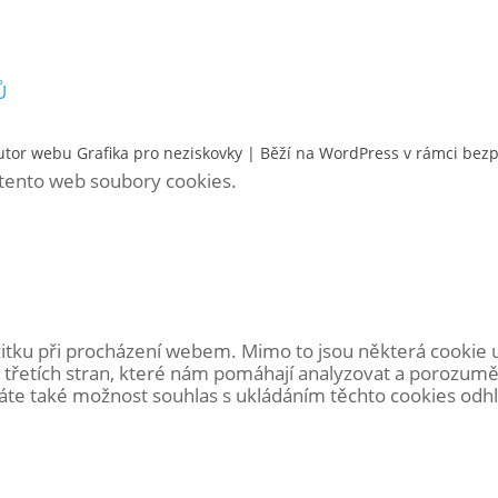
Ů
utor webu
Grafika pro neziskovky
| Běží na WordPress v rámci bez
á tento web soubory cookies.
itku při procházení webem. Mimo to jsou některá cookie 
 třetích stran, které nám pomáhají analyzovat a porozumě
e také možnost souhlas s ukládáním těchto cookies odhlás