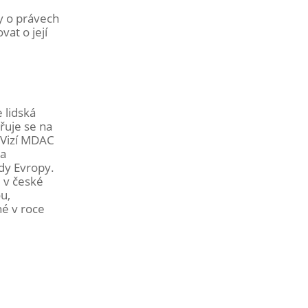
y o právech
at o její
 lidská
řuje se na
. Vizí MDAC
 a
dy Evropy.
e v české
u,
né v roce