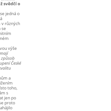
ž svědčí o
 se jedná o
vá
m v různých
á se
nitním
ávném
dvou výše
emají
ý způsob
oupení České
valitu
onům a
tižením
sto toho,
bám s
at jen po
se proto
ahájilo