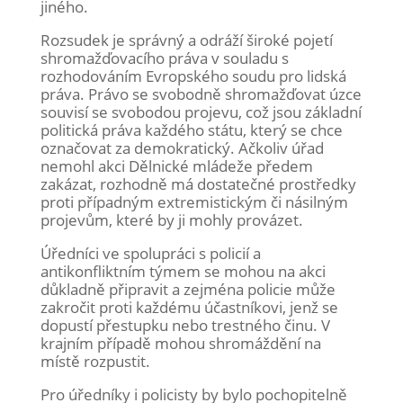
jiného.
Rozsudek je správný a odráží široké pojetí
shromažďovacího práva v souladu s
rozhodováním Evropského soudu pro lidská
práva. Právo se svobodně shromažďovat úzce
souvisí se svobodou projevu, což jsou základní
politická práva každého státu, který se chce
označovat za demokratický. Ačkoliv úřad
nemohl akci Dělnické mládeže předem
zakázat, rozhodně má dostatečné prostředky
proti případným extremistickým či násilným
projevům, které by ji mohly provázet.
Úředníci ve spolupráci s policií a
antikonfliktním týmem se mohou na akci
důkladně připravit a zejména policie může
zakročit proti každému účastníkovi, jenž se
dopustí přestupku nebo trestného činu. V
krajním případě mohou shromáždění na
místě rozpustit.
Pro úředníky i policisty by bylo pochopitelně