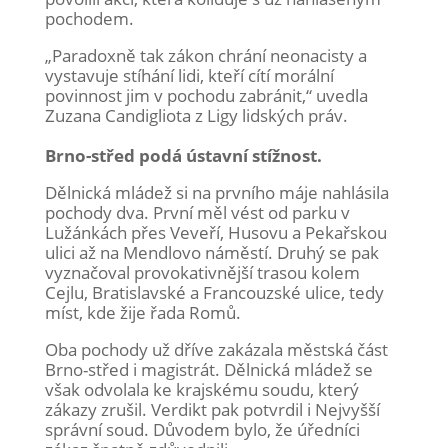
pochodem.
„Paradoxně tak zákon chrání neonacisty a
vystavuje stíhání lidi, kteří cítí morální
povinnost jim v pochodu zabránit,“ uvedla
Zuzana Candigliota z Ligy lidských práv.
Brno-střed podá ústavní stížnost.
Dělnická mládež si na prvního máje nahlásila
pochody dva. První měl vést od parku v
Lužánkách přes Veveří, Husovu a Pekařskou
ulici až na Mendlovo náměstí. Druhý se pak
vyznačoval provokativnější trasou kolem
Cejlu, Bratislavské a Francouzské ulice, tedy
míst, kde žije řada Romů.
Oba pochody už dříve zakázala městská část
Brno-střed i magistrát. Dělnická mládež se
však odvolala ke krajskému soudu, který
zákazy zrušil. Verdikt pak potvrdil i Nejvyšší
správní soud. Důvodem bylo, že úředníci