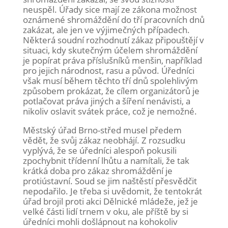
neuspěl. Úřady sice mají ze zákona možnost
oznámené shromáždění do tří pracovních dnů
zakázat, ale jen ve výjimečných případech.
Některá soudní rozhodnutí zákaz připouštějí v
situaci, kdy skutečným účelem shromáždění
je popírat práva příslušníků menšin, například
pro jejich národnost, rasu a původ. Úředníci
však musí během těchto tří dnů spolehlivým
způsobem prokázat, že cílem organizátorů je
potlačovat práva jiných a šíření nenávisti, a
nikoliv oslavit svátek práce, což je nemožné.
Městský úřad Brno-střed musel předem
vědět, že svůj zákaz neobhájí. Z rozsudku
vyplývá, že se úředníci alespoň pokusili
zpochybnit třídenní lhůtu a namítali, že tak
krátká doba pro zákaz shromáždění je
protiústavní. Soud se jim naštěstí přesvědčit
nepodařilo. Je třeba si uvědomit, že tentokrát
úřad brojil proti akci Dělnické mládeže, jež je
velké části lidí trnem v oku, ale příště by si
úředníci mohli došlápnout na kohokoliv