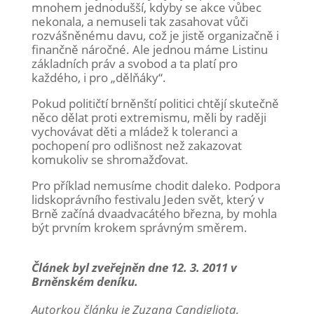
mnohem jednodušší, kdyby se akce vůbec
nekonala, a nemuseli tak zasahovat vůči
rozvášněnému davu, což je jistě organizačně i
finančně náročné. Ale jednou máme Listinu
základních práv a svobod a ta platí pro
každého, i pro „dělňáky“.
Pokud političtí brněnští politici chtějí skutečně
něco dělat proti extremismu, měli by raději
vychovávat děti a mládež k toleranci a
pochopení pro odlišnost než zakazovat
komukoliv se shromažďovat.
Pro příklad nemusíme chodit daleko. Podpora
lidskoprávního festivalu Jeden svět, který v
Brně začíná dvaadvacátého března, by mohla
být prvním krokem správným směrem.
Článek byl zveřejněn dne 12. 3. 2011 v
Brněnském deníku.
Autorkou článku je Zuzana Candigliota,