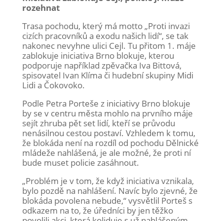
rozehnat
Trasa pochodu, který má motto „Proti invazi
cizích pracovníků a exodu našich lidí“, se tak
nakonec nevyhne ulici Cejl. Tu přitom 1. máje
zablokuje iniciativa Brno blokuje, kterou
podporuje například zpěvačka Iva Bittová,
spisovatel Ivan Klíma či hudební skupiny Midi
Lidi a Čokovoko.
Podle Petra Porteše z iniciativy Brno blokuje
by se v centru města mohlo na prvního máje
sejít zhruba pět set lidí, kteří se průvodu
nenásilnou cestou postaví. Vzhledem k tomu,
že blokáda není na rozdíl od pochodu Dělnické
mládeže nahlášená, je ale možné, že proti ní
bude muset policie zasáhnout.
„Problém je v tom, že když iniciativa vznikala,
bylo pozdě na nahlášení. Navíc bylo zjevné, že
blokáda povolena nebude,“ vysvětlil Porteš s
odkazem na to, že úředníci by jen těžko
povolili akci, která koliduje s už nahlášeným