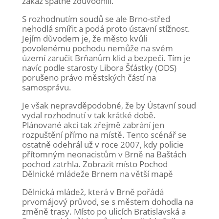
zákaz špatně zdůvodnili.
S rozhodnutím soudů se ale Brno-střed
nehodlá smířit a podá proto ústavní stížnost.
Jejím důvodem je, že město kvůli
povolenému pochodu nemůže na svém
území zaručit Brňanům klid a bezpečí. Tím je
navíc podle starosty Libora Šťástky (ODS)
porušeno právo městských částí na
samosprávu.
Je však nepravděpodobné, že by Ústavní soud
vydal rozhodnutí v tak krátké době.
Plánované akci tak zřejmě zabrání jen
rozpuštění přímo na místě. Tento scénář se
ostatně odehrál už v roce 2007, kdy policie
přítomným neonacistům v Brně na Baštách
pochod zatrhla. Zobrazit místo Pochod
Dělnické mládeže Brnem na větší mapě
Dělnická mládež, která v Brně pořádá
prvomájový průvod, se s městem dohodla na
změně trasy. Místo po ulicích Bratislavská a