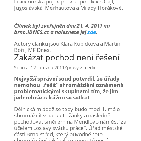
Francouzská půjde průvod po ulicích Cejl,
Jugoslávská, Merhautova a Milady Horákové.
Článek byl zveřejněn dne 21. 4. 2011 na
brno.IDNES.cz a naleznete jej
zde
.
Autory článku jsou Klára Kubíčková a Martin
Bořil, MF Dnes.
Zakázat pochod není řešení
Sobota, 12. března 2011
Zprávy z médií
Nejvyšší správní soud potvrdil, že úřady
nemohou „řešit“ shromáždění oznámená
problematickými skupinami tím, že jim
jednoduše zakážou se setkat.
Dělnická mládež se tedy bude moci 1. máje
shromáždit v parku Lužánky a následně
pochodovat směrem na Mendlovo náměstí za
účelem „oslavy svátku práce“. Úřad městské
části Brno-střed, který původně toto
shromáždění zakázal, se svou stížností