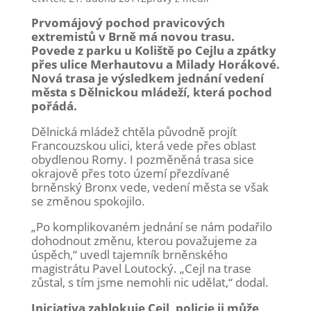
Prvomájový pochod pravicových
extremistů v Brně má novou trasu.
Povede z parku u Koliště po Cejlu a zpátky
přes ulice Merhautovu a Milady Horákové.
Nová trasa je výsledkem jednání vedení
města s Dělnickou mládeží, která pochod
pořádá.
Dělnická mládež chtěla původně projít
Francouzskou ulici, která vede přes oblast
obydlenou Romy. I pozměněná trasa sice
okrajově přes toto území přezdívané
brněnský Bronx vede, vedení města se však
se změnou spokojilo.
„Po komplikovaném jednání se nám podařilo
dohodnout změnu, kterou považujeme za
úspěch,“ uvedl tajemník brněnského
magistrátu Pavel Loutocký. „Cejl na trase
zůstal, s tím jsme nemohli nic udělat,“ dodal.
Iniciativa zablokuje Cejl, policie ji může