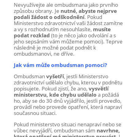
Nevyužívejte ale ombudsmana jako prvního
způsobu obrany. Je
nutné, abyste nejprve
podali žádost o odškodnění
. Pokud
Ministerstvo zdravotnictví vaši žádost zamítne
a vy s rozhodnutím nesouhlasíte,
musíte
podat rozklad
(to je něco jako odvolání a s
jeho sepsáním vám můžeme pomoci). Teprve
následně je možné podat podnět k
ombudsmanovi, ne dříve.
Jak vám může ombudsman pomoci?
Ombudsman
vyšetří
, jestli Ministerstvo
zdravotnictví udělalo chybu, kterou v podnětu
popisujete. Pokud zjistí, že ano,
vysvětlí
ministerstvu, kde chybu udělalo
a požádá
ho, aby se do 30 dnů vyjádřilo, jestli provedlo,
provádí nebo provede opatření, která napraví
současnou situaci.
Pokud ministerstvo situaci nenapraví nebo se
vůbec nevyjádří, ombudsman sám
navrhne,
která opatření má ministerstvo provést
. I