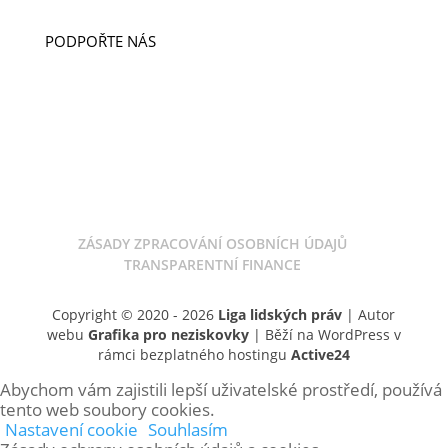
PODPOŘTE NÁS
DARUJTE
LIGA CUP
DOBROČINNÝ OBCHOD
ODKAZ V ZÁVĚTI
ZÁSADY ZPRACOVÁNÍ OSOBNÍCH ÚDAJŮ
TRANSPARENTNÍ FINANCE
Copyright © 2020 - 2026
Liga lidských práv
| Autor
webu
Grafika pro neziskovky
| Běží na WordPress v
rámci bezplatného hostingu
Active24
Abychom vám zajistili lepší uživatelské prostředí, používá
tento web soubory cookies.
Nastavení cookie
Souhlasím