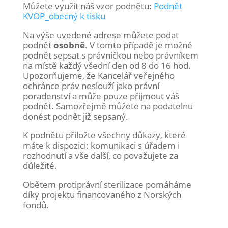
Můžete využít náš vzor podnětu:
Podnět
KVOP_obecný k tisku
Na výše uvedené adrese můžete podat
podnět
osobně
. V tomto případě je možné
podnět sepsat s právničkou nebo právníkem
na místě každý všední den od 8 do 16 hod.
Upozorňujeme, že Kancelář veřejného
ochránce práv neslouží jako právní
poradenství a může pouze přijmout váš
podnět. Samozřejmě můžete na podatelnu
donést podnět již sepsaný.
K podnětu přiložte všechny důkazy, které
máte k dispozici: komunikaci s úřadem i
rozhodnutí a vše další, co považujete za
důležité.
Obětem protiprávní sterilizace pomáháme
díky projektu financovaného z Norských
fondů.