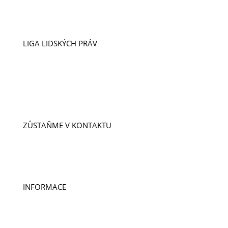
LIGA LIDSKÝCH PRÁV
VIZE A POSLÁNÍ
ÚSPĚCHY
NAŠI LIDÉ
PŘÍPADY
PROJEKTY
ZŮSTAŇME V KONTAKTU
ODEBÍREJTE NOVINKY
KONTAKTY
DOBROVOLNICTVÍ A STÁŽE
INFORMACE
PUBLIKACE
PRO MÉDIA
VÝROČNÍ ZPRÁVY