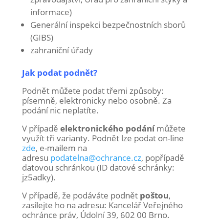
informace)
Generální inspekci bezpečnostních sborů
(GIBS)
zahraniční úřady
Jak podat podnět?
Podnět můžete podat třemi způsoby:
písemně, elektronicky nebo osobně. Za
podání nic neplatíte.
V případě
elektronického podání
můžete
využít tři varianty. Podnět lze podat on-line
zde
, e-mailem na
adresu
podatelna@ochrance.cz
, popřípadě
datovou schránkou (ID datové schránky:
jz5adky).
V případě, že podáváte podnět
poštou
,
zasílejte ho na adresu: Kancelář Veřejného
ochránce práv, Údolní 39, 602 00 Brno.