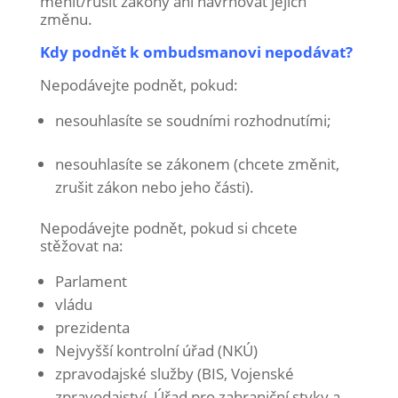
měnit/rušit zákony ani navrhovat jejich
změnu.
Kdy podnět k ombudsmanovi nepodávat?
Nepodávejte podnět, pokud:
nesouhlasíte se soudními rozhodnutími;
nesouhlasíte se zákonem (chcete změnit,
zrušit zákon nebo jeho části).
Nepodávejte podnět, pokud si chcete
stěžovat na:
Parlament
vládu
prezidenta
Nejvyšší kontrolní úřad (NKÚ)
zpravodajské služby (BIS, Vojenské
zpravodajství, Úřad pro zahraniční styky a