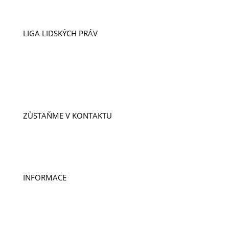
LIGA LIDSKÝCH PRÁV
VIZE A POSLÁNÍ
ÚSPĚCHY
NAŠI LIDÉ
PŘÍPADY
PROJEKTY
ZŮSTAŇME V KONTAKTU
ODEBÍREJTE NOVINKY
KONTAKTY
DOBROVOLNICTVÍ A STÁŽE
INFORMACE
PUBLIKACE
PRO MÉDIA
VÝROČNÍ ZPRÁVY