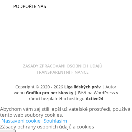
PODPOŘTE NÁS
DARUJTE
LIGA CUP
DOBROČINNÝ OBCHOD
ODKAZ V ZÁVĚTI
ZÁSADY ZPRACOVÁNÍ OSOBNÍCH ÚDAJŮ
TRANSPARENTNÍ FINANCE
Copyright © 2020 - 2026
Liga lidských práv
| Autor
webu
Grafika pro neziskovky
| Běží na WordPress v
rámci bezplatného hostingu
Active24
Abychom vám zajistili lepší uživatelské prostředí, používá
tento web soubory cookies.
Nastavení cookie
Souhlasím
Zásady ochrany osobních údajů a cookies