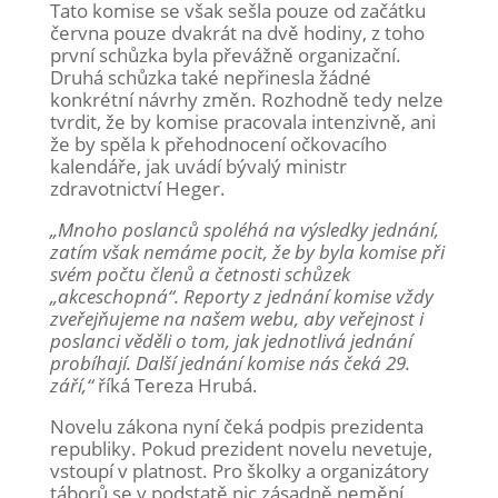
Tato komise se však sešla pouze od začátku
června pouze dvakrát na dvě hodiny, z toho
první schůzka byla převážně organizační.
Druhá schůzka také nepřinesla žádné
konkrétní návrhy změn. Rozhodně tedy nelze
tvrdit, že by komise pracovala intenzivně, ani
že by spěla k přehodnocení očkovacího
kalendáře, jak uvádí bývalý ministr
zdravotnictví Heger.
„Mnoho poslanců spoléhá na výsledky jednání,
zatím však nemáme pocit, že by byla komise při
svém počtu členů a četnosti schůzek
„akceschopná“. Reporty z jednání komise vždy
zveřejňujeme na našem webu, aby veřejnost i
poslanci věděli o tom, jak jednotlivá jednání
probíhají. Další jednání komise nás čeká 29.
září,“
říká Tereza Hrubá.
Novelu zákona nyní čeká podpis prezidenta
republiky. Pokud prezident novelu nevetuje,
vstoupí v platnost. Pro školky a organizátory
táborů se v podstatě nic zásadně nemění,