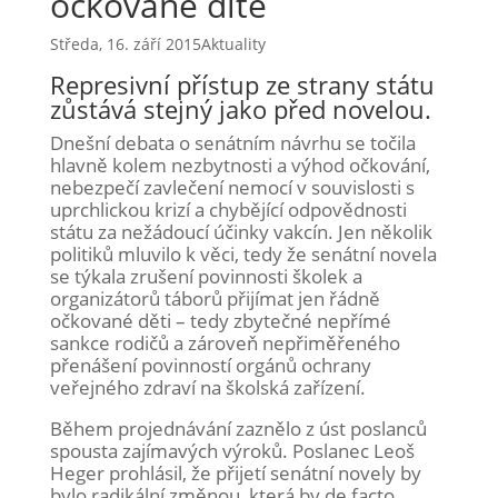
očkované dítě
Středa, 16. září 2015
Aktuality
Represivní přístup ze strany státu
zůstává stejný jako před novelou.
Dnešní debata o senátním návrhu se točila
hlavně kolem nezbytnosti a výhod očkování,
nebezpečí zavlečení nemocí v souvislosti s
uprchlickou krizí a chybějící odpovědnosti
státu za nežádoucí účinky vakcín. Jen několik
politiků mluvilo k věci, tedy že senátní novela
se týkala zrušení povinnosti školek a
organizátorů táborů přijímat jen řádně
očkované děti – tedy zbytečné nepřímé
sankce rodičů a zároveň nepřiměřeného
přenášení povinností orgánů ochrany
veřejného zdraví na školská zařízení.
Během projednávání zaznělo z úst poslanců
spousta zajímavých výroků. Poslanec Leoš
Heger prohlásil, že přijetí senátní novely by
bylo radikální změnou, která by de facto