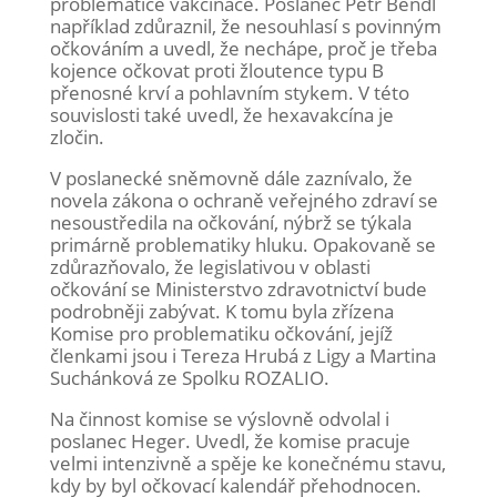
problematice vakcinace. Poslanec Petr Bendl
například zdůraznil, že nesouhlasí s povinným
očkováním a uvedl, že nechápe, proč je třeba
kojence očkovat proti žloutence typu B
přenosné krví a pohlavním stykem. V této
souvislosti také uvedl, že hexavakcína je
zločin.
V poslanecké sněmovně dále zaznívalo, že
novela zákona o ochraně veřejného zdraví se
nesoustředila na očkování, nýbrž se týkala
primárně problematiky hluku. Opakovaně se
zdůrazňovalo, že legislativou v oblasti
očkování se Ministerstvo zdravotnictví bude
podrobněji zabývat. K tomu byla zřízena
Komise pro problematiku očkování, jejíž
členkami jsou i Tereza Hrubá z Ligy a Martina
Suchánková ze Spolku ROZALIO.
Na činnost komise se výslovně odvolal i
poslanec Heger. Uvedl, že komise pracuje
velmi intenzivně a spěje ke konečnému stavu,
kdy by byl očkovací kalendář přehodnocen.