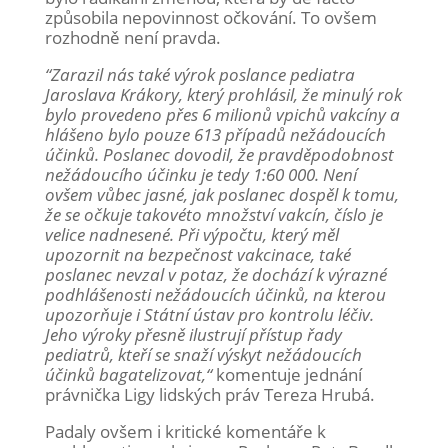
způsobila nepovinnost očkování. To ovšem
rozhodně není pravda.
“Zarazil nás také výrok poslance pediatra
Jaroslava Krákory, který prohlásil, že minulý rok
bylo provedeno přes 6 milionů vpichů vakcíny a
hlášeno bylo pouze 613 případů nežádoucích
účinků. Poslanec dovodil, že pravděpodobnost
nežádoucího účinku je tedy 1:60 000. Není
ovšem vůbec jasné, jak poslanec dospěl k tomu,
že se očkuje takovéto množství vakcín, číslo je
velice nadnesené. Při výpočtu, který měl
upozornit na bezpečnost vakcinace, také
poslanec nevzal v potaz, že dochází k výrazné
podhlášenosti nežádoucích účinků, na kterou
upozorňuje i Státní ústav pro kontrolu léčiv.
Jeho výroky přesně ilustrují přístup řady
pediatrů, kteří se snaží výskyt nežádoucích
účinků bagatelizovat,“
komentuje jednání
právnička Ligy lidských práv Tereza Hrubá.
Padaly ovšem i kritické komentáře k