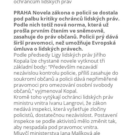
ochráncům lidských práv
PRAHA Novela zákona o policii se dostala
pod palbu kritiky ochránců lidských práv.
Podle nich totiž nová norma, která už
prošla prvním čtením ve sněmovně,
zasahuje do práv občanů. Policii prý dává
širší pravomoci, než umožňuje Evropská
úmluva o lidských právech.
Podle předsedy Ligy lidských práv Jiřího
Kopala lze chystané novele vytknout tři
základní body: “Především nezavádí
nezávislou kontrolu policie, příliš zasahuje do
soukromí občanů a policii dává nepřiměřené
pravomoci pro omezování osobní svobody
občanů,” vyjmenoval Kopal.
Kromě toho vytýkají ochránci lidských práv
ministru vnitra Ivanu Langrovi, že zákon
nedává inspekci, která vyšetřuje zločiny
policistů, dostatečnou nezávislost. Postavení
inspekce se podle aktivistů mělo změnit tak,
aby nespadala pod pravomoc vnitra.
Mluvčí ministerstva Jana Malíková ale