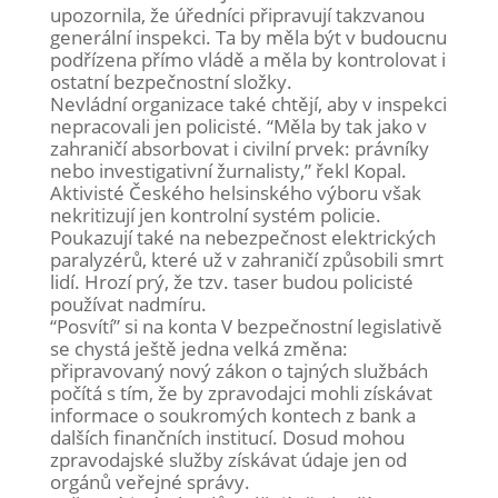
upozornila, že úředníci připravují takzvanou
generální inspekci. Ta by měla být v budoucnu
podřízena přímo vládě a měla by kontrolovat i
ostatní bezpečnostní složky.
Nevládní organizace také chtějí, aby v inspekci
nepracovali jen policisté. “Měla by tak jako v
zahraničí absorbovat i civilní prvek: právníky
nebo investigativní žurnalisty,” řekl Kopal.
Aktivisté Českého helsinského výboru však
nekritizují jen kontrolní systém policie.
Poukazují také na nebezpečnost elektrických
paralyzérů, které už v zahraničí způsobili smrt
lidí. Hrozí prý, že tzv. taser budou policisté
používat nadmíru.
“Posvítí” si na konta V bezpečnostní legislativě
se chystá ještě jedna velká změna:
připravovaný nový zákon o tajných službách
počítá s tím, že by zpravodajci mohli získávat
informace o soukromých kontech z bank a
dalších finančních institucí. Dosud mohou
zpravodajské služby získávat údaje jen od
orgánů veřejné správy.