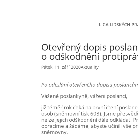
LIGA LIDSKÝCH PR
Otevřený dopis posla
o odškodnění protiprá
Pátek, 11. září 2020
Aktuality
Po odeslání otevřeného dopisu poslancům j
Vážené poslankyně, vážení poslanci,
již téměř rok čeká na první čtení posla
osob (sněmovní tisk 603). Jsme přesvědče
nelze jejich odškodnění dále odkládat. P
obracíme a žádáme, abyste učinili vše p
sněmovny.