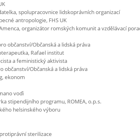
 UK
datelka, spolupracovnice lidskoprávních organizací
becné antropologie, FHS UK
Amenca, organizátor romských komunit a vzdělávací por
pro občanství/Občanská a lidská práva
terapeutka, Rafael institut
ista a feministický aktivista
ro občanství/Občanská a lidská práva
og, ekonom
mano voďi
ka stipendijního programu, ROMEA, o.p.s.
ského helsinského výboru
protiprávní sterilizace