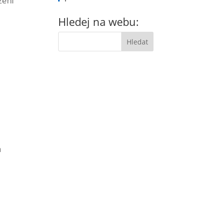
zení
Hledej na webu:
a