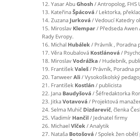
Yasar Abu
Ghosh
/ Antropolog, FHS
Kateřina
Špácová
/ Lektorka, překla
Zuzana
Jurková
/ Vedoucí Katedry o
Miroslav
Klempar
/ Předseda Awen 
Rady Evropy.
Michal
Hubálek
/ Právník , Poradna 
Věra Roubalová
Kostlánová
/ Psycho
Miroslav
Vodrážka
/ Hudebník, public
František
Valeš
/ Právník, Poradna p
Tanweer
Ali
/ Vysokoškolský pedag
František
Kostlán
/ publicista
Jana
Baudyšová
/ Šéfredaktorka Ro
Jitka
Votavová
/ Projektová manažer
Selma Muhič
Dizdarevič
, členka Če
Vladimír
Hančil
/ Jednatel firmy
Michael
Vlček
/ Analytik
Nataša
Botošová
/ Spolek žen obětí 