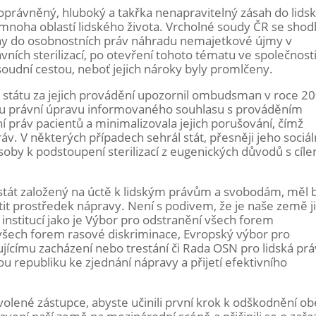
oprávněný, hluboký a takřka nenapravitelný zásah do lids
mnoha oblastí lidského života. Vrcholné soudy ČR se shod
sahy do osobnostních práv náhradu nemajetkové újmy v
ních sterilizací, po otevření tohoto tématu ve společnosti,
udní cestou, neboť jejich nároky byly promlčeny.
t státu za jejich provádění upozornil ombudsman v roce 2
nou právní úpravu informovaného souhlasu s prováděním
ní práv pacientů a minimalizovala jejich porušování, čímž
v. V některých případech sehrál stát, přesněji jeho sociál
 osoby k podstoupení sterilizací z eugenických důvodů s cíl
 stát založený na úctě k lidským právům a svobodám, měl 
tit prostředek nápravy. Není s podivem, že je naše země j
institucí jako je Výbor pro odstranění všech forem
 všech forem rasové diskriminace, Evropský výbor pro
jícímu zacházení nebo trestání či Rada OSN pro lidská prá
 republiku ke zjednání nápravy a přijetí efektivního
lené zástupce, abyste učinili první krok k odškodnění ob