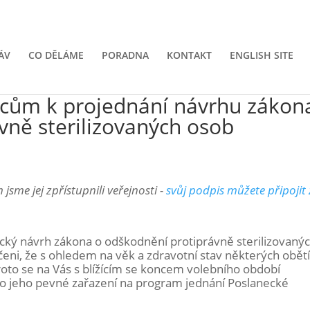
ÁV
CO DĚLÁME
PORADNA
KONTAKT
ENGLISH SITE
ncům k projednání návrhu zákon
vně sterilizovaných osob
sme jej zpřístupnili veřejnosti -
svůj podpis můžete připojit
necký návrh zákona o odškodnění protiprávně sterilizovaný
ni, že s ohledem na věk a zdravotní stav některých obětí 
roto se na Vás s blížícím se koncem volebního období
ro jeho pevné zařazení na program jednání Poslanecké