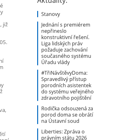
Aktuality:
ké
ly
Stanovy
 již
Jednání s premiérem
nepřineslo
konstruktivní řešení.
005.
Liga lidských práv
požaduje zachování
současného systému
ní
Úřadu vlády
em
#TřiNávštěvyDoma:
Spravedlivý přístup
by
porodních asistentek
iž
do systému veřejného
zdravotního pojištění
Rodička odsouzená za
va,
porod doma se obrátí
na Ústavní soud
Liberties: Zpráva o
ětí
právním státu 2026