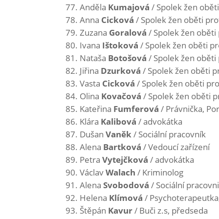
Anděla
Kumajová
/ Spolek žen oběti
Anna
Cicková
/ Spolek žen oběti prot
Zuzana
Goralová
/ Spolek žen oběti 
Ivana
Ištoková
/ Spolek žen oběti pro
Nataša
Botošová
/ Spolek žen oběti 
Jiřina
Dzurková
/ Spolek žen oběti pr
Vasta
Cicková
/ Spolek žen oběti pro
Olina
Kovačová
/ Spolek žen oběti pr
Kateřina
Fumferová
/ Právnička, Po
Klára
Kalibová
/ advokátka
Dušan
Vaněk
/ Sociální pracovník
Alena
Bartková
/ Vedoucí zařízení
Petra
Vytejčková
/ advokátka
Václav
Walach
/ Kriminolog
Alena
Svobodová
/ Sociální pracovn
Helena
Klímová
/ Psychoterapeutka,
Štěpán
Kavur
/ Buči z.s, předseda