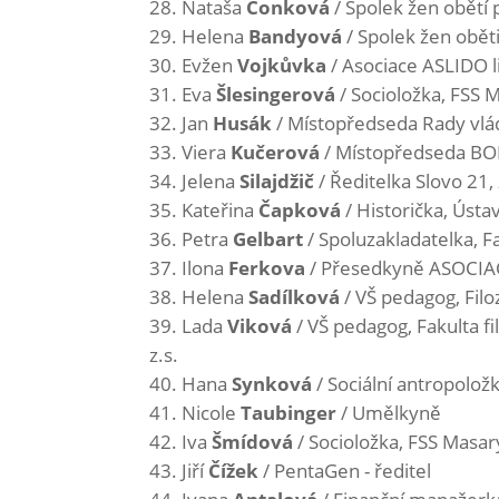
Nataša
Čonková
/ Spolek žen obětí p
Helena
Bandyová
/ Spolek žen oběti
Evžen
Vojkůvka
/ Asociace ASLIDO l
Eva
Šlesingerová
/ Socioložka, FSS 
Jan
Husák
/ Místopředseda Rady vlá
Viera
Kučerová
/ Místopředseda BON
Jelena
Silajdžič
/ Ředitelka Slovo 21, 
Kateřina
Čapková
/ Historička, Úst
Petra
Gelbart
/ Spoluzakladatelka, F
Ilona
Ferkova
/ Přesedkyně ASOCI
Helena
Sadílková
/ VŠ pedagog, Filo
Lada
Viková
/ VŠ pedagog, Fakulta f
z.s.
Hana
Synková
/ Sociální antropolož
Nicole
Taubinger
/ Umělkyně
Iva
Šmídová
/ Socioložka, FSS Masar
Jiří
Čížek
/ PentaGen - ředitel