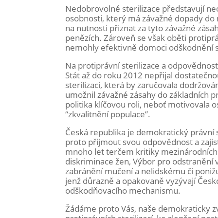
Nedobrovolné sterilizace představují ne
osobnosti, který má závažné dopady do 
na nutnosti přiznat za tyto závažné zá
penězích. Zároveň se však oběti protipráv
nemohly efektivně domoci odškodnění so
Na protiprávní sterilizace a odpovědnos
Stát až do roku 2012 nepřijal dostateč
sterilizací, která by zaručovala dodržová
umožnil závažné zásahy do základních prá
politika klíčovou roli, neboť motivovala
“zkvalitnění populace”.
Česká republika je demokratický právní
proto přijmout svou odpovědnost a zajis
mnoho let terčem kritiky mezinárodních 
diskriminace žen, Výbor pro odstranění
zabránění mučení a nelidskému či ponižu
jenž důrazně a opakovaně vyzývají Českou
odškodňovacího mechanismu.
Žádáme proto Vás, naše demokraticky zvo