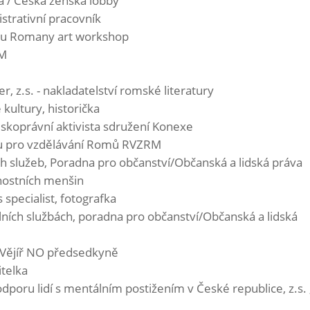
a / Česká ženská lobby
strativní pracovník
lku Romany art workshop
ZM
, z.s. - nakladatelství romské literatury
ultury, historička
idskoprávní aktivista sdružení Konexe
ru pro vzdělávání Romů RVZRM
ch služeb, Poradna pro občanství/Občanská a lidská práva
nostních menšin
 specialist, fotografka
álních službách, poradna pro občanství/Občanská a lidská
 Vějíř NO předsedkyně
itelka
dporu lidí s mentálním postižením v České republice, z.s. 