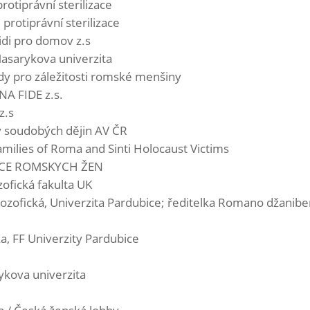
rotiprávní sterilizace
 protiprávní sterilizace
idi pro domov z.s
Masarykova univerzita
dy pro záležitosti romské menšiny
A FIDE z.s.
z.s
av soudobých dějin AV ČR
amilies of Roma and Sinti Holocaust Victims
ACE ROMSKYCH ŽEN
zofická fakulta UK
ilozofická, Univerzita Pardubice; ředitelka Romano džanibe
ka, FF Univerzity Pardubice
ykova univerzita