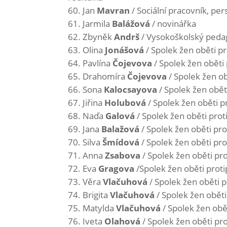
Jan
Mavran
/ Sociální pracovník, per
Jarmila
Balážová
/ novinářka
Zbyněk
Andrš
/ Vysokoškolský peda
Olina
Jonášová
/ Spolek žen oběti pr
Pavlína
Čojevova
/ Spolek žen oběti 
Drahomíra
Čojevova
/ Spolek žen ob
Sona
Kalocsayova
/ Spolek žen oběti
Jiřina
Holubová
/ Spolek žen oběti pr
Naďa
Galová
/ Spolek žen oběti proti
Jana
Balažová
/ Spolek žen oběti prot
Silva
Šmídová
/ Spolek žen oběti prot
Anna
Zsabova
/ Spolek žen oběti pro
Eva
Gragova
/Spolek žen oběti protip
Věra
Vlačuhová
/ Spolek žen oběti p
Brigita
Vlačuhová
/ Spolek žen oběti 
Matylda
Vlačuhová
/ Spolek žen obět
Iveta
Olahová
/ Spolek žen oběti pro