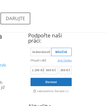
DARUJTE
a
Podpořte naši
práci:
 zde
.
ch
již