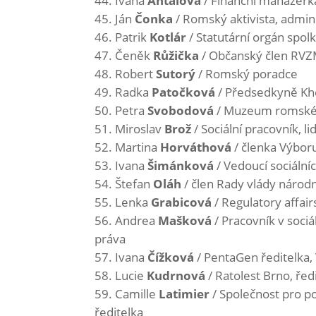
Ivana
Antalová
/ Finanční manažerk
Ján
Čonka
/ Romský aktivista, admini
Patrik
Kotlár
/ Statutární orgán spo
Čeněk
Růžička
/ Občanský člen RV
Robert
Sutorý
/ Romský poradce
Radka
Patočková
/ Předsedkyně Kher
Petra
Svobodová
/ Muzeum romské k
Miroslav
Brož
/ Sociální pracovník, l
Martina
Horváthová
/ členka Výbo
Ivana
Šimánková
/ Vedoucí sociální
Štefan
Oláh
/ člen Rady vlády národ
Lenka
Grabicová
/ Regulatory affairs
Andrea
Mašková
/ Pracovník v soci
práva
Ivana
Čížková
/ PentaGen ředitelka,
Lucie
Kudrnová
/ Ratolest Brno, řed
Camille
Latimier
/ Společnost pro po
ředitelka