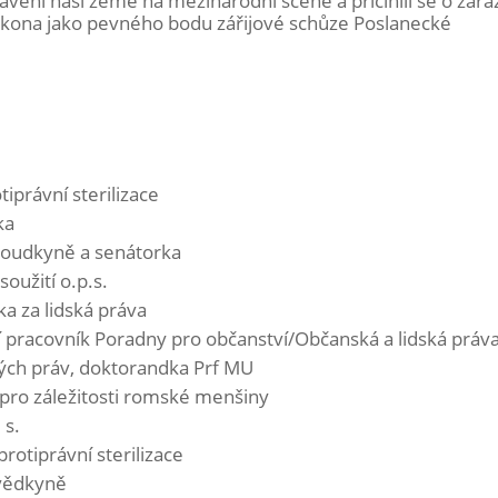
stavení naší země na mezinárodní scéně a přičinili se o zařa
ákona jako pevného bodu zářijové schůze Poslanecké
tiprávní sterilizace
ka
 soudkyně a senátorka
oužití o.p.s.
tka za lidská práva
ní pracovník Poradny pro občanství/Občanská a lidská práv
kých práv, doktorandka Prf MU
 pro záležitosti romské menšiny
 s.
protiprávní sterilizace
 vědkyně