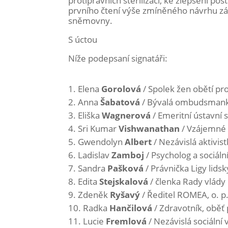
protiprávních sterilizací, ke zlepšení po
prvního čtení výše zmíněného návrhu z
sněmovny.
S úctou
Níže podepsaní signatáři:
Elena
Gorolová
/ Spolek žen obětí pro
Anna
Šabatová
/ Bývalá ombudsman
Eliška
Wagnerová
/ Emeritní ústavní
Sri Kumar
Vishwanathan
/ Vzájemné s
Gwendolyn
Albert
/ Nezávislá aktivis
Ladislav
Zamboj
/ Psycholog a sociál
Sandra
Pašková
/ Právnička Ligy lids
Edita
Stejskalová
/ členka Rady vlády
Zdeněk
Ryšavý
/ Ředitel ROMEA, o. p.
Radka
Hančilová
/ Zdravotník, oběť 
Lucie
Fremlová
/ Nezávislá sociální