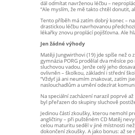
dál odmítat navrženou léčbu – nepropláce
“Ale myslím, že mě takto chtěl donutit, 
Tento příběh má zatím dobrý konec – našl
drastickou léčbu navrhovanou předchozím
lékařky znovu proplácí pojišťovna. Ale hl
Jen žádné výhody
Matěji Jungwirthovi (19) jde spíše než o
gymnázia PORG prodělal dva měsíce po 
sluchovou vadou. Jenže celý jeho dosava
ovlivněn – školkou, základní i střední ško
“Vždyť já ani neumím znakovat, zatím jse
naslouchadlům a umění odezírat komuni
Na speciální zacházení narazil poprvé až 
byl přeřazen do skupiny sluchově postiž
Jedinou částí zkoušky, kterou nemohl pr
angličtiny – při puštěném CD Matěj nevy
celou maturitu seděl v jiné místnosti než
dokončení zkoušky. A jako bonus: až se n