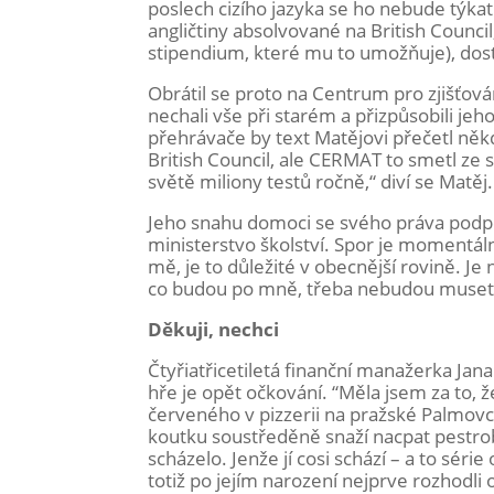
poslech cizího jazyka se ho nebude týka
angličtiny absolvované na British Council
stipendium, které mu to umožňuje), dost
Obrátil se proto na Centrum pro zjišťová
nechali vše při starém a přizpůsobili je
přehrávače by text Matějovi přečetl něk
British Council, ale CERMAT to smetl ze st
světě miliony testů ročně,“ diví se Matěj.
Jeho snahu domoci se svého práva podpor
ministerstvo školství. Spor je momentá
mě, je to důležité v obecnější rovině. Je 
co budou po mně, třeba nebudou muset n
Děkuji, nechci
Čtyřiatřicetiletá finanční manažerka Jan
hře je opět očkování. “Měla jsem za to, 
červeného v pizzerii na pražské Palmovc
koutku soustředěně snaží nacpat pestrob
scházelo. Jenže jí cosi schází – a to séri
totiž po jejím narození nejprve rozhodli 