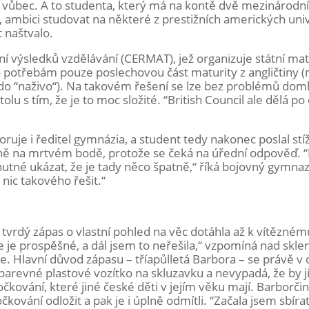
t vůbec. A to studenta, který má na kontě dvě mezinárodn
, ambici studovat na některé z prestižních amerických univ
 naštvalo.
ní výsledků vzdělávání (CERMAT), jež organizuje státní mat
ho potřebám pouze poslechovou část maturity z angličtiny (
do “naživo“). Na takovém řešení se lze bez problémů doml
olu s tím, že je to moc složité. “British Council ale dělá p
uje i ředitel gymnázia, a student tedy nakonec poslal stí
lně na mrtvém bodě, protože se čeká na úřední odpověď. “
nutné ukázat, že je tady něco špatně,“ říká bojovný gymnazis
ic takového řešit.“
a tvrdý zápas o vlastní pohled na věc dotáhla až k vítězné
že je prospěšné, a dál jsem to neřešila,“ vzpomíná nad skl
e. Hlavní důvod zápasu – tříapůlletá Barbora – se právě 
arevné plastové vozítko na skluzavku a nevypadá, že by j
e očkování, které jiné české děti v jejím věku mají. Barborčin
očkování odložit a pak je i úplně odmítli. “Začala jsem sbír