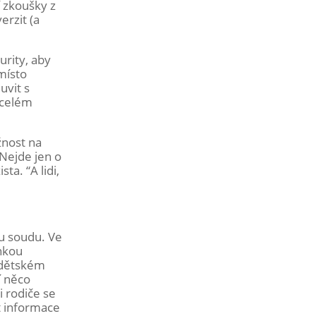
í zkoušky z
erzit (a
urity, aby
místo
uvit s
o celém
žnost na
Nejde jen o
ta. “A lidi,
mu soudu. Ve
enkou
v dětském
í něco
i rodiče se
at informace