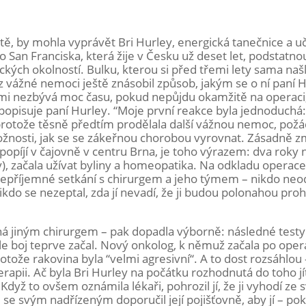
ritě, by mohla vyprávět Bri Hurley, energická tanečnice a uč
 San Franciska, která žije v Česku už deset let, podstatnou
ických okolností. Bulku, kterou si před třemi lety sama našl
 z vážné nemoci ještě znásobil způsob, jakým se o ní paní 
 mi nezbývá moc času, pokud nepůjdu okamžitě na operaci
popisuje paní Hurley. “Moje první reakce byla jednoduchá:
 protože těsně předtím prodělala další vážnou nemoc, požá
ožnosti, jak se se zákeřnou chorobou vyrovnat. Zásadně z
 popíjí v čajovně v centru Brna, je toho výrazem: dva roky
), začala užívat byliny a homeopatika. Na odkladu operace 
 nepříjemné setkání s chirurgem a jeho týmem – nikdo ne
nikdo se nezeptal, zda jí nevadí, že ji budou polonahou proh
ná jiným chirurgem – pak dopadla výborně: následné testy
ale boj teprve začal. Nový onkolog, k němuž začala po operac
rotože rakovina byla “velmi agresivní“. A to dost rozsáhlou 
rapii. Ač byla Bri Hurley na počátku rozhodnutá do toho jít
dyž to ovšem oznámila lékaři, pohrozil jí, že ji vyhodí ze s
u se svým nadřízeným doporučil její pojišťovně, aby jí – p