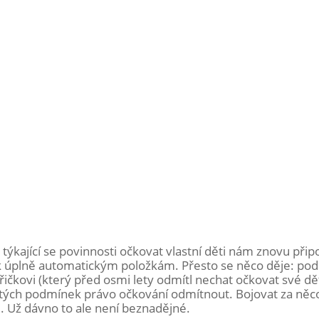
týkající se povinnosti očkovat vlastní děti nám znovu při
k úplně automatickým položkám. Přesto se něco děje: pod
řičkovi (který před osmi lety odmítl nechat očkovat své dě
určitých podmínek právo očkování odmítnout. Bojovat za něco
 Už dávno to ale není beznadějné.