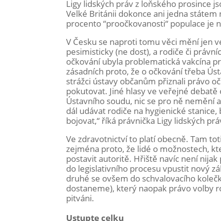
Ligy lidských práv z loňského prosince jso
Velké Británii dokonce ani jedna státem 
procento “proočkovanosti“ populace je 
V Česku se naproti tomu věci mění jen ve
pesimisticky (ne dost), a rodiče či právníc
očkování ubyla problematická vakcína pr
zásadních proto, že o očkování třeba Ús
strážci ústavy občanům přiznali právo 
pokutovat. Jiné hlasy ve veřejné debatě
Ústavního soudu, nic se pro ně nemění a
dál udávat rodiče na hygienické stanice, 
bojovat,“ říká právnička Ligy lidských pr
Ve zdravotnictví to platí obecně. Tam tot
zejména proto, že lidé o možnostech, kte
postavit autoritě. Hřiště navíc není nija
do legislativního procesu vpustit nový z
druhé se ovšem do schvalovacího kolečk
dostaneme), který naopak právo volby ro
pitváni.
Ustupte celku