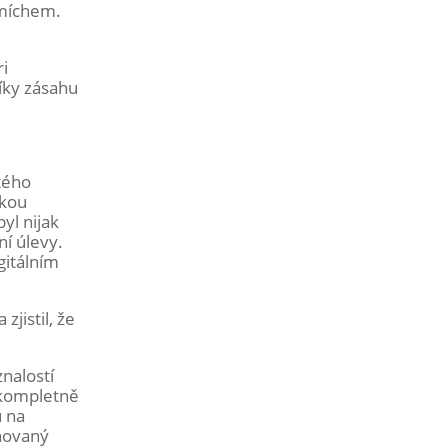
smíchem.
ri
íky zásahu
etého
žkou
yl nijak
ní úlevy.
gitálním
zjistil, že
nalostí
y kompletně
u na
iňovaný