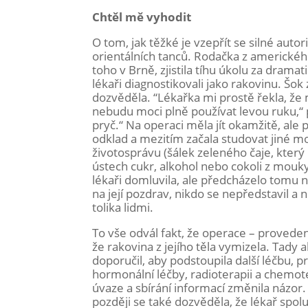
Chtěl mě vyhodit
O tom, jak těžké je vzepřít se silné auto
orientálních tanců. Rodačka z amerického
toho v Brně, zjistila tíhu úkolu za dramat
lékaři diagnostikovali jako rakovinu. Šok
dozvěděla. “Lékařka mi prostě řekla, že
nebudu moci plně používat levou ruku,“ 
pryč.“ Na operaci měla jít okamžitě, ale
odklad a mezitím začala studovat jiné m
životosprávu (šálek zeleného čaje, který
ústech cukr, alkohol nebo cokoli z mouky
lékaři domluvila, ale předcházelo tomu
na její pozdrav, nikdo se nepředstavil a 
tolika lidmi.
To vše odvál fakt, že operace – provede
že rakovina z jejího těla vymizela. Tady 
doporučil, aby podstoupila další léčbu, p
hormonální léčby, radioterapii a chemote
úvaze a sbírání informací změnila názor. K
později se také dozvěděla, že lékař spol