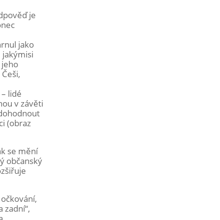
odpověď je
onec
rnul jako
 jakýmisi
 jeho
 Češi,
– lidé
ou v závěti
i dohodnout
ci (obraz
ak se mění
ový občanský
zšiřuje
 očkování,
a zadní“,
a