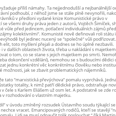
evyžaduje příliš námahy. Ta nejjednodušší a nejbanálnější 
rávní podhoubí, z něhož jsme se stále plně nevynořili, nak
ávníků v předloni vydané knize Komunistické právo v
í se všemi druhy práva jeden z autorů, Vojtěch Šimíček, sh
 vůle před jedincem, potlačení individuálních zájmů před
zájmy kolektivními“. Komunisté nově definovali roli státu i
nevýhodě byl jedinec nucený se “společné“ vůli podřizovat.
lit, toto myšlení přejali a dodnes se ho úplně nezbavili.
i v dalších oblastech života, třeba u nakládání s majetkem 
vat o tom, co se stane s jejich majetkem po smrti. Nemoh
třeba dokončení vzdělání), nemohou se s budoucími dědic
ázat jednu konkrétní věc konkrétnímu člověku nebo institu
é možnosti, jak se zbavit problematických nájemníků.
 že tato “marxistická převýchova“ pomalu vyprchává. Jedn
statky totality, k nimž patří dědické právo, odstraňuje n
v čele s Karlem Eliášem už osm let. A podstatně se zde ro
a v rozhodování o vlastním majetku.
řídil“ v úvodu zmíněný rozsudek Ústavního soudu týkající se
 nechce vracet. Emancipovaných rodičů, kteří se stavějí “n
malu. Lidi se musí odnaučit tolik poslouchat,“ říká Martin