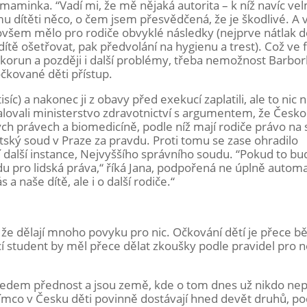
maminka. “Vadí mi, že mě nějaká autorita – k níž navíc vel
u dítěti něco, o čem jsem přesvědčená, že je škodlivé. A v
ovšem mělo pro rodiče obvyklé následky (nejprve nátlak 
dítě ošetřovat, pak předvolání na hygienu a trest). Což ve
orun a později i další problémy, třeba nemožnost Barbork
čkované děti přístup.
síc) a nakonec ji z obavy před exekucí zaplatili, ale to nic
žalovali ministerstvo zdravotnictví s argumentem, že Česko
ých právech a biomedicíně, podle níž mají rodiče právo n
tský soud v Praze za pravdu. Proti tomu se zase ohradilo
í další instance, Nejvyššího správního soudu. “Pokud to bu
du pro lidská práva,“ říká Jana, podpořená ne úplně autom
 a naše dítě, ale i o další rodiče.“
 že dělají mnoho povyku pro nic. Očkování dětí je přece b
cí student by měl přece dělat zkoušky podle pravidel pro ne
ledem přednost a jsou země, kde o tom dnes už nikdo ne
tímco v Česku děti povinně dostávají hned devět druhů, po