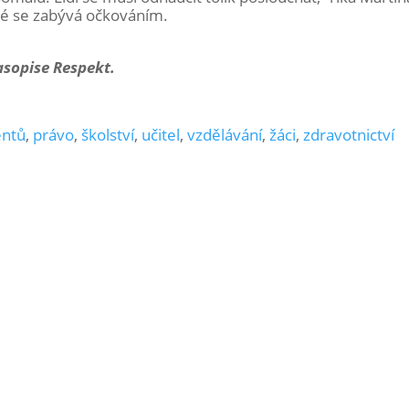
ré se zabývá očkováním.
časopise Respekt.
entů
,
právo
,
školství
,
učitel
,
vzdělávání
,
žáci
,
zdravotnictví