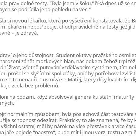
la pravidelné testy. “Byla jsem v šoku,“ říká dnes už se 
abych se podřídila jeho pohledu na věc.“
a si novou lékařku, která po vyšetření konstatovala, že B
 lékařem nepotřebuje, chodí pravidelně na testy, jež jí d
avně – je zdravá.
 zdraví o jeho důstojnost. Student oktávy pražského osmil
narození zánět mozkových blan, následkem čehož trpí tě
dní život, včetně putování vzdělávacím systémem, tím neb
lou prošel se slyšícími spolužáky, aniž by potřeboval zvlášt
m se to nenaučil,“ usmívá se Matěj, který díky kvalitním di
kuje zcela bez problémů.
loni na podzim, když absolvoval generálku státní maturity a 
ených.
ojít normálním způsobem, byla poslechová část testování z
užije schopnost odezírat. Prakticky to ale znamená, že b
 všichni ostatní, měl by nárok na více přestávek a více čas
a jaře pojede “naostro“, bude mít i jinou verzi testu a zm