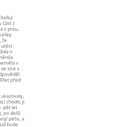
itelka
 část z
a v prsu,
Hurley
, že
 utéct
dala o
měnila
 neměla v
se sice s
odpověděl
lížet před
 ukazovaly,
i chodit, jí
– pět let
, po delší
vojí péče, a
okud bude