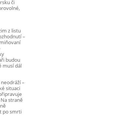
rsku či
brovolné,
i
im z listu
rozhodnutí –
zmiňovaní
e
ky
aři budou
ě musí dál
o neodráží –
é situaci
připravuje
. Na straně
bně
t po smrti