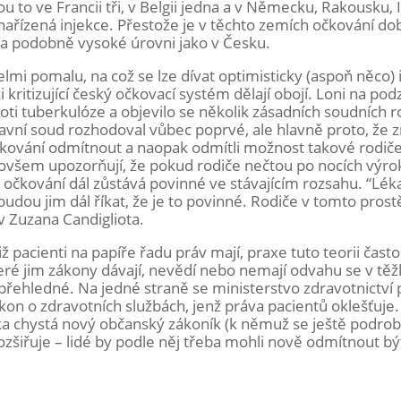
u to ve Francii tři, v Belgii jedna a v Německu, Rakousku, I
nařízená injekce. Přestože je v těchto zemích očkování do
na podobně vysoké úrovni jako v Česku.
lmi pomalu, na což se lze dívat optimisticky (aspoň něco) 
i kritizující český očkovací systém dělají obojí. Loni na podz
oti tuberkulóze a objevilo se několik zásadních soudních 
tavní soud rozhodoval vůbec poprvé, ale hlavně proto, že 
očkování odmítnout a naopak odmítli možnost takové rodič
 ovšem upozorňují, že pokud rodiče nečtou po nocích výro
 očkování dál zůstává povinné ve stávajícím rozsahu. “Lék
budou jim dál říkat, že je to povinné. Rodiče v tomto prost
áv Zuzana Candigliota.
iž pacienti na papíře řadu práv mají, praxe tuto teorii čast
ré jim zákony dávají, nevědí nebo nemají odvahu se v těžk
k přehledné. Na jedné straně se ministerstvo zdravotnictví 
ákon o zdravotních službách, jenž práva pacientů oklešťuje
a chystá nový občanský zákoník (k němuž se ještě podro
zšiřuje – lidé by podle něj třeba mohli nově odmítnout bý