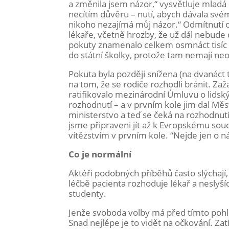
a změnila jsem názor,“ vysvětluje mladá 
necítím důvěru – nutí, abych dávala svém
nikoho nezajímá můj názor.“ Odmítnutí 
lékaře, včetně hrozby, že už dál nebude 
pokuty znamenalo celkem osmnáct tisíc k
do státní školky, protože tam nemají neo
Pokuta byla později snížena (na dvanáct ti
na tom, že se rodiče rozhodli bránit. Za
ratifikovalo mezinárodní Úmluvu o lidsk
rozhodnutí – a v prvním kole jim dal Měs
ministerstvo a teď se čeká na rozhodnut
jsme připraveni jít až k Evropskému sou
vítězstvím v prvním kole. “Nejde jen o nás
Co je normální
Aktéři podobných příběhů často slýchají,
léčbě pacienta rozhoduje lékař a neslyší
studenty.
Jenže svoboda volby má před tímto poh
Snad nejlépe je to vidět na očkování. Za