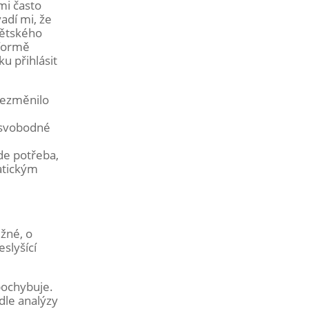
mi často
adí mi, že
dětského
 formě
u přihlásit
 nezměnilo
a svobodné
de potřeba,
atickým
ěžné, o
slyšící
pochybuje.
dle analýzy