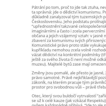
Pátrání po tom, proč to jde tak ztuha, n
ta správná: jde o dědictví komunismu. P
důkladně zanalyzoval tým tuzemských pr
Československu. Jeho podstatu prolínajíc
“upřednostnění takzvané celospolečenské
imaginárními a často i zcela perverzními 
občana a jejich vzájemný vztah: v jasné 
zbavení za komunismu svých přirozených e
Komunistické právo proto stále vykukuje 
kupříkladu nemohou zcela volně rozhodo
vázat dědictví na konkrétní podmínky (
ještě za svého života či není možné odk
muzeu). Majitelé bytů zase mají omezen
Změny jsou pomalé, ale přesto je jasné,
právo samotné. Právě nejkřiklavější pozů
zákoník, na kterém pracuje tým právníků 
prostor pro svobodnou vůli – právě třeb
Otec, který svou buldočí vytrvalostí “za
se už k celé kauze (jak vzkázal Respektu)
ovšem každopádně přibývá. “Jde to ale po