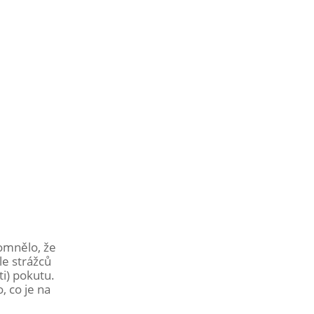
pomnělo, že
le strážců
ti) pokutu.
, co je na