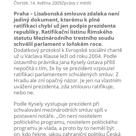
Čtvrtek, 14. května 2009
Zprávy z médií
Praha – Lisabonská smlouva zdaleka není
jediný dokument, kterému k plné
ratifikaci chybí už jen podpis prezidenta
republiky. Ratifikační listinu Římského
statutu Mezinárodního trestního soudu
schválil parlament v loňském roce.
Dodatkový protokol k Evropské sociální chartě
už u Václava Klause leží od roku 2004. Podle
ústavního právníka Jana Kysely ústava příliš
nepočítá s tím, že by se prezident vzpouzel
ratifikaci parlamentem schválených smluv. Z
Hradu ale zní opačný názor. Je jen na vlastním
uvážení prezidenta, zda smlouvu ratifikuje,
nebo ne.
Podle Kysely vystupuje prezident při
schvalování mezinárodních smluv spíš v
postavení notáře. „On není nositelem
politického programu, nositelem politického
programu je vláda, a proto by to neměl být
on, kdo řekne, jakou zahraniční politiku Česká