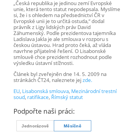
„Česká republika je jedinou zemí Evropské
unie, která tento statut nepodepsala. Myslíme
si, že i s ohledem na předsednictví ČR v
Evropské unii je to určitá ostuda,“ dodal
právník z Ligy lidských práv David
Záhumenský. Podle prezidentova tajemníka
Ladislava Jakla je ale smlouva v rozporu s
českou ústavou. Hrad proto čeká, až vláda
navrhne přijatelné řešení. O Lisabonské
smlouvě chce prezident rozhodnout podle
výsledku ústavní stížnosti.
Článek byl zveřejněn dne 14. 5. 2009 na
stránkách ČT24, naleznete jej
zde.
EU
,
Lisabonská smlouva
,
Mezinárodní trestní
soud
,
ratifikace
,
Římský statut
Podpořte naši práci: