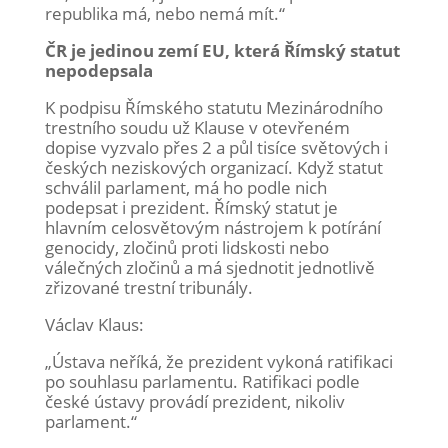
republika má, nebo nemá mít.“
ČR je jedinou zemí EU, která Římský statut
nepodepsala
K podpisu Římského statutu Mezinárodního
trestního soudu už Klause v otevřeném
dopise vyzvalo přes 2 a půl tisíce světových i
českých neziskových organizací. Když statut
schválil parlament, má ho podle nich
podepsat i prezident. Římský statut je
hlavním celosvětovým nástrojem k potírání
genocidy, zločinů proti lidskosti nebo
válečných zločinů a má sjednotit jednotlivě
zřizované trestní tribunály.
Václav Klaus:
„Ústava neříká, že prezident vykoná ratifikaci
po souhlasu parlamentu. Ratifikaci podle
české ústavy provádí prezident, nikoliv
parlament.“