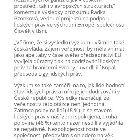
prostředí, tak i v evropských strukturách,“
komentuje výsledky průzkumu Radka
Bzonková, vedoucí projektů na podporu
lidských práv ve východní Evropě, společnosti
Člověk v tísni.
„Věříme, že si výsledků výzkumu všimne také
česká vláda. Zájem veřejnosti by měla vnímat
jako apel, aby v čase svého předsednictví EU
vyvíjela důrazný tlak na dodržování lidských
práv za hranicemi Evropy,“ uvedl Jiří Kopal,
předseda Ligy lidských práv.
Výzkum se také zaměřil na to, jak lidé hodnotí
stav lidských práv a míru jejich dodržování v
České republice. Výsledky naznačují, že
veřejnost v této otázce není jednotná.
Zatímco polovina lidí (48 %) je se stavem
lidských práv v naší zemi spokojena, druhá
polovina (48 %) tento názor nesdílí a vyjádřila
se negativně. Nespokojenost roste ve
společnosti především s ohledem na věk