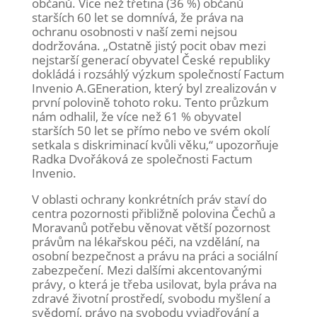
občanů. Více než třetina (36 %) občanů
starších 60 let se domnívá, že práva na
ochranu osobnosti v naší zemi nejsou
dodržována. „Ostatně jistý pocit obav mezi
nejstarší generací obyvatel České republiky
dokládá i rozsáhlý výzkum společností Factum
Invenio A.GEneration, který byl zrealizován v
první polovině tohoto roku. Tento průzkum
nám odhalil, že více než 61 % obyvatel
starších 50 let se přímo nebo ve svém okolí
setkala s diskriminací kvůli věku,“ upozorňuje
Radka Dvořáková ze společnosti Factum
Invenio.
V oblasti ochrany konkrétních práv staví do
centra pozornosti přibližně polovina Čechů a
Moravanů potřebu věnovat větší pozornost
právům na lékařskou péči, na vzdělání, na
osobní bezpečnost a právu na práci a sociální
zabezpečení. Mezi dalšími akcentovanými
právy, o která je třeba usilovat, byla práva na
zdravé životní prostředí, svobodu myšlení a
svědomí, právo na svobodu vyjadřování a