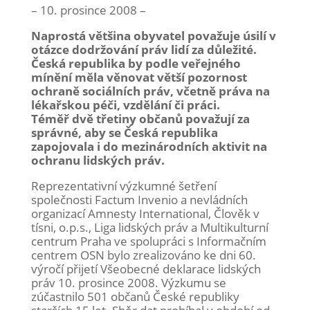
– 10. prosince 2008 –
Naprostá většina obyvatel považuje úsilí v
otázce dodržování práv lidí za důležité.
Česká republika by podle veřejného
mínění měla věnovat větší pozornost
ochraně sociálních práv, včetně práva na
lékařskou péči, vzdělání či práci.
Téměř dvě třetiny občanů považují za
správné, aby se Česká republika
zapojovala i do mezinárodních aktivit na
ochranu lidských práv.
Reprezentativní výzkumné šetření
společnosti Factum Invenio a nevládních
organizací Amnesty International, Člověk v
tísni, o.p.s., Liga lidských práv a Multikulturní
centrum Praha ve spolupráci s Informačním
centrem OSN bylo zrealizováno ke dni 60.
výročí přijetí Všeobecné deklarace lidských
práv 10. prosince 2008. Výzkumu se
zúčastnilo 501 občanů České republiky