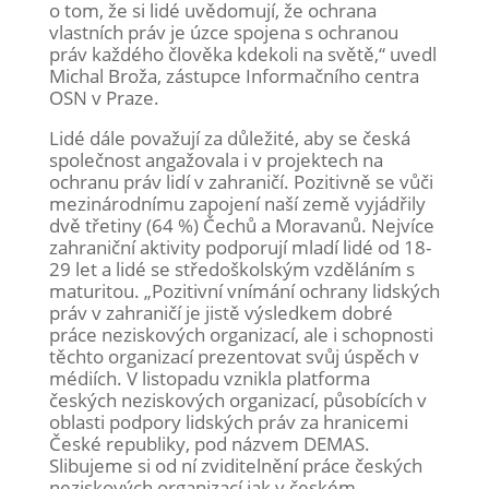
o tom, že si lidé uvědomují, že ochrana
vlastních práv je úzce spojena s ochranou
práv každého člověka kdekoli na světě,“ uvedl
Michal Broža, zástupce Informačního centra
OSN v Praze.
Lidé dále považují za důležité, aby se česká
společnost angažovala i v projektech na
ochranu práv lidí v zahraničí. Pozitivně se vůči
mezinárodnímu zapojení naší země vyjádřily
dvě třetiny (64 %) Čechů a Moravanů. Nejvíce
zahraniční aktivity podporují mladí lidé od 18-
29 let a lidé se středoškolským vzděláním s
maturitou. „Pozitivní vnímání ochrany lidských
práv v zahraničí je jistě výsledkem dobré
práce neziskových organizací, ale i schopnosti
těchto organizací prezentovat svůj úspěch v
médiích. V listopadu vznikla platforma
českých neziskových organizací, působících v
oblasti podpory lidských práv za hranicemi
České republiky, pod názvem DEMAS.
Slibujeme si od ní zviditelnění práce českých
neziskových organizací jak v českém