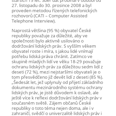
starších 15 let. Sběr dat probíhal v období od
27. listopadu do 30. prosince 2008 a byl
proveden metodou řízených telefonických
rozhovorů (CATI – Computer Assisted
Telephone Interview).
Naprostá většina (95 %) obyvatel České
republiky považuje za důležité, aby ve
společnosti bylo aktivně usilováno o
dodržování lidských práv. S vyšším věkem
obyvatel roste i míra, s jakou lidé vnímají
potřebu lidská práva chránit. Zatímco ve
skupině mladých lidí ve věku 18-29 považuje
ochranu lidských práv za důležitou sedm lidí z
deseti (72 %), mezi nejstaršími obyvateli je o
tom přesvědčeno již devět lidí z deseti (85 %).
„Šedesát let, jež uplynuly od přijetí základního
dokumentu mezinárodního systému ochrany
lidských práv, je jistě důvodem k oslavě, ale
ještě více k reflexi dodržování lidských práv v
současném světě. Zájem občanů České
republiky o toto téma nejen doma, ale i v
zahraničí, svědčí o univerzalitě lidských práv i