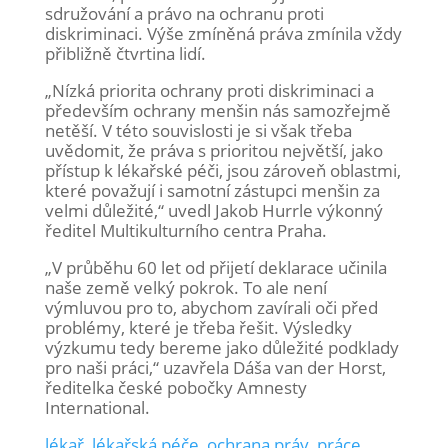
sdružování a právo na ochranu proti
diskriminaci. Výše zmíněná práva zmínila vždy
přibližně čtvrtina lidí.
„Nízká priorita ochrany proti diskriminaci a
především ochrany menšin nás samozřejmě
netěší. V této souvislosti je si však třeba
uvědomit, že práva s prioritou největší, jako
přístup k lékařské péči, jsou zároveň oblastmi,
které považují i samotní zástupci menšin za
velmi důležité,“ uvedl Jakob Hurrle výkonný
ředitel Multikulturního centra Praha.
„V průběhu 60 let od přijetí deklarace učinila
naše země velký pokrok. To ale není
výmluvou pro to, abychom zavírali oči před
problémy, které je třeba řešit. Výsledky
výzkumu tedy bereme jako důležité podklady
pro naši práci,“ uzavřela Dáša van der Horst,
ředitelka české pobočky Amnesty
International.
lékař
,
lékařská péče
,
ochrana práv
,
práce
,