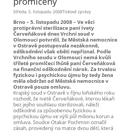
promlčený
Středa, 5. listopadu 2008
Tiskové zprávy
Brno – 5. listopadu 2008 – Ve věci
protiprávní sterilizace paní Ivety
Červeňákové dnes Vrchní soud v
Olomouci potvrdil, že Městská nemocnice
v Ostravě postupovala nezákonně,
odškodnění však oběti nepřiznal. Podle
Vrchního soudu v Olomouci nemá kvůli
tříleté promlčecí lhůtě paní Červeňáková
na finanční odškodnění nárok. Za trvalou
fyzickou i psychickou újmu by tedy žena
měla obdržet od Městské nemocnice v
Ostravě pouze omluvu.
Krajský soud v Ostravě v říjnu loňského roku
rozhodl, že Ivetě Červeňákové, kterou lékaři
bez jejího souhlasu sterilizovali, náleží
odškodné za způsobenou fyzickou a
psychickou újmu ve výši půl milionu korun a
omluva. Soudce Otakar Pochmon označil
zásah, provedený na matce dvou dětí, která