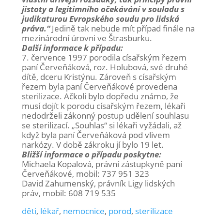
jistoty a legitimního očekávání v souladu s
judikaturou Evropského soudu pro lidská
práva.“
Jedině tak nebude mít případ finále na
mezinárodní úrovni ve Štrasburku.
Další informace k případu:
7. července 1997 porodila císařským řezem
paní Červeňáková, roz. Holubová, své druhé
dítě, dceru Kristýnu. Zároveň s císařským
řezem byla paní Červeňákové provedena
sterilizace. Ačkoli bylo dopředu známo, že
musí dojít k porodu císařským řezem, lékaři
nedodrželi zákonný postup udělení souhlasu
se sterilizací. „Souhlas“ si lékaři vyžádali, až
když byla paní Červeňáková pod vlivem
narkózy. V době zákroku jí bylo 19 let.
Bližší informace o případu poskytne:
Michaela Kopalová, právní zástupkyně paní
Červeňákové, mobil: 737 951 323
David Zahumenský, právník Ligy lidských
práv, mobil: 608 719 535
děti
,
lékař
,
nemocnice
,
porod
,
sterilizace