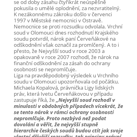
se od doby zásahu čtyřikrát neúspěšně
pokusila o umělé oplodnění, za nezvratitelný.
K nezákonnému zákroku došlo v červenci
1997 v Městské nemocnici v Ostravě.
Nemocnice se proti rozsudku odvolala. Vrchní
soud v Olomouci dnes rozhodnutí Krajského
soudu potvrdil, nárok paní Červeňákové na
odškodnění však označil za promlčený. A to i
přesto, že Nejvyšší soud v roce 2003 a
opakovaně v roce 2007 rozhodl, že nárok na
finanční odškodnění za zásah do ochrany
osobnosti se nepromlčuje.
Liga na pravděpodobný výsledek u Vrchního
soudu v Olomouci upozorňovala od počátku.
Michaela Kopalová, právnička Ligy lidských
práv, která Ivetu Červeňákovou v případu
zastupuje říká, že
„Nejvyšší soud rozhodl v
minulosti v obdobných případech vícekrát, že
se tento nárok v rámci ochrany osobnosti
nepromlčuje. Proto nezbývá než podat
dovolání a věřit, že nejvyšší stupně
hierarchie českých soudů budou ctít jak svoje
vlastní dřívější rozsudky, tak principy právní