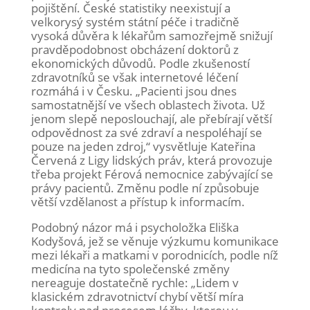
pojištění. České statistiky neexistují a
velkorysý systém státní péče i tradičně
vysoká důvěra k lékařům samozřejmě snižují
pravděpodobnost obcházení doktorů z
ekonomických důvodů. Podle zkušeností
zdravotníků se však internetové léčení
rozmáhá i v Česku. „Pacienti jsou dnes
samostatnější ve všech oblastech života. Už
jenom slepě neposlouchají, ale přebírají větší
odpovědnost za své zdraví a nespoléhají se
pouze na jeden zdroj,“ vysvětluje Kateřina
Červená z Ligy lidských práv, která provozuje
třeba projekt Férová nemocnice zabývající se
právy pacientů. Změnu podle ní způsobuje
větší vzdělanost a přístup k informacím.
Podobný názor má i psycholožka Eliška
Kodyšová, jež se věnuje výzkumu komunikace
mezi lékaři a matkami v porodnicích, podle níž
medicína na tyto společenské změny
nereaguje dostatečně rychle: „Lidem v
klasickém zdravotnictví chybí větší míra