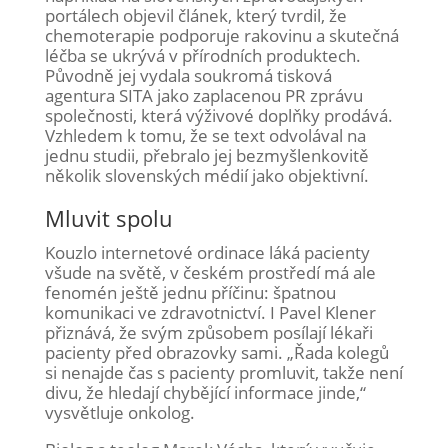
portálech objevil článek, který tvrdil, že
chemoterapie podporuje rakovinu a skutečná
léčba se ukrývá v přírodních produktech.
Původně jej vydala soukromá tisková
agentura SITA jako zaplacenou PR zprávu
společnosti, která výživové doplňky prodává.
Vzhledem k tomu, že se text odvolával na
jednu studii, přebralo jej bezmyšlenkovitě
několik slovenských médií jako objektivní.
Mluvit spolu
Kouzlo internetové ordinace láká pacienty
všude na světě, v českém prostředí má ale
fenomén ještě jednu příčinu: špatnou
komunikaci ve zdravotnictví. I Pavel Klener
přiznává, že svým způsobem posílají lékaři
pacienty před obrazovky sami. „Řada kolegů
si nenajde čas s pacienty promluvit, takže není
divu, že hledají chybějící informace jinde,“
vysvětluje onkolog.