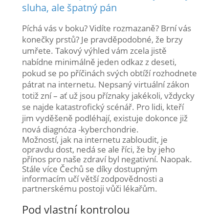
sluha, ale špatný pán
Píchá vás v boku? Vidíte rozmazaně? Brní vás
konečky prstů? Je pravděpodobné, že brzy
umřete. Takový výhled vám zcela jistě
nabídne minimálně jeden odkaz z deseti,
pokud se po příčinách svých obtíží rozhodnete
pátrat na internetu. Nepsaný virtuální zákon
totiž zní – ať už jsou příznaky jakékoli, vždycky
se najde katastrofický scénář. Pro lidi, kteří
jim vyděšeně podléhají, existuje dokonce již
nová diagnóza -kyberchondrie.
Možností, jak na internetu zabloudit, je
opravdu dost, nedá se ale říci, že by jeho
přínos pro naše zdraví byl negativní. Naopak.
Stále více Čechů se díky dostupným
informacím učí větší zodpovědnosti a
partnerskému postoji vůči lékařům.
Pod vlastní kontrolou