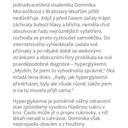
Jednadvacetiletá studentka Dominika
Moravčíková z Bratislavy lékařům příliš
nedůvěřuje. Když ji před časem začaly trápit
záchvaty bolestí hlavy a břicha, neměla chuť
absolvovat řadu nejrůznějších vyšetření,
rozhodla se proto vyzkoušet samoléčbu. Do
internetového vyhledávače zadala své
příznaky a po nějaké době se webovými
stránkami a diskusními fóry proklikala ke své
pravděpodobné diagnóze – hyperglykemii.
„Myslím, že jsem to vyhodnotila správně,“ říká
mladá žena dnes. „Rady, jak hyperglykemii
předcházet, byly ale všude různé, takže jsem
si na to musela přijít sama.“
Hyperglykemie je poměrně vážný zdravotní
stav způsobený vysokou hladinou cukru v
krvi. Často může jít o projev cukrovky, s níž
lékaři neradí si zahrávat. Dominika však
nepropadla obavám a z houštiny