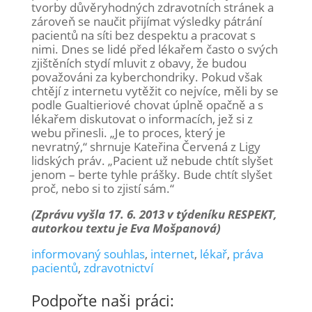
tvorby důvěryhodných zdravotních stránek a
zároveň se naučit přijímat výsledky pátrání
pacientů na síti bez despektu a pracovat s
nimi. Dnes se lidé před lékařem často o svých
zjištěních stydí mluvit z obavy, že budou
považováni za kyberchondriky. Pokud však
chtějí z internetu vytěžit co nejvíce, měli by se
podle Gualtieriové chovat úplně opačně a s
lékařem diskutovat o informacích, jež si z
webu přinesli. „Je to proces, který je
nevratný,“ shrnuje Kateřina Červená z Ligy
lidských práv. „Pacient už nebude chtít slyšet
jenom – berte tyhle prášky. Bude chtít slyšet
proč, nebo si to zjistí sám.“
(Zprávu vyšla 17. 6. 2013 v týdeníku RESPEKT,
autorkou textu je Eva Mošpanová)
informovaný souhlas
,
internet
,
lékař
,
práva
pacientů
,
zdravotnictví
Podpořte naši práci: