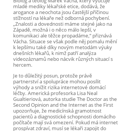
Biolog a teolog Marek Vácha, který vyučuje
mladé mediky lékařské etice, dodává, že
arogance a neochota jsou častější příčinou
stížností na lékaře než odborná pochybení.
„Znalosti a dovednosti máme stejné jako na
Západě, možná i o něco málo lepší, v
komunikaci ale těžce propadáme,“ přiznává
Vácha. Situace se však podle něj pomalu mění
k lepšímu také díky novým metodám výuky
dnešních lékařů, k nimž patří analýza
videozáznamů nebo nácvik různých situací s
hercem.
Je to důležitý posun, protože právě
partnerství a spolupráce mohou posílit
výhody a snížit rizika internetové domácí
léčby. Americká profesorka Lisa Neal
Gualtieriová, autorka studie The Doctor as the
Second Opinion and the Internet as the First
upozorňuje, že medicínská gramotnost
pacientů a diagnostické schopnosti domácího
počítače mají svá omezení. Pokud má internet
prospívat zdraví, musí se lékaři zapojit do