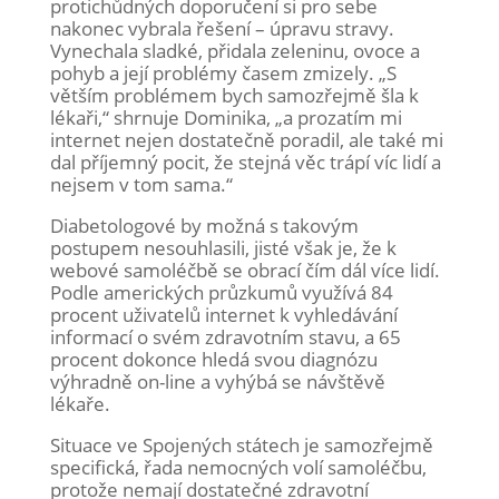
protichůdných doporučení si pro sebe
nakonec vybrala řešení – úpravu stravy.
Vynechala sladké, přidala zeleninu, ovoce a
pohyb a její problémy časem zmizely. „S
větším problémem bych samozřejmě šla k
lékaři,“ shrnuje Dominika, „a prozatím mi
internet nejen dostatečně poradil, ale také mi
dal příjemný pocit, že stejná věc trápí víc lidí a
nejsem v tom sama.“
Diabetologové by možná s takovým
postupem nesouhlasili, jisté však je, že k
webové samoléčbě se obrací čím dál více lidí.
Podle amerických průzkumů využívá 84
procent uživatelů internet k vyhledávání
informací o svém zdravotním stavu, a 65
procent dokonce hledá svou diagnózu
výhradně on-line a vyhýbá se návštěvě
lékaře.
Situace ve Spojených státech je samozřejmě
specifická, řada nemocných volí samoléčbu,
protože nemají dostatečné zdravotní