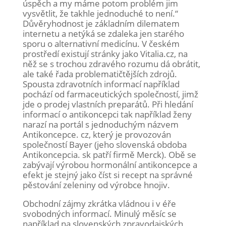
úspěch a my máme potom problém jim
vysvětlit, že takhle jednoduché to není.“
Důvěryhodnost je základním dilematem
internetu a netýká se zdaleka jen starého
sporu o alternativní medicínu. V českém
prostředí existují stránky jako Vitalia.cz, na
něž se s trochou zdravého rozumu dá obrátit,
ale také řada problematičtějších zdrojů.
Spousta zdravotních informací například
pochází od farmaceutických společností, jimž
jde o prodej vlastních preparátů. Při hledání
informací o antikoncepci tak například ženy
narazí na portál s jednoduchým názvem
Antikoncepce. cz, který je provozován
společností Bayer (jeho slovenská obdoba
Antikoncepcia. sk patří firmě Merck). Obě se
zabývají výrobou hormonální antikoncepce a
efekt je stejný jako číst si recept na správné
pěstování zeleniny od výrobce hnojiv.
Obchodní zájmy zkrátka vládnou i v éře
svobodných informací. Minulý měsíc se
například na slovenských zpravodajských