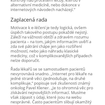
kontroly nad procesem léčby, kterou v
alternativní medicíně, nebo dokonce v
internetových návodech nacházejí.“
Zaplacená rada
Motivace k e-léčení je tedy logická, ovšem
úspěch takového postupu pokaždé nejistý.
Záleží na vážnosti obtíží a zdravém rozumu
pacienta – na tom, jakým informacím uvěří a
zda své pátrání chápe jen jako rozšíření
možností, nebo jako náhradu klasické
medicíny, což v komplikovanějších případech
nelze doporučit.
Řada lékařů se se samostudiem pacientů
nevyrovnává snadno. „Internet pro lékaře na
jedné straně věci zjednodušuje, na druhé
komplikuje,“ popisuje své zkušenosti známý
onkolog Pavel Klener. „Je to ohromná věc pro
získávání nejnovějších informací. Musíme
však zápasit s údaji, které jsou na webu
nesprávné. Často pacientům slibují okamžitý