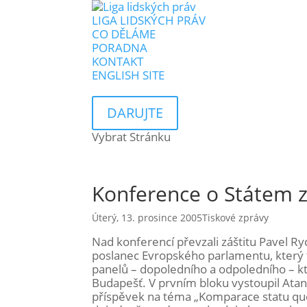
LIGA LIDSKÝCH PRÁV
CO DĚLÁME
PORADNA
KONTAKT
ENGLISH SITE
DARUJTE
Vybrat Stránku
Konference o Státem z
Úterý, 13. prosince 2005
Tiskové zprávy
Nad konferencí převzali záštitu Pavel R
poslanec Evropského parlamentu, který 
panelů – dopoledního a odpoledního – 
Budapešť. V prvním bloku vystoupil Atana
příspěvek na téma „Komparace statu quo