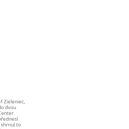
f Zieleniec,
do dvou
Center
 přednesl
shrnul to