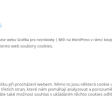
Ů
utor webu
Grafika pro neziskovky
| Běží na WordPress v rámci bez
á tento web soubory cookies.
itku při procházení webem. Mimo to jsou některá cookie 
 třetích stran, které nám pomáhají analyzovat a porozumě
e také možnost souhlas s ukládáním těchto cookies odhlás