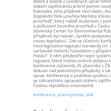
dobré a špatné z uvedených úprav tohot
státem zajišťovanou právní pomoci soudc
Rakouska. Jeho přípěvek nesl název „Re
Dopolední blok uzavřela Markéta Višinko
prostředí“, který nabídl zkušenosti s 
a poškození životního prostředí v Česku
slovenský Center for Environmental Pub
příspěvek byl nazván „Systém poskytová
novou legislativu“. Zde se účastníci ko
nová legislativa regulující standardy tzv
varšavské Helsinki Foundation s příspě
Polsku“. V něm předestřel nejen systém 
regulace, které mohou ovlivnit polskou 
konference zúčastnilo 35 účastníků z ČR,
diskuse nad jednotlivými příspěvky a tak
úprav. Konference si podržela vysokou úr
se zahraničními úpravami státem zajišťo
Českou republikou srovnatelné.
konference
,
právní pomoc
,
stát