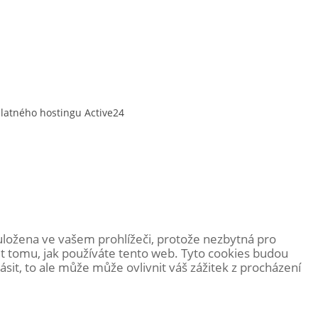
platného hostingu
Active24
uložena ve vašem prohlížeči, protože
nezbytná pro
t tomu, jak používáte tento web. Tyto cookies budou
it, to ale může může ovlivnit váš zážitek z procházení