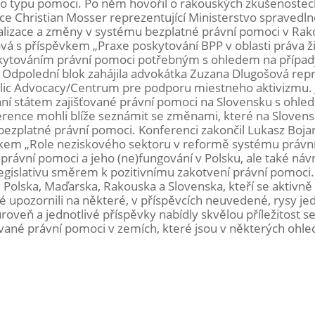
o typu pomoci. Po něm hovořil o rakouských zkušenostec
e Christian Mosser reprezentující Ministerstvo spravedln
alizace a změny v systému bezplatné právní pomoci v Rak
vá s příspěvkem „Praxe poskytování BPP v oblasti práva ž
poskytováním právní pomoci potřebným s ohledem na přípa
. Odpolední blok zahájila advokátka Zuzana Dlugošová repr
lic Advocacy/Centrum pre podporu miestneho aktivizmu. J
ní státem zajišťované právní pomoci na Slovensku s ohle
nference mohli blíže seznámit se změnami, které na Slovens
. bezplatné právní pomoci. Konferenci zakončil Lukasz Bojar
vkem „Role neziskového sektoru v reformě systému právn
právní pomoci a jeho (ne)fungování v Polsku, ale také náv
legislativu směrem k pozitivnímu zakotvení právní pomoci
 Polska, Maďarska, Rakouska a Slovenska, kteří se aktivně 
é upozornili na některé, v příspěvcích neuvedené, rysy je
oveň a jednotlivé příspěvky nabídly skvělou příležitost s
vané právní pomoci v zemích, které jsou v některých ohle