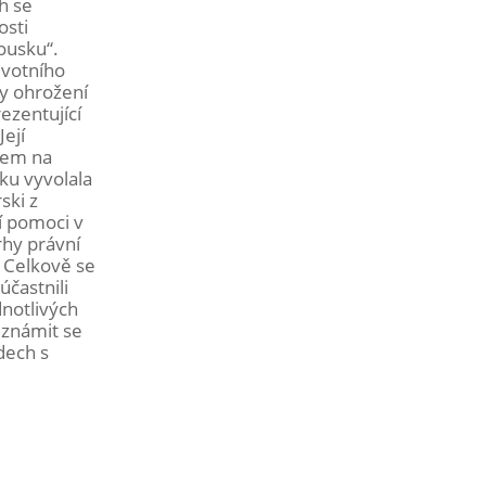
h se
osti
ousku“.
ivotního
dy ohrožení
ezentující
ejí
dem na
ku vyvolala
ski z
í pomoci v
rhy právní
. Celkově se
účastnili
dnotlivých
eznámit se
dech s