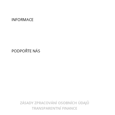
DOBROVOLNICTVÍ A STÁŽE
INFORMACE
PUBLIKACE
PRO MÉDIA
VÝROČNÍ ZPRÁVY
PODPOŘTE NÁS
DARUJTE
LIGA CUP
DOBROČINNÝ OBCHOD
ODKAZ V ZÁVĚTI
ZÁSADY ZPRACOVÁNÍ OSOBNÍCH ÚDAJŮ
TRANSPARENTNÍ FINANCE