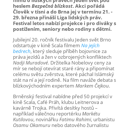
filmů o lidských právech Jeden svět pod
heslem
Bezpečná blízkost
. Akci pořádá
Člověk v tísni a do Brna jej v termínu 21. -
29. března přináší Liga lidských práv.
Festival letos nabízí projekce i pro diváky s
postižením, seniory nebo rodiny s dětmi.
Jubilejní 20. ročník festivalu Jeden svět Brno
odstartuje v kině Scala filmem
Na jejích
bedrech
, který sleduje příběh bojovnice za
práva jezídů a žen v ozbrojených konfliktech
Nadji Muradové
. Držitelka Nobelovy ceny za
mír se nebojí otevírat staré rány a připomínat
celému světu zvěrstva, které páchal Islámský
stát na ní a její rodině. Na film naváže debata s
blízkovýchodním expertem
Markem Čejkou
.
Brněnský festival nabídne před 50 projekcí v
kině Scala, Café Práh, klubu Leitnerova a
kavárně Trojka. Přivítá desítky hostů –
například válečnou reportérku
Markétu
Kutilovou
, novinářku
Fatimu Rahimi
, urbanistu
Osamu Okamuru
nebo datového žurnalistu