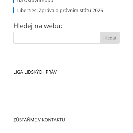
na Ústavní soud
Liberties: Zpráva o právním státu 2026
Hledej na webu:
LIGA LIDSKÝCH PRÁV
VIZE A POSLÁNÍ
ÚSPĚCHY
NAŠI LIDÉ
PŘÍPADY
PROJEKTY
ZŮSTAŇME V KONTAKTU
ODEBÍREJTE NOVINKY
KONTAKTY