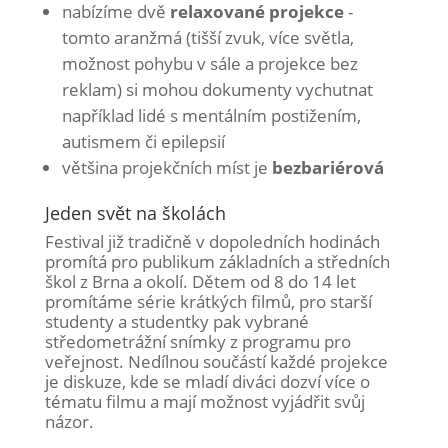
nabízíme dvě
relaxované
projekce
-
tomto aranžmá (tišší zvuk, více světla,
možnost pohybu v sále a projekce bez
reklam) si mohou dokumenty vychutnat
například lidé s mentálním postižením,
autismem či epilepsií
většina projekčních míst je
bezbariérová
Jeden svět na školách
Festival již tradičně v dopoledních hodinách
promítá pro publikum základních a středních
škol z Brna a okolí. Dětem od 8 do 14 let
promítáme série krátkých filmů, pro starší
studenty a studentky pak vybrané
středometrážní snímky z programu pro
veřejnost. Nedílnou součástí každé projekce
je diskuze, kde se mladí diváci dozví více o
tématu filmu a mají možnost vyjádřit svůj
názor.