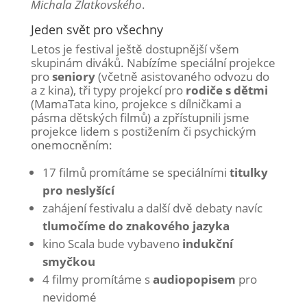
Michala Zlatkovského
.
Jeden svět pro všechny
Letos je festival ještě dostupnější všem
skupinám diváků. Nabízíme speciální projekce
pro
seniory
(včetně asistovaného odvozu do
a z kina), tři typy projekcí pro
rodiče
s
dětmi
(MamaTata kino, projekce s dílničkami a
pásma dětských filmů) a zpřístupnili jsme
projekce lidem s postižením či psychickým
onemocněním:
17 filmů promítáme se speciálními
titulky
pro
neslyšící
zahájení festivalu a další dvě debaty navíc
tlumočíme
do
znakového
jazyka
kino Scala bude vybaveno
indukční
smyčkou
4 filmy promítáme s
audiopopisem
pro
nevidomé