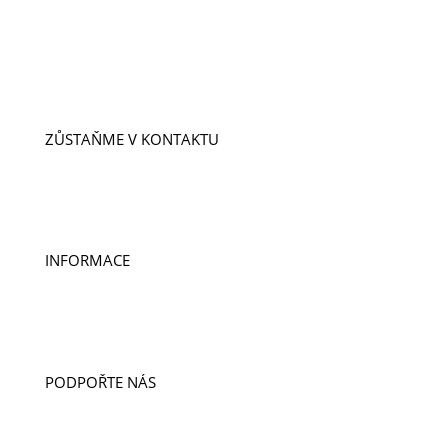
VIZE A POSLÁNÍ
ÚSPĚCHY
NAŠI LIDÉ
PŘÍPADY
PROJEKTY
ZŮSTAŇME V KONTAKTU
ODEBÍREJTE NOVINKY
KONTAKTY
DOBROVOLNICTVÍ A STÁŽE
INFORMACE
PUBLIKACE
PRO MÉDIA
VÝROČNÍ ZPRÁVY
PODPOŘTE NÁS
DARUJTE
LIGA CUP
DOBROČINNÝ OBCHOD