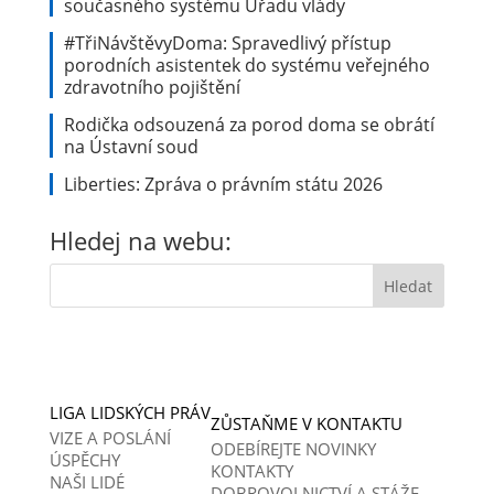
současného systému Úřadu vlády
#TřiNávštěvyDoma: Spravedlivý přístup
porodních asistentek do systému veřejného
zdravotního pojištění
Rodička odsouzená za porod doma se obrátí
na Ústavní soud
Liberties: Zpráva o právním státu 2026
Hledej na webu:
LIGA LIDSKÝCH PRÁV
ZŮSTAŇME V KONTAKTU
VIZE A POSLÁNÍ
ODEBÍREJTE NOVINKY
ÚSPĚCHY
KONTAKTY
NAŠI LIDÉ
DOBROVOLNICTVÍ A STÁŽE