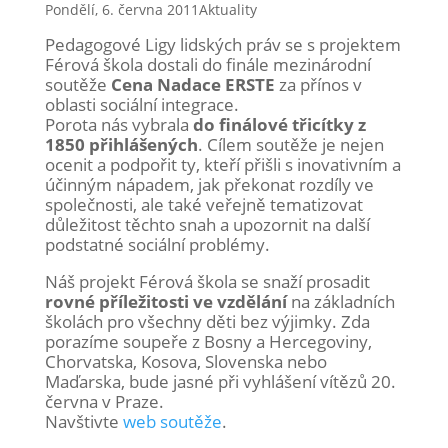
Pondělí, 6. června 2011
Aktuality
Pedagogové Ligy lidských práv se s projektem
Férová škola dostali do finále mezinárodní
soutěže
Cena Nadace ERSTE
za přínos v
oblasti sociální integrace.
Porota nás vybrala
do finálové třicítky z
1850 přihlášených
. Cílem soutěže je nejen
ocenit a podpořit ty, kteří přišli s inovativním a
účinným nápadem, jak překonat rozdíly ve
společnosti, ale také veřejně tematizovat
důležitost těchto snah a upozornit na další
podstatné sociální problémy.
Náš projekt Férová škola se snaží prosadit
rovné příležitosti ve vzdělání
na základních
školách pro všechny děti bez výjimky. Zda
porazíme soupeře z Bosny a Hercegoviny,
Chorvatska, Kosova, Slovenska nebo
Maďarska, bude jasné při vyhlášení vítězů 20.
června v Praze.
Navštivte
web soutěže
.