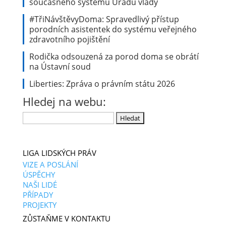
současného systému Úřadu vlády
#TřiNávštěvyDoma: Spravedlivý přístup
porodních asistentek do systému veřejného
zdravotního pojištění
Rodička odsouzená za porod doma se obrátí
na Ústavní soud
Liberties: Zpráva o právním státu 2026
Hledej na webu:
Vyhledávání
LIGA LIDSKÝCH PRÁV
VIZE A POSLÁNÍ
ÚSPĚCHY
NAŠI LIDÉ
PŘÍPADY
PROJEKTY
ZŮSTAŇME V KONTAKTU