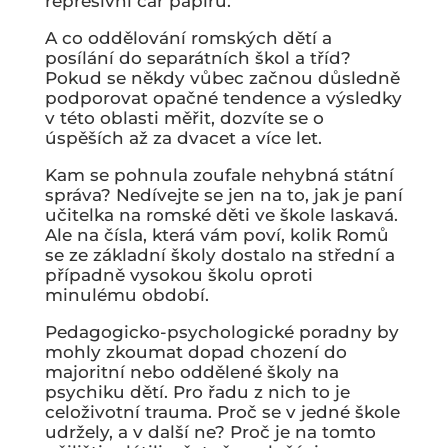
represivní cár papíru.
A co oddělování romských dětí a
posílání do separátních škol a tříd?
Pokud se někdy vůbec začnou důsledně
podporovat opačné tendence a výsledky
v této oblasti měřit, dozvíte se o
úspěších až za dvacet a více let.
Kam se pohnula zoufale nehybná státní
správa? Nedívejte se jen na to, jak je paní
učitelka na romské děti ve škole laskavá.
Ale na čísla, která vám poví, kolik Romů
se ze základní školy dostalo na střední a
případně vysokou školu oproti
minulému období.
Pedagogicko-psychologické poradny by
mohly zkoumat dopad chození do
majoritní nebo oddělené školy na
psychiku dětí. Pro řadu z nich to je
celoživotní trauma. Proč se v jedné škole
udržely, a v další ne? Proč je na tomto