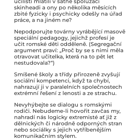
učilišti mlátili v šatně spolužáci
skinheadi a ony po několika měsících
zbité fyzicky i psychicky odešly na úřad
práce, a na jiném ne?
Nepodporujte továrny vyrábějící masově
speciální pedagogy, jejichž profesí je
učit romské děti odděleně. (Segregační
argument praví: „Proč by se s nimi měla
otravovat učitelka, která na to pět let
nestudovala?“)
Smíšené školy a třídy přirozeně zvyšují
sociální kompetenci, když ta chybí,
nahrazují ji v paralelních společnostech
extrémní řešení z lenosti a ze strachu.
Nevyhýbejte se dialogu s romskými
rodiči. Nebudeme-li hovořit zavčas my,
nahradí nás logicky extremisté ať již z
dělnických či národně odporných stran
nebo sociálky s jejich vytříbenějším
komunikačním stylem.