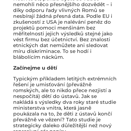
nemohli něco přesnějšího dozvědět – i
díky odporu řady vlivných Romů se
nesbírají žádná přesná data. Podle EU i
zkušeností z USA je nalévání peněz do
projektů pomoci menšinám bez
měřitelnosti jejich výsledků stejné jako
vést firmu bez účetnictví. Bez znalosti
etnických dat nemůžete ani sledovat
míru diskriminace. To se hodí i
blábolícím náckům.
Začínejme u dětí
Typickým příkladem letitých extrémních
řešení je umisťování (převážně
romských, ale to nikdo přece nezjistí a
nespočítá) dětí do ústavů. Jak se
nakládá s výsledky dva roky staré studie
ministerstva vnitra, která jasně
poukázala na to, že děti z ústavů končí
převážně ve vězení? Tato studie je
strategicky daleko důležitější než nový