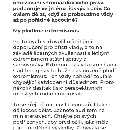
omezování shromažďovacího práva
podporuje ve jménu lidských práv. Co
ovšem dělat, když se probouzíme vždy
až po pořádné kocovině?
My plodíme extremismus
Proto bych si dovolil učinit jiná
doporučení pro příští vlády, a to na
základě špatných zkušeností s letitým
extremismem státní správy a
samosprávy. Extrémní pasivita smíchaná
s ad hoc gesty bohužel zaslouženě plodí
extremismus. Ten vždy nahradí zoufale
chybějící každodenní důslednost. Proto
několik desítek tisíc perspektivních
romských rodin emigrovalo.
To se zřejmě napravit nepodaří. I tak se
dá leccos dělat. Začněte auditem na
ministerstvech. Chtějte po svých
podřízených, aby předložili, jaká měla
jejich oddělení výsledky. Zabývala se