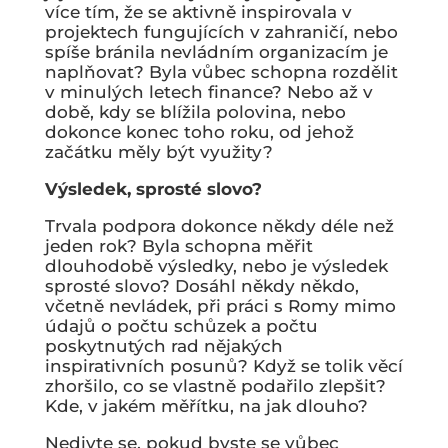
více tím, že se aktivně inspirovala v
projektech fungujících v zahraničí, nebo
spíše bránila nevládním organizacím je
naplňovat? Byla vůbec schopna rozdělit
v minulých letech finance? Nebo až v
době, kdy se blížila polovina, nebo
dokonce konec toho roku, od jehož
začátku měly být využity?
Výsledek, sprosté slovo?
Trvala podpora dokonce někdy déle než
jeden rok? Byla schopna měřit
dlouhodobě výsledky, nebo je výsledek
sprosté slovo? Dosáhl někdy někdo,
včetně nevládek, při práci s Romy mimo
údajů o počtu schůzek a počtu
poskytnutých rad nějakých
inspirativních posunů? Když se tolik věcí
zhoršilo, co se vlastně podařilo zlepšit?
Kde, v jakém měřítku, na jak dlouho?
Nedivte se, pokud byste se vůbec