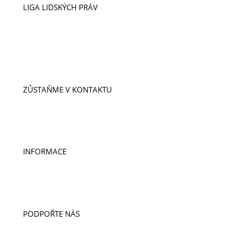
LIGA LIDSKÝCH PRÁV
VIZE A POSLÁNÍ
ÚSPĚCHY
NAŠI LIDÉ
PŘÍPADY
PROJEKTY
ZŮSTAŇME V KONTAKTU
ODEBÍREJTE NOVINKY
KONTAKTY
DOBROVOLNICTVÍ A STÁŽE
INFORMACE
PUBLIKACE
PRO MÉDIA
VÝROČNÍ ZPRÁVY
PODPOŘTE NÁS
DARUJTE