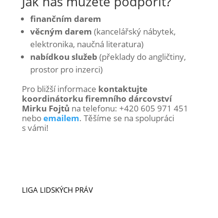
Jak nás můžete podpořit?
finančním darem
věcným darem
(kancelářský nábytek,
elektronika, naučná literatura)
nabídkou služeb
(překlady do angličtiny,
prostor pro inzerci)
Pro bližší informace
kontaktujte
koordinátorku firemního dárcovství
Mirku Fojtů
na telefonu: +420 605 971 451
nebo
emailem
. Těšíme se na spolupráci
s vámi!
LIGA LIDSKÝCH PRÁV
VIZE A POSLÁNÍ
ÚSPĚCHY