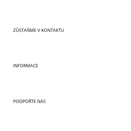
NAŠI LIDÉ
PŘÍPADY
PROJEKTY
ZŮSTAŇME V KONTAKTU
ODEBÍREJTE NOVINKY
KONTAKTY
DOBROVOLNICTVÍ A STÁŽE
INFORMACE
PUBLIKACE
PRO MÉDIA
VÝROČNÍ ZPRÁVY
PODPOŘTE NÁS
DARUJTE
LIGA CUP
DOBROČINNÝ OBCHOD
ODKAZ V ZÁVĚTI