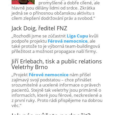
promyšlené a dobře cílené, ale
hlavně jsou dělány lidmi od srdce. Zkrátka
jedná se o přínosnou občanskou aktivitu s
cílem zlepšení dodržování práv a svobod.“
Jack Doig, ředitel FNZ
„Rozhodli jsme se zúčastnit
Liga Cupu
kvůli
podpoře projektu
Férová nemocnice
, ale
také protože to je výborná team-buildingová
příležitost a možnost propagace naší firmy.
Jiří Erlebach, tisk a public relations
Veletrhy Brno
„Projekt
Férové nemocnice
nám přišel
zajímavý svojí podstatou – chce přinášet
srozumitelné a ucelené informace o právech
pacientů. Stejně tak veletrhy jsou primárně o
informacích, které jsou férové, nezkreslené a
z první ruky. Proto rádi přispějeme na dobrou
věc.“