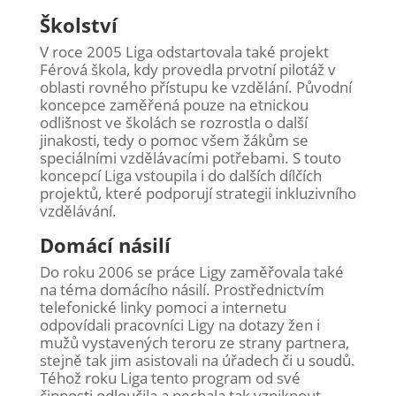
Školství
V roce 2005 Liga odstartovala také projekt
Férová škola, kdy provedla prvotní pilotáž v
oblasti rovného přístupu ke vzdělání. Původní
koncepce zaměřená pouze na etnickou
odlišnost ve školách se rozrostla o další
jinakosti, tedy o pomoc všem žákům se
speciálními vzdělávacími potřebami. S touto
koncepcí Liga vstoupila i do dalších dílčích
projektů, které podporují strategii inkluzivního
vzdělávání.
Domácí násilí
Do roku 2006 se práce Ligy zaměřovala také
na téma domácího násilí. Prostřednictvím
telefonické linky pomoci a internetu
odpovídali pracovníci Ligy na dotazy žen i
mužů vystavených teroru ze strany partnera,
stejně tak jim asistovali na úřadech či u soudů.
Téhož roku Liga tento program od své
činnosti odloučila a nechala tak vzniknout