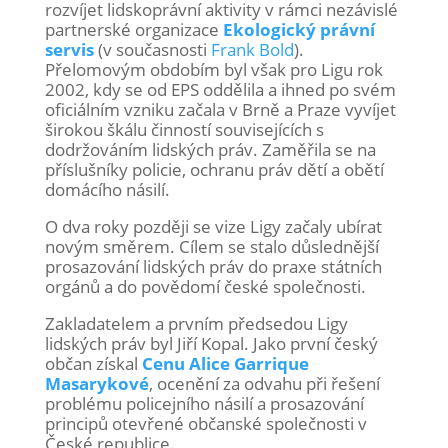
rozvíjet lidskoprávní aktivity v rámci nezávislé
partnerské organizace
Ekologický právní
servis
(v současnosti
Frank Bold
).
Přelomovým obdobím byl však pro Ligu rok
2002, kdy se od EPS oddělila a ihned po svém
oficiálním vzniku začala v Brně a Praze vyvíjet
širokou škálu činností souvisejících s
dodržováním lidských práv. Zaměřila se na
příslušníky policie, ochranu práv dětí a obětí
domácího násilí.
O dva roky později se vize Ligy začaly ubírat
novým směrem. Cílem se stalo důslednější
prosazování lidských práv do praxe státních
orgánů a do povědomí české společnosti.
Zakladatelem a prvním předsedou Ligy
lidských práv byl Jiří Kopal. Jako první český
občan získal
Cenu Alice Garrique
Masarykové
, ocenění za odvahu při řešení
problému policejního násilí a prosazování
principů otevřené občanské společnosti v
České republice.