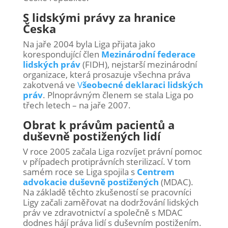
S lidskými právy za hranice
Česka
Na jaře 2004 byla Liga přijata jako
korespondující člen
Mezinárodní federace
lidských práv
(FIDH), nejstarší mezinárodní
organizace, která prosazuje všechna práva
zakotvená ve
V
šeobecné deklaraci lidských
práv
. Plnoprávným členem se stala Liga po
třech letech – na jaře 2007.
Obrat k právům pacientů a
duševně postižených lidí
V roce 2005 začala Liga rozvíjet právní pomoc
v případech protiprávních sterilizací. V tom
samém roce se Liga spojila s
Centrem
advokacie duševně postižených
(MDAC).
Na základě těchto zkušeností se pracovníci
Ligy začali zaměřovat na dodržování lidských
práv ve zdravotnictví a společně s MDAC
dodnes hájí práva lidí s duševním postižením.