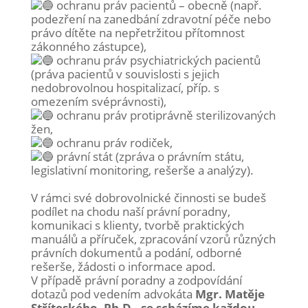
ochranu práv pacientů – obecně (např.
podezření na zanedbání zdravotní péče nebo
právo dítěte na nepřetržitou přítomnost
zákonného zástupce),
ochranu práv psychiatrických pacientů
(práva pacientů v souvislosti s jejich
nedobrovolnou hospitalizací, příp. s
omezením svéprávnosti),
ochranu práv protiprávně sterilizovaných
žen,
ochranu práv rodiček,
právní stát (zpráva o právním státu,
legislativní monitoring, rešerše a analýzy).
V rámci své dobrovolnické činnosti se budeš
podílet na chodu naší právní poradny,
komunikaci s klienty, tvorbě praktických
manuálů a příruček, zpracování vzorů různých
právních dokumentů a podání, odborné
rešerše, žádosti o informace apod.
V případě právní poradny a zodpovídání
dotazů pod vedením advokáta
Mgr. Matěje
Stříteského, Ph.D., se scházíme každou