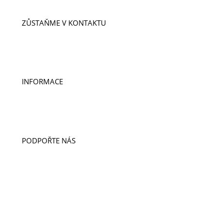
ZŮSTAŇME V KONTAKTU
ODEBÍREJTE NOVINKY
KONTAKTY
DOBROVOLNICTVÍ A STÁŽE
INFORMACE
PUBLIKACE
PRO MÉDIA
VÝROČNÍ ZPRÁVY
PODPOŘTE NÁS
DARUJTE
LIGA CUP
DOBROČINNÝ OBCHOD
ODKAZ V ZÁVĚTI