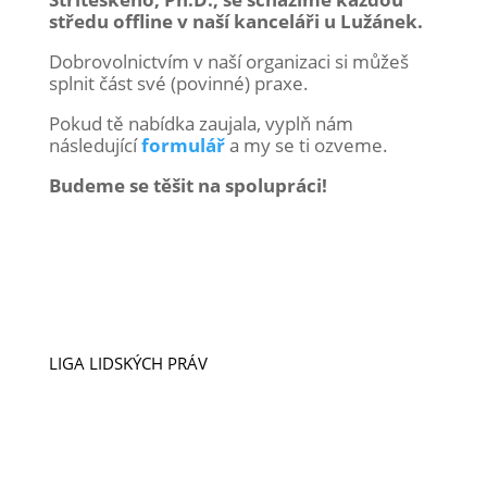
středu offline v naší kanceláři u Lužánek.
Dobrovolnictvím v naší organizaci si můžeš
splnit část své (povinné) praxe.
Pokud tě nabídka zaujala, vyplň nám
následující
formulář
a my se ti ozveme.
Budeme se těšit na spolupráci!
LIGA LIDSKÝCH PRÁV
VIZE A POSLÁNÍ
ÚSPĚCHY
NAŠI LIDÉ
PŘÍPADY
PROJEKTY