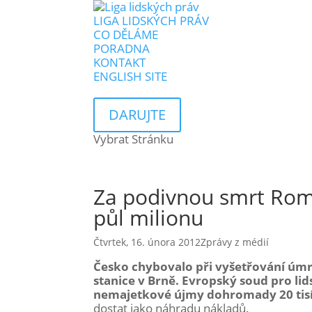
LIGA LIDSKÝCH PRÁV
CO DĚLÁME
PORADNA
KONTAKT
ENGLISH SITE
DARUJTE
Vybrat Stránku
Za podivnou smrt Roma
půl milionu
Čtvrtek, 16. února 2012
Zprávy z médií
Česko chybovalo při vyšetřování úmrt
stanice v Brně. Evropský soud pro li
nemajetkové újmy dohromady 20 tisíc 
dostat jako náhradu nákladů.