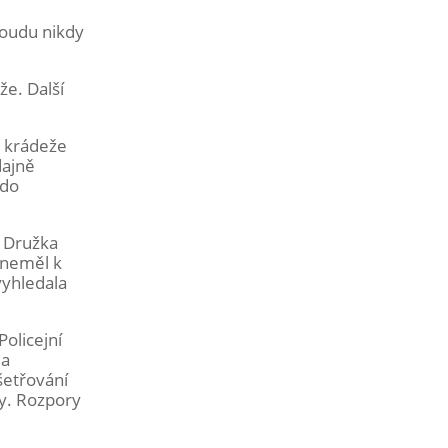
soudu nikdy
e. Další
z krádeže
dajně
 do
. Družka
 neměl k
vyhledala
Policejní
 a
šetřování
ty. Rozpory