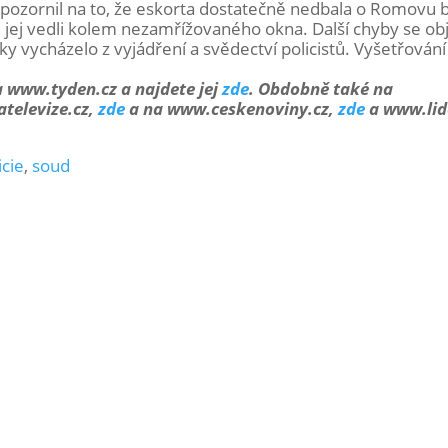
 upozornil na to, že eskorta dostatečně nedbala o Romovu
é jej vedli kolem nezamřížovaného okna. Další chyby se obj
ky vycházelo z vyjádření a svědectví policistů. Vyšetřování
a www.tyden.cz a najdete jej
zde
.
Obdobně také na
televize.cz,
zde
a na www.ceskenoviny.cz,
zde
a www.lid
icie
,
soud