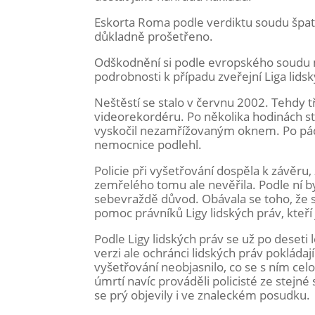
Eskorta Roma podle verdiktu soudu špat
důkladně prošetřeno.
Odškodnění si podle evropského soudu 
podrobnosti k případu zveřejní Liga lids
Neštěstí se stalo v červnu 2002. Tehdy tř
videorekordéru. Po několika hodinách str
vyskočil nezamřížovaným oknem. Po pádu
nemocnice podlehl.
Policie při vyšetřování dospěla k závěru
zemřelého tomu ale nevěřila. Podle ní b
sebevraždě důvod. Obávala se toho, že se
pomoc právníků Ligy lidských práv, kteří j
Podle Ligy lidských práv se už po deseti 
verzi ale ochránci lidských práv pokláda
vyšetřování neobjasnilo, co se s ním cel
úmrtí navíc prováděli policisté ze stejn
se prý objevily i ve znaleckém posudku.