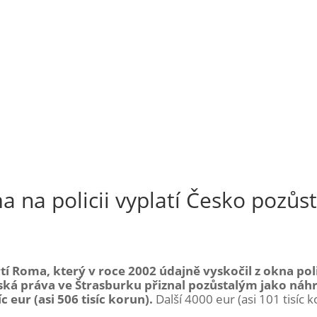
 na policii vyplatí Česko pozůs
í Roma, který v roce 2002 údajně vyskočil z okna pol
dská práva ve Štrasburku přiznal pozůstalým jako náh
eur (asi 506 tisíc korun).
Další 4000 eur (asi 101 tisíc 