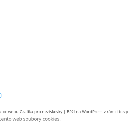
Ů
utor webu
Grafika pro neziskovky
| Běží na WordPress v rámci bez
á tento web soubory cookies.