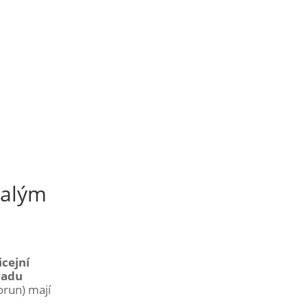
talým
icejní
radu
korun) mají