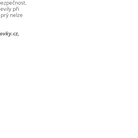
 bezpečnost.
evily při
 prý nelze
ovky.cz,