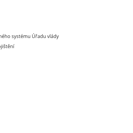
asného systému Úřadu vlády
jištění