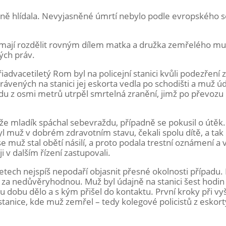
ně hlídala. Nevyjasněné úmrtí nebylo podle evropského 
mají rozdělit rovným dílem matka a družka zemřelého muž
kých práv.
iadvacetiletý Rom byl na policejní stanici kvůli podezření 
ávených na stanici jej eskorta vedla po schodišti a muž ú
 z osmi metrů utrpěl smrtelná zranění, jimž po převozu
, že mladík spáchal sebevraždu, případně se pokusil o útěk
yl muž v dobrém zdravotním stavu, čekali spolu dítě, a tak
 muž stal obětí násilí, a proto podala trestní oznámení a 
i v dalším řízení zastupovali.
letech nejspíš nepodaří objasnit přesné okolnosti případu. 
jí za nedůvěryhodnou. Muž byl údajně na stanici šest hodin
ou dobu dělo a s kým přišel do kontaktu. První kroky při vy
é stanice, kde muž zemřel – tedy kolegové policistů z eskor