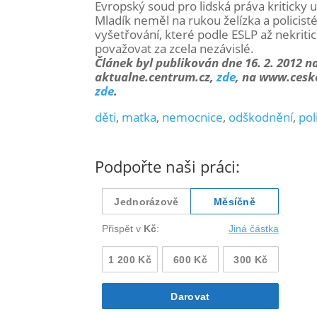
Evropský soud pro lidská práva kriticky
Mladík neměl na rukou želízka a policist
vyšetřování, které podle ESLP až nekritic
považovat za zcela nezávislé.
Článek byl publikován dne 16. 2. 2012 n
aktualne.centrum.cz,
zde
, na www.ceska
zde
.
děti
,
matka
,
nemocnice
,
odškodnění
,
pol
Podpořte naši práci: