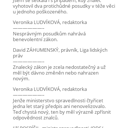
Jsem se setkala i s případem, kdy znalec
vyhotovil dva protichůdné posudky v téže věci
u jednoho poškozeného.
Veronika LUDVÍKOVÁ, redaktorka
——————–
Nesprávným posudkům nahrává
benevolentní zákon.
David ZÁHUMENSKÝ, právník, Liga lidských
práv
——————–
Znalecký zákon je zcela nedostatečný a už
měl být dávno změněn nebo nahrazen
novým.
Veronika LUDVÍKOVÁ, redaktorka
——————–
Jenže ministerstvo spravedlnosti čtyřicet
jedna let starý předpis ani nenovelizovalo.
Teď chystá nový, ten by měl výrazně zpřísnit
odpovědnost znalců.