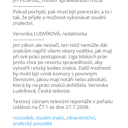
Jiří POSPÍŠIL, ministr spravedlnosti /ODS/
——————–
Pokud pochybí, pak musí být potrestán, a to i
tak, že přijde o možnost vykonávat soudní
znalectví.
Veronika LUDVÍKOVÁ, redaktorka
——————–
Jen zákon ale nestačí, ten totiž nemůže dát
znalcům napříč všemi obory vodítko, jak mají
při své práci postupovat. Liga lidských práv
proto chce po resortu spravedlnosti, aby
vytvořil i etický kodex znalce. Další možností
by mohl být vznik komory s povinným
členstvím, jakou mají notáři nebo advokáti,
která by na práci znalců dohlížela. Veronika
Ludvíková, Česká televize.
Textový záznam televizní reportáže v pořadu
Události na ČT 1 ze dne 27.7.2008.
rozsudek
,
soudní znalci
,
zdravotnictví
,
znalecký posudek