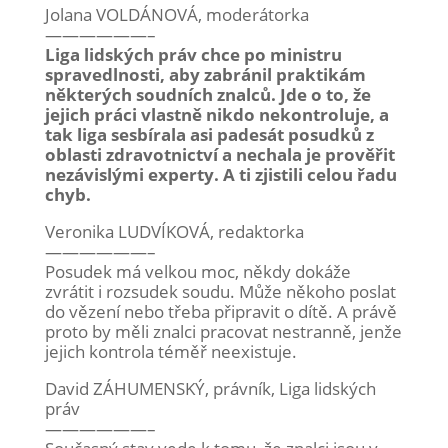
Jolana VOLDÁNOVÁ, moderátorka
——————–
Liga lidských práv chce po ministru
spravedlnosti, aby zabránil praktikám
některých soudních znalců. Jde o to, že
jejich práci vlastně nikdo nekontroluje, a
tak liga sesbírala asi padesát posudků z
oblasti zdravotnictví a nechala je prověřit
nezávislými experty. A ti zjistili celou řadu
chyb.
Veronika LUDVÍKOVÁ, redaktorka
——————–
Posudek má velkou moc, někdy dokáže
zvrátit i rozsudek soudu. Může někoho poslat
do vězení nebo třeba připravit o dítě. A právě
proto by měli znalci pracovat nestranně, jenže
jejich kontrola téměř neexistuje.
David ZÁHUMENSKÝ, právník, Liga lidských
práv
——————–