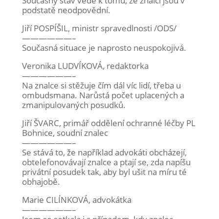
Současný stav vede k tomu, že znalci jsou v
podstatě neodpovědní.
Jiří POSPÍŠIL, ministr spravedlnosti /ODS/
——————–
Současná situace je naprosto neuspokojivá.
Veronika LUDVÍKOVÁ, redaktorka
——————–
Na znalce si stěžuje čím dál víc lidí, třeba u
ombudsmana. Narůstá počet uplacených a
zmanipulovaných posudků.
Jiří ŠVARC, primář oddělení ochranné léčby PL
Bohnice, soudní znalec
——————–
Se stává to, že například advokáti obcházejí,
obtelefonovávají znalce a ptají se, zda napíšu
privátní posudek tak, aby byl ušit na míru té
obhajobě.
Marie CILÍNKOVÁ, advokátka
——————–