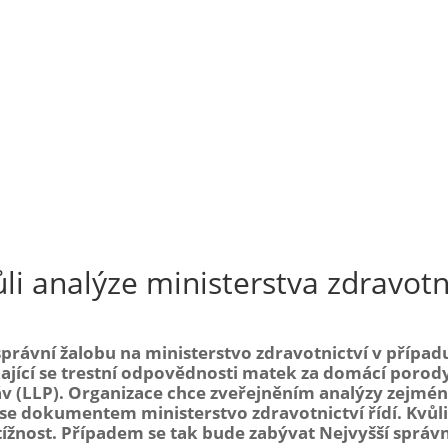
li analýze ministerstva zdravotn
správní žalobu na ministerstvo zdravotnictví v případ
ající se trestní odpovědnosti matek za domácí porod
áv (LLP). Organizace chce zveřejněním analýzy zejmén
 se dokumentem ministerstvo zdravotnictví řídí. Kvů
ížnost. Případem se tak bude zabývat Nejvyšší správn