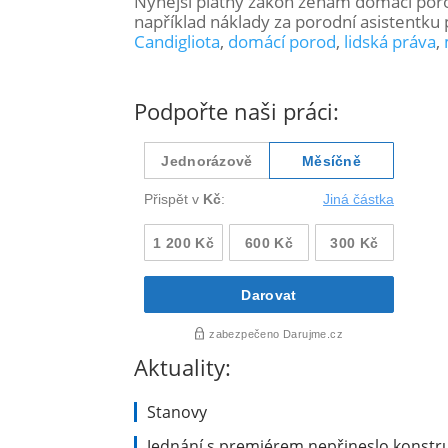
Nynější platný zákon ženám domácí porod
například náklady za porodní asistentku
Candigliota
,
domácí porod
,
lidská práva
,
Podpořte naši práci:
Aktuality:
Stanovy
Jednání s premiérem nepřineslo konstru