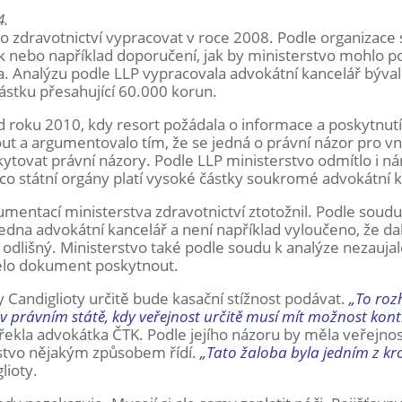
4.
vo zdravotnictví vypracovat v roce 2008. Podle organizace
ek nebo například doporučení, jak by ministerstvo mohlo p
a. Analýzu podle LLP vypracovala advokátní kancelář býva
ástku přesahující 60.000 korun.
d roku 2010, kdy resort požádala o informace a poskytnutí
out a argumentovalo tím, že se jedná o právní názor pro vn
ytovat právní názory. Podle LLP ministerstvo odmítlo i ná
co státní orgány platí vysoké částky soukromé advokátní k
umentací ministerstva zdravotnictví ztotožnil. Podle soudu
jedna advokátní kancelář a není například vyloučeno, že dal
odlišný. Ministerstvo také podle soudu k analýze nezaujal
selo dokument poskytnout.
 Candiglioty určitě bude kasační stížnost podávat.
„To roz
v právním státě, kdy veřejnost určitě musí mít možnost kont
řekla advokátka ČTK. Podle jejího názoru by měla veřejnos
erstvo nějakým způsobem řídí.
„Tato žaloba byla jedním z kr
lioty.