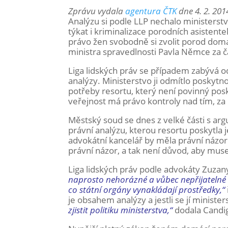
Zprávu vydala
agentura ČTK
dne 4. 2. 201
Analýzu si podle LLP nechalo ministerst
týkat i kriminalizace porodních asistent
právo žen svobodně si zvolit porod dom
ministra spravedlnosti Pavla Němce za č
Liga lidských práv se případem zabývá o
analýzy. Ministerstvo ji odmítlo poskytn
potřeby resortu, který není povinný posk
veřejnost má právo kontroly nad tím, za 
Městský soud se dnes z velké části s arg
právní analýzu, kterou resortu poskytla 
advokátní kancelář by měla právní názor 
právní názor, a tak není důvod, aby mu
Liga lidských práv podle advokáty Zuzany
naprosto nehorázné a vůbec nepřijatelné 
co státní orgány vynakládají prostředky,“
je obsahem analýzy a jestli se jí minist
zjistit politiku ministerstva,“
dodala Candig