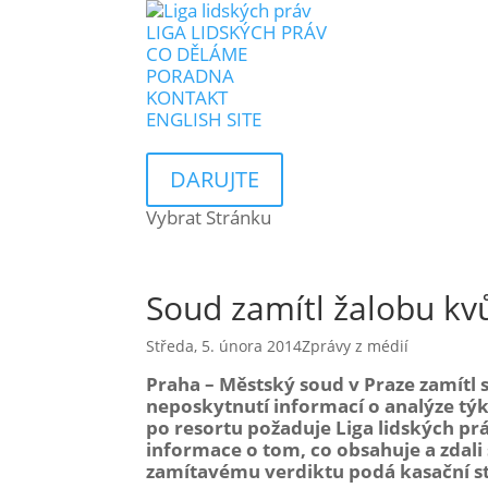
LIGA LIDSKÝCH PRÁV
CO DĚLÁME
PORADNA
KONTAKT
ENGLISH SITE
DARUJTE
Vybrat Stránku
Soud zamítl žalobu kvů
Středa, 5. února 2014
Zprávy z médií
Praha – Městský soud v Praze zamítl 
neposkytnutí informací o analýze týk
po resortu požaduje Liga lidských pr
informace o tom, co obsahuje a zdali
zamítavému verdiktu podá kasační st