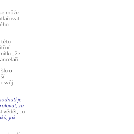
 se může
otlačovat
lého
 této
itřní
mitku, že
anceláři.
 šlo o
ší
o svůj
hodnutí je
rolovat, za
t vědět, co
oků, jak