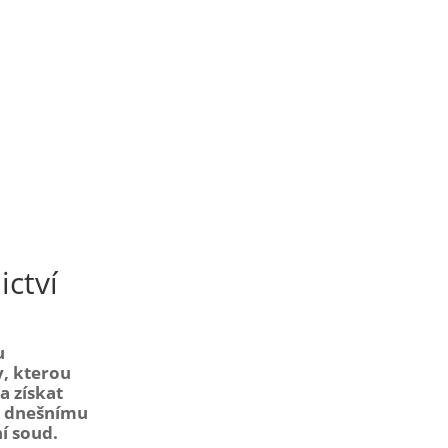
ictví
u
y, kterou
a získat
li dnešnímu
í soud.