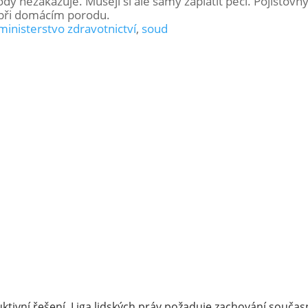
y nezakazuje. Musejí si ale samy zaplatit péči. Pojišťovn
 při domácím porodu.
ministerstvo zdravotnictví
,
soud
ktivní řešení. Liga lidských práv požaduje zachování souč