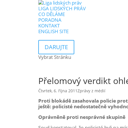
LIGA LIDSKÝCH PRÁV
CO DĚLÁME
PORADNA
KONTAKT
ENGLISH SITE
DARUJTE
Vybrat Stránku
Přelomový verdikt oh
Čtvrtek, 6. října 2011
Zprávy z médií
Proti blokádě zasahovala policie prot
ještě: policisté nedostatečně vyhodno
Oprávněně proti nesprávné skupině
Soud konstatoval, že policisté byli na mí