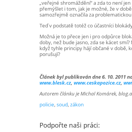
„veřejné shromáždění“ a zda to není jen 
přemýšlet i tom, jak je možné, že v době 
samozřejmě označila za problematickou s
Teď v podstatě totéž co účastníci blokády
Možná je to přece jen i pro odpůrce blo
doby, než bude jasno, zda se kácet smí?
když tyhle principy hájí občané v době, k
porušují?
Článek byl publikován dne 6. 10. 2011 n
www.blesk.cz
,
www.ceskapozice.cz
,
www
Autorem článku je Michal Komárek, blog.a
policie
,
soud
,
zákon
Podpořte naši práci: