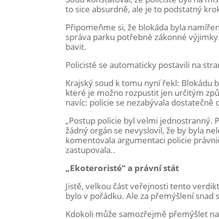
to sice absurdně, ale je to podstatný kro
Připomeňme si, že blokáda byla namířen
správa parku potřebné zákonné výjimky.
bavit.
Policisté se automaticky postavili na str
Krajský soud k tomu nyní řekl: Blokádu
které je možno rozpustit jen určitým zp
navíc: policie se nezabývala dostatečně 
„Postup policie byl velmi jednostranný.
žádný orgán se nevyslovil, že by byla ne
komentovala argumentaci policie právnič
zastupovala..
„Ekoteroristé“ a právní stát
Jistě, velkou část veřejnosti tento verdi
bylo v pořádku. Ale za přemýšlení snad st
Kdokoli může samozřejmě přemýšlet na t