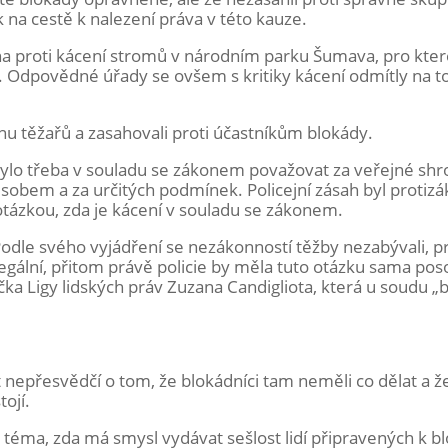
k na cestě k nalezení práva v této kauze.
a proti kácení stromů v národním parku Šumava, pro kte
 Odpovědné úřady se ovšem s kritiky kácení odmítly na t
anu těžařů a zasahovali proti účastníkům blokády.
 bylo třeba v souladu se zákonem považovat za veřejné sh
ůsobem a za určitých podmínek. Policejní zásah byl protiz
otázkou, zda je kácení v souladu se zákonem.
 Podle svého vyjádření se nezákonností těžby nezabývali, p
legální, přitom právě policie by měla tuto otázku sama pos
ka Ligy lidských práv Zuzana Candigliota, která u soudu „
kt nepřesvědčí o tom, že blokádníci tam neměli co dělat a ž
ojí.
éma, zda má smysl vydávat sešlost lidí připravených k b