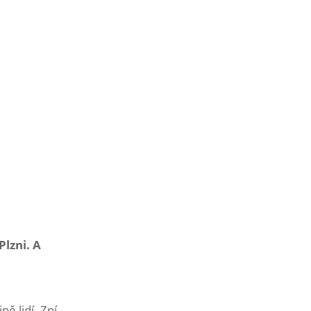
Plzni. A
ě lidí. Zní