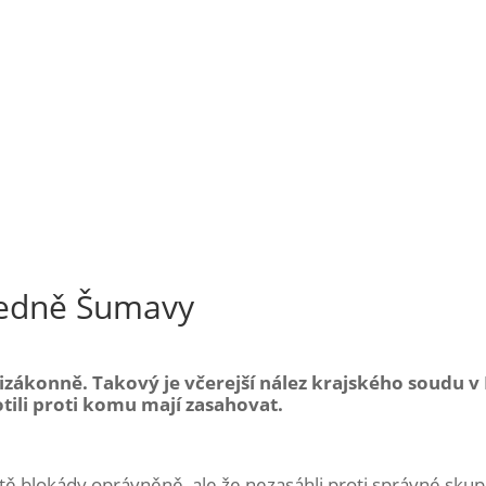
ledně Šumavy
izákonně. Takový je včerejší nález krajského soudu v 
tili proti komu mají zasahovat.
stě blokády oprávněně, ale že nezasáhli proti správné skupin