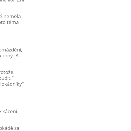
ré neměla
oto téma
romáždění,
ákonný. A
rotože
oudit.“
blokádníky“
e kácení
lokádě za