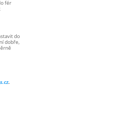
lo fér
k
stavit do
ní dobře,
áměrně
s.cz
.