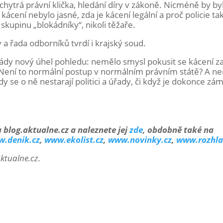
chytrá právní klička, hledání díry v zákoně. Nicméně by by
kácení nebylo jasné, zda je kácení legální a proč policie ta
kupinu „blokádníky“, nikoli těžaře.
 a řada odborníků tvrdí i krajský soud.
kády nový úhel pohledu: nemělo smysl pokusit se kácení za
 Není to normální postup v normálním právním státě? A ne
dy se o ně nestarají politici a úřady, či když je dokonce z
a blog.aktualne.cz a naleznete jej
zde
, obdobně také na
.denik.cz
,
www.ekolist.cz
,
www.novinky.cz
,
www.rozhla
ktualne.cz.