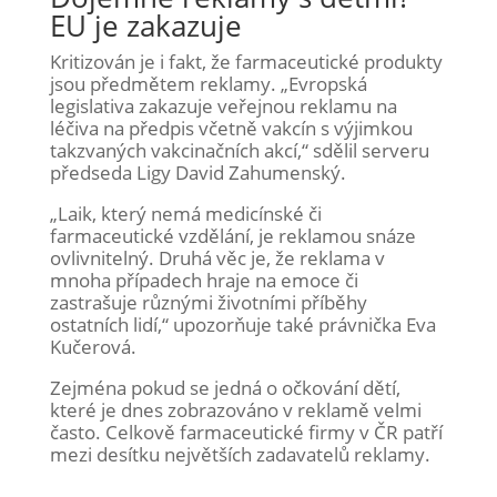
EU je zakazuje
Kritizován je i fakt, že farmaceutické produkty
jsou předmětem reklamy. „Evropská
legislativa zakazuje veřejnou reklamu na
léčiva na předpis včetně vakcín s výjimkou
takzvaných vakcinačních akcí,“ sdělil serveru
předseda Ligy David Zahumenský.
„Laik, který nemá medicínské či
farmaceutické vzdělání, je reklamou snáze
ovlivnitelný. Druhá věc je, že reklama v
mnoha případech hraje na emoce či
zastrašuje různými životními příběhy
ostatních lidí,“ upozorňuje také právnička Eva
Kučerová.
Zejména pokud se jedná o očkování dětí,
které je dnes zobrazováno v reklamě velmi
často. Celkově farmaceutické firmy v ČR patří
mezi desítku největších zadavatelů reklamy.