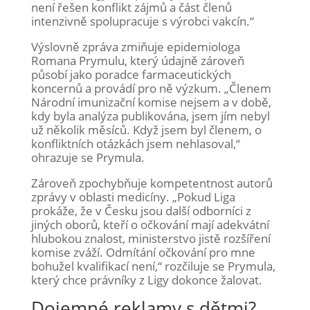
není řešen konflikt zájmů a část členů
intenzivně spolupracuje s výrobci vakcín.“
Výslovně zpráva zmiňuje epidemiologa
Romana Prymulu, který údajně zároveň
působí jako poradce farmaceutických
koncernů a provádí pro ně výzkum. „Členem
Národní imunizační komise nejsem a v době,
kdy byla analýza publikována, jsem jím nebyl
už několik měsíců. Když jsem byl členem, o
konfliktních otázkách jsem nehlasoval,“
ohrazuje se Prymula.
Zároveň zpochybňuje kompetentnost autorů
zprávy v oblasti medicíny. „Pokud Liga
prokáže, že v Česku jsou další odborníci z
jiných oborů, kteří o očkování mají adekvátní
hlubokou znalost, ministerstvo jistě rozšíření
komise zváží. Odmítání očkování pro mne
bohužel kvalifikací není,“ rozčiluje se Prymula,
který chce právníky z Ligy dokonce žalovat.
Dojemné reklamy s dětmi?