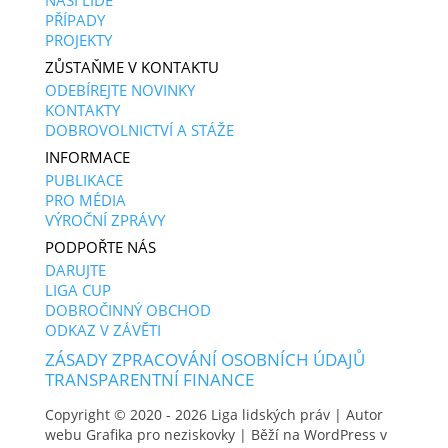
NAŠI LIDÉ
PŘÍPADY
PROJEKTY
ZŮSTAŇME V KONTAKTU
ODEBÍREJTE NOVINKY
KONTAKTY
DOBROVOLNICTVÍ A STÁŽE
INFORMACE
PUBLIKACE
PRO MÉDIA
VÝROČNÍ ZPRÁVY
PODPOŘTE NÁS
DARUJTE
LIGA CUP
DOBROČINNÝ OBCHOD
ODKAZ V ZÁVĚTI
ZÁSADY ZPRACOVÁNÍ OSOBNÍCH ÚDAJŮ
TRANSPARENTNÍ FINANCE
Copyright © 2020 - 2026
Liga lidských práv
| Autor
webu
Grafika pro neziskovky
| Běží na WordPress v