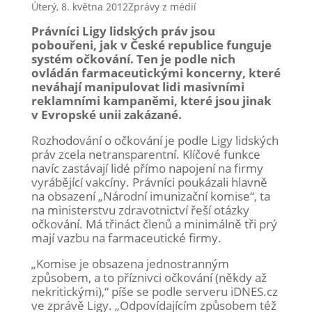
Úterý, 8. května 2012
Zprávy z médií
Právníci Ligy lidských práv jsou
pobouřeni, jak v České republice funguje
systém očkování. Ten je podle nich
ovládán farmaceutickými koncerny, které
neváhají manipulovat lidi masivními
reklamními kampaněmi, které jsou jinak
v Evropské unii zakázané.
Rozhodování o očkování je podle Ligy lidských
práv zcela netransparentní. Klíčové funkce
navíc zastávají lidé přímo napojení na firmy
vyrábějící vakcíny. Právníci poukázali hlavně
na obsazení „Národní imunizační komise“, ta
na ministerstvu zdravotnictví řeší otázky
očkování. Má třináct členů a minimálně tři prý
mají vazbu na farmaceutické firmy.
„Komise je obsazena jednostranným
způsobem, a to příznivci očkování (někdy až
nekritickými),“ píše se podle serveru iDNES.cz
ve zprávě Ligy. „Odpovídajícím způsobem též