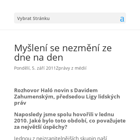
Vybrat Stránku
Myšlení se nezmění ze
dne na den
Pondělí, 5. září 2011
Zprávy z médií
Rozhovor Haló novin s Davidem
Zahumenským, předsedou Ligy lidských
práv
Naposledy jsme spolu hovořili v lednu
2010. Jaké bylo toto období, co považujete
za největší úspěchy?
Jednou z nejzranitelnějších skupin naší