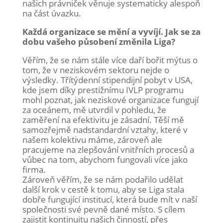
našich právniček věnuje systematicky alespoň
na část úvazku.
Každá organizace se mění a vyvíjí. Jak se za
dobu vašeho působení změnila Liga?
Věřím, že se nám stále více daří bořit mýtus o
tom, že v neziskovém sektoru nejde o
výsledky. Třítýdenní stipendijní pobyt v USA,
kde jsem díky prestižnímu IVLP programu
mohl poznat, jak neziskové organizace fungují
za oceánem, mě utvrdil v pohledu, že
zaměření na efektivitu je zásadní. Těší mě
samozřejmě nadstandardní vztahy, které v
našem kolektivu máme, zároveň ale
pracujeme na zlepšování vnitřních procesů a
vůbec na tom, abychom fungovali více jako
firma.
Zároveň věřím, že se nám podařilo udělat
další krok v cestě k tomu, aby se Liga stala
dobře fungující institucí, která bude mít v naší
společnosti své pevně dané místo. S cílem
zajistit kontinuitu našich činností, přes