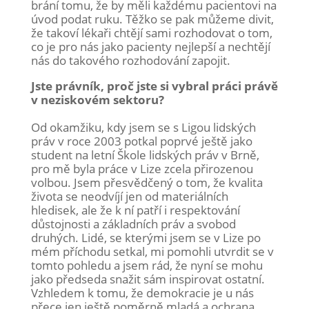
brání tomu, že by měli každému pacientovi na
úvod podat ruku. Těžko se pak můžeme divit,
že takoví lékaři chtějí sami rozhodovat o tom,
co je pro nás jako pacienty nejlepší a nechtějí
nás do takového rozhodování zapojit.
Jste právník, proč jste si vybral práci právě
v neziskovém sektoru?
Od okamžiku, kdy jsem se s Ligou lidských
práv v roce 2003 potkal poprvé ještě jako
student na letní Škole lidských práv v Brně,
pro mě byla práce v Lize zcela přirozenou
volbou. Jsem přesvědčený o tom, že kvalita
života se neodvíjí jen od materiálních
hledisek, ale že k ní patří i respektování
důstojnosti a základních práv a svobod
druhých. Lidé, se kterými jsem se v Lize po
mém příchodu setkal, mi pomohli utvrdit se v
tomto pohledu a jsem rád, že nyní se mohu
jako předseda snažit sám inspirovat ostatní.
Vzhledem k tomu, že demokracie je u nás
přece jen ještě poměrně mladá a ochrana