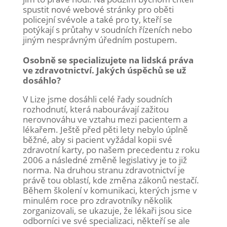
spustit nové webové stránky pro oběti
policejní svévole a také pro ty, kteří se
potýkají s průtahy v soudních řízeních nebo
jiným nesprávným úředním postupem.
Osobně se specializujete na lidská práva
ve zdravotnictví. Jakých úspěchů se už
dosáhlo?
V Lize jsme dosáhli celé řady soudních
rozhodnutí, která nabourávají zažitou
nerovnováhu ve vztahu mezi pacientem a
lékařem. Ještě před pěti lety nebylo úplně
běžné, aby si pacient vyžádal kopii své
zdravotní karty, po našem precedentu z roku
2006 a následné změně legislativy je to již
norma. Na druhou stranu zdravotnictví je
právě tou oblastí, kde změna zákonů nestačí.
Během školení v komunikaci, kterých jsme v
minulém roce pro zdravotníky několik
zorganizovali, se ukazuje, že lékaři jsou sice
odborníci ve své specializaci, někteří se ale