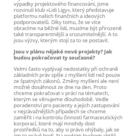
výpadky projektového financování, jsme
rozvinuli klub »Lidi Ligy«, který představuje
platformu našich finančních a ideových
podporovatelů. Díky tomu, že se více
obracíme na běžné lidi, musíme být přirozeně
také transparentnější a srozumitelnější. A to
jsou výzvy, kterým stojí za to se postavit.
Jsou v plánu nějaké nové projekty? Jak
budou pokračovat ty současné?
Velmi často vyplývají nedostatky při ochraně
základních práv spíše z myšlení lidí než pouze
ze špatných zákonů. Změny myšlení ale není
možné dosáhnout ze dne na den. Proto
chceme pokračovat v práci na tématech,
kterým se věnujeme dlouhodobě. Vedle
poradenství pro pacienty a jejich zastupování
v nejzávažnějších případech se chceme
zaměřit i na kontrolu činnosti farmaceutických
korporací, které mají mnohdy dost
prostředků na to, aby si právo ohýbaly, jak se
jim to právě hodí. Na podzim bychom chtěli