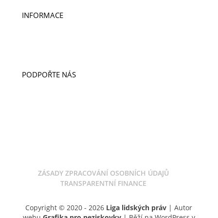
INFORMACE
PUBLIKACE
PRO MÉDIA
VÝROČNÍ ZPRÁVY
PODPOŘTE NÁS
DARUJTE
LIGA CUP
DOBROČINNÝ OBCHOD
ODKAZ V ZÁVĚTI
ZÁSADY ZPRACOVÁNÍ OSOBNÍCH ÚDAJŮ
TRANSPARENTNÍ FINANCE
Copyright © 2020 - 2026
Liga lidských práv
| Autor
webu
Grafika pro neziskovky
| Běží na WordPress v