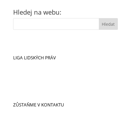
Hledej na webu:
LIGA LIDSKÝCH PRÁV
VIZE A POSLÁNÍ
ÚSPĚCHY
NAŠI LIDÉ
PŘÍPADY
PROJEKTY
ZŮSTAŇME V KONTAKTU
ODEBÍREJTE NOVINKY
KONTAKTY
DOBROVOLNICTVÍ A STÁŽE