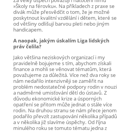
Za velký úspěch považuji i natočení filmu
»Školy na férovku«. Na příkladech z praxe se
divák může přesvědčit o tom, že je možné
poskytnout kvalitní vzdělání i dětem, které se
od většiny odlišují barvou pleti nebo jiným
handicapem.
A naopak, jakým úskalím Liga lidských
práv čelila?
Jako většina neziskových organizací i my
pravidelně bojujeme s tím, abychom získali
finance a mohli se věnovat tématům, která
považujeme za důležitá. Více než dva roky se
nám nedařilo intenzivněji se zaměřit na
problém nedostatečné podpory rodin v nouzi
a nadměrné umisťování dětí do ústavů. Z
důvodu ekonomické krize a úsporných
opatření se přitom může jednat o stále více
rodin. Na druhou stranu se nám přece jenom
podařilo převzít zastupování několika případů
a v několika již slavíme úspěchy. Od října
minulého roku se tomuto tématu jedna z