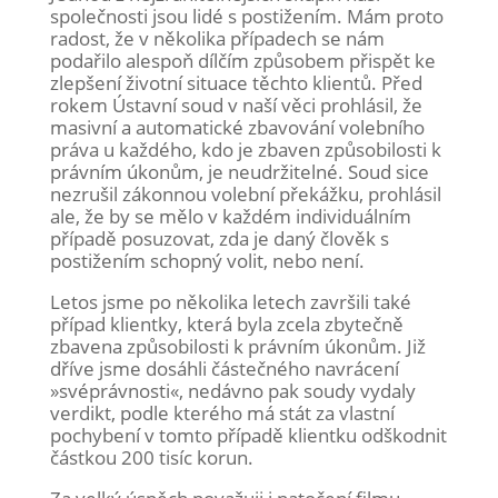
společnosti jsou lidé s postižením. Mám proto
radost, že v několika případech se nám
podařilo alespoň dílčím způsobem přispět ke
zlepšení životní situace těchto klientů. Před
rokem Ústavní soud v naší věci prohlásil, že
masivní a automatické zbavování volebního
práva u každého, kdo je zbaven způsobilosti k
právním úkonům, je neudržitelné. Soud sice
nezrušil zákonnou volební překážku, prohlásil
ale, že by se mělo v každém individuálním
případě posuzovat, zda je daný člověk s
postižením schopný volit, nebo není.
Letos jsme po několika letech završili také
případ klientky, která byla zcela zbytečně
zbavena způsobilosti k právním úkonům. Již
dříve jsme dosáhli částečného navrácení
»svéprávnosti«, nedávno pak soudy vydaly
verdikt, podle kterého má stát za vlastní
pochybení v tomto případě klientku odškodnit
částkou 200 tisíc korun.