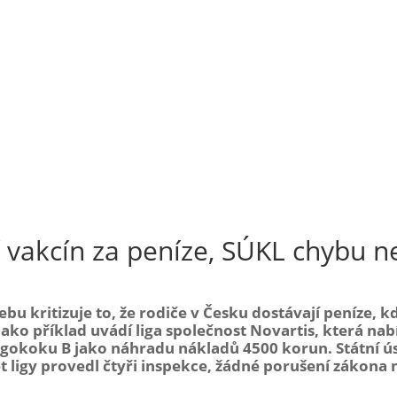
ní vakcín za peníze, SÚKL chybu n
bu kritizuje to, že rodiče v Česku dostávají peníze, kd
ako příklad uvádí liga společnost Novartis, která nab
ngokoku B jako náhradu nákladů 4500 korun. Státní ú
t ligy provedl čtyři inspekce, žádné porušení zákona 