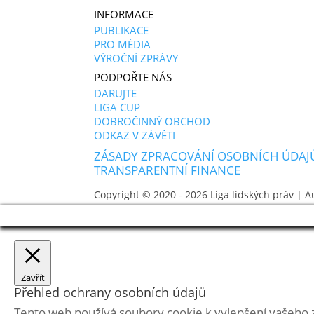
INFORMACE
PUBLIKACE
PRO MÉDIA
VÝROČNÍ ZPRÁVY
PODPOŘTE NÁS
DARUJTE
LIGA CUP
DOBROČINNÝ OBCHOD
ODKAZ V ZÁVĚTI
ZÁSADY ZPRACOVÁNÍ OSOBNÍCH ÚDAJ
TRANSPARENTNÍ FINANCE
Copyright © 2020 - 2026
Liga lidských práv
| A
Zavřít
Přehled ochrany osobních údajů
Tento web používá soubory cookie k vylepšení vašeho 