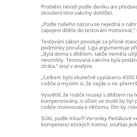
Problém nevidí podle deníku ani předse
zkoušení této vakcíny dohlížel.
„Podle našeho názoru se nejedná o náhr
zapojení dítěte do testování motivovat,
Testování zákon povoluje za přísně stan
podmínky porušují. Liga argumentuje pří
„Byla doma s dítětem, takže neměla ušlý 
nevznikly. Testovaná vakcína byla podán
ztráta,“ stojí v analýze.
„Celkem bylo skutečně vypláceno 4500 k
rodiče a myslím si, že nejde o nic přemr
Vysvětlil, že rodiče musejí s dítětem na 
kompenzovány, o účast ve studii by byl p
rodiče motivovala k něčemu, čím by riskov
SÚKL podle mluvčí Veroniky Petlákové v
kompetenci etických komisí, souhlas jed