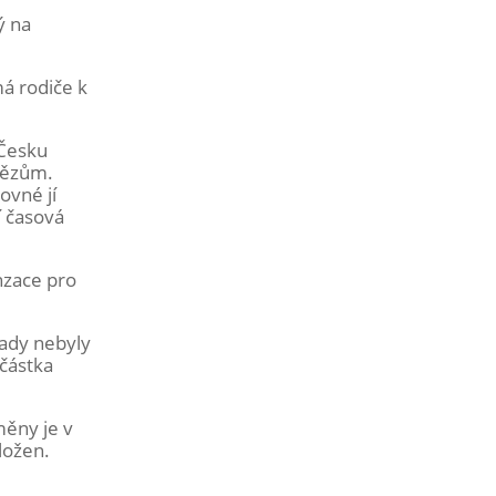
ý na
á rodiče k
 Česku
enězům.
ovné jí
í časová
nzace pro
lady nebyly
 částka
měny je v
ložen.