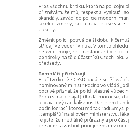
Přes všechnu kritiku, která na policejn
přiznávám, že můj respekt si vysloužil 
skandály, zavádí do policie moderní man
jakékoli změny, jsou u ní vidět (se vší 
posuny.
Změnit policii potrvá delší dobu, k čemu
střídají ve vedení vnitra. V tomto ohled
neuvědomuje, že u nestandardních police
pendreky na těle účastníků CzechTeku 20
předsedy.
Templáři přicházejí
Proč tvrdím, že ČSSD nadále směřování po
nominovaný ministr Pecina ve vládě „odbo
poctivě přiznal, že policii vlastně vůbec
Proto si na ni najal Jiřího Komorouse, 
a pravicový radikalismus Danielem Lando
počin legrací, kterou má tak rád! Smysl p
„templářů“ na silovém ministerstvu, léka
Je jisté, že mediálně průrazný a pro čá
prezidenta zastínit přinejmenším v médi