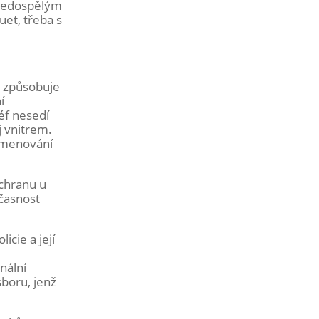
 nedospělým
et, třeba s
a způsobuje
í
šéf nesedí
j vnitrem.
 jmenování
chranu u
učasnost
cie a její
nální
sboru, jenž