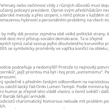
í přehmaty nebo nečinnost vždy z různých důvodů musí dop
současný policejní prezident. Oproti svým předchůdcům nes
ažerské metody a přes utrpení, s nímž policie v každém st
její omezenou hybností a personálními problémy na všech st
ž by měly dát prostor zejména obě velké politické strany, 
u mě dost mrzí přístup sociální demokracie. Ta si zřejmě
jních týmů začal sestup jejího dlouholetého korunního pr
05 se symbolicky proměnily ve vajíčka končící na obleku 
licie podceňuje a nedomýšlí? Protože to nejnověji potvrdi
rníků“, jejíž prioritou má být i boj proti „extremismu“. P
 nerozumí.
který společně s předním českým odborníkem na nacisticko
u založil laický řád Ordo Lumen Templi. Podle ministra by
ro humor je zřejmě této vládě vlastní, o čemž svědčí i další
ř Barták šéfující armádě.
st policistů charizmatický Komorous nebude mít problém pol
ích.