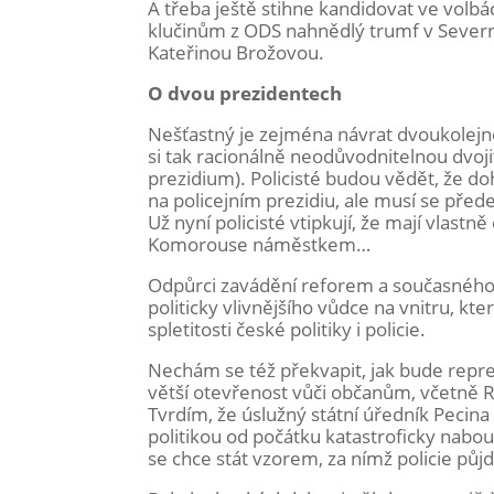
A třeba ještě stihne kandidovat ve vol
klučinům z ODS nahnědlý trumf v Severn
Kateřinou Brožovou.
O dvou prezidentech
Nešťastný je zejména návrat dvoukolejné
si tak racionálně neodůvodnitelnou dvoji
prezidium). Policisté budou vědět, že doh
na policejním prezidiu, ale musí se před
Už nyní policisté vtipkují, že mají vlast
Komorouse náměstkem…
Odpůrci zavádění reforem a současného 
politicky vlivnějšího vůdce na vnitru, k
spletitosti české politiky i policie.
Nechám se též překvapit, jak bude repre
větší otevřenost vůči občanům, včetně
Tvrdím, že úslužný státní úředník Pecin
politikou od počátku katastroficky nabou
se chce stát vzorem, za nímž policie půj