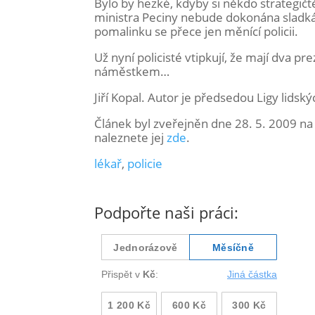
Bylo by hezké, kdyby si někdo strategičt
ministra Peciny nebude dokonána sladká 
pomalinku se přece jen měnící policii.
Už nyní policisté vtipkují, že mají dva 
náměstkem…
Jiří Kopal. Autor je předsedou Ligy lidský
Článek byl zveřejněn dne 28. 5. 2009 na
naleznete jej
zde
.
lékař
,
policie
Podpořte naši práci: