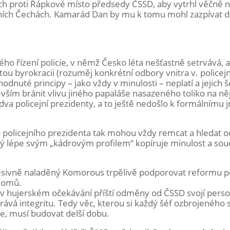
bách proti Řápkové místo předsedy ČSSD, aby vytrhl věčně
ích Čechách. Kamarád Dan by mu k tomu mohl zazpívat du
ho řízení policie, v němž Česko léta nešťastně setrvává, 
tou byrokracii (rozuměj konkrétní odbory vnitra v. policejn
odnuté principy – jako vždy v minulosti – neplatí a jejich 
evším bránit vlivu jiného papaláše nasazeného toliko na ně
ně dva policejní prezidenty, a to ještě nedošlo k formálnímu
policejního prezidenta tak mohou vždy remcat a hledat o
terý lépe svým „kádrovým profilem“ kopíruje minulost a so
sivně naladěný Komorous trpělivě podporovat reformu poli
 Romů.
a v hujerském očekávání příští odměny od ČSSD svojí perso
rává integritu. Tedy věc, kterou si každý šéf ozbrojeného 
de, musí budovat delší dobu.