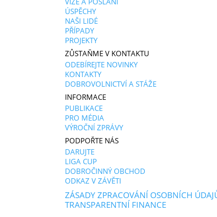
VIZE A POSLÁNÍ
ÚSPĚCHY
NAŠI LIDÉ
PŘÍPADY
PROJEKTY
ZŮSTAŇME V KONTAKTU
ODEBÍREJTE NOVINKY
KONTAKTY
DOBROVOLNICTVÍ A STÁŽE
INFORMACE
PUBLIKACE
PRO MÉDIA
VÝROČNÍ ZPRÁVY
PODPOŘTE NÁS
DARUJTE
LIGA CUP
DOBROČINNÝ OBCHOD
ODKAZ V ZÁVĚTI
ZÁSADY ZPRACOVÁNÍ OSOBNÍCH ÚDAJ
TRANSPARENTNÍ FINANCE