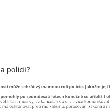
a policii?
osti může sehrát významnou roli policie. Jakožto její l
 jí pomohly po sedmdesáti letech konečně se přiblížit
í větší část musí vyjít z kanceláří do ulic a více komunikova
oč má ochraňovat proti radikalismu, porušování zákona a nás