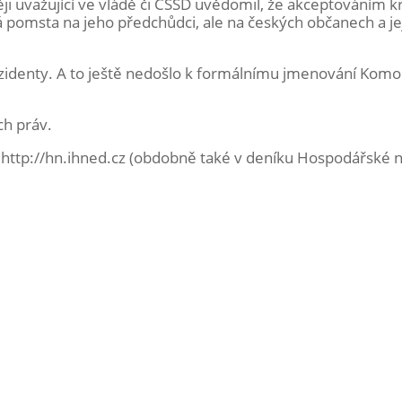
ěji uvažující ve vládě či ČSSD uvědomil, že akceptováním 
pomsta na jeho předchůdci, ale na českých občanech a je
prezidenty. A to ještě nedošlo k formálnímu jmenování Kom
ch práv.
 http://hn.ihned.cz (obdobně také v deníku Hospodářské n