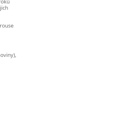
kroků
jich
orouse
oviny),