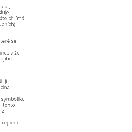
adat,
luje
átě přijímá
upních)
které se
ince a že
jejího
l jí
ecina
u symboliku
l tento
 z
icejního