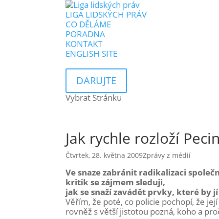
LIGA LIDSKÝCH PRÁV
CO DĚLÁME
PORADNA
KONTAKT
ENGLISH SITE
DARUJTE
Vybrat Stránku
Jak rychle rozloží Pecin
Čtvrtek, 28. května 2009
Zprávy z médií
Ve snaze zabránit radikalizaci společn
kritik se zájmem sleduji,
jak se snaží zavádět prvky, které by
Věřím, že poté, co policie pochopí, že jej
rovněž s větší jistotou pozná, koho a pr