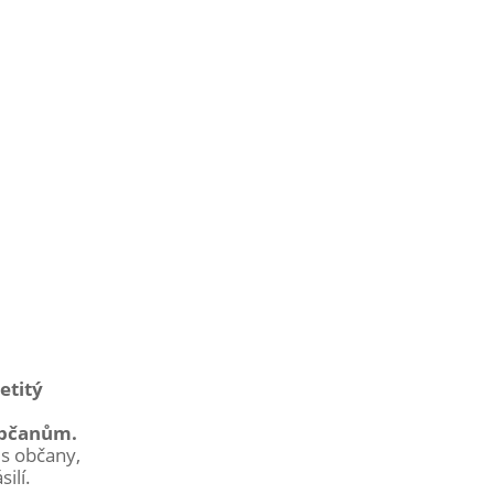
etitý
 občanům.
t s občany,
ilí.