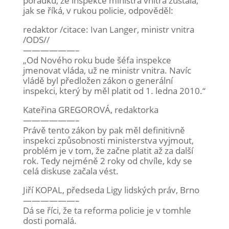
pořádku, že inspekce ministra vnitra zůstala,
jak se říká, v rukou policie, odpověděl:
redaktor /citace: Ivan Langer, ministr vnitra
/ODS//
——————–
„Od Nového roku bude šéfa inspekce
jmenovat vláda, už ne ministr vnitra. Navíc
vládě byl předložen zákon o generální
inspekci, který by měl platit od 1. ledna 2010.“
Kateřina GREGOROVÁ, redaktorka
——————–
Právě tento zákon by pak měl definitivně
inspekci způsobnosti ministerstva vyjmout,
problém je v tom, že začne platit až za další
rok. Tedy nejméně 2 roky od chvíle, kdy se
celá diskuse začala vést.
Jiří KOPAL, předseda Ligy lidských práv, Brno
——————–
Dá se říci, že ta reforma policie je v tomhle
dosti pomalá.