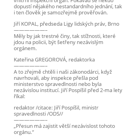
vnitřní inspekční orgán. Pokavaď se někdo
dopustí nějakého nestandardního jednání, tak
i ten člověk je samozřejmě prověřován.
Jiří KOPAL, předseda Ligy lidských práv, Brno
——————–
Měly by jak trestné činy, tak stížnosti, které
jdou na policii, být šetřeny nezávislým
orgánem.
Kateřina GREGOROVÁ, redaktorka
——————–
A to zřejmě chtěli i naši zákonodárci, když
navrhovali, aby inspekce přešla pod
ministerstvo spravedlnosti nebo byla
nezávislou institucí. Jiří Pospíšil před 2-ma lety
říkal:
redaktor /citace: Jiří Pospíšil, ministr
spravedlnosti /ODS//
——————–
„Přesun má zajistit větší nezávislost tohoto
orgánu.“