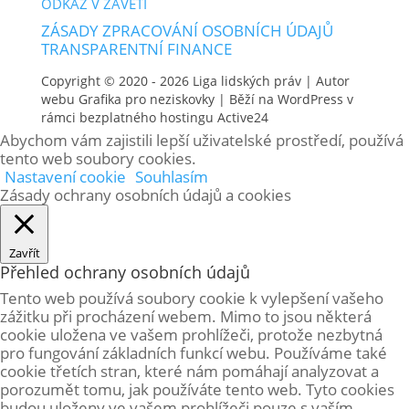
ODKAZ V ZÁVĚTI
ZÁSADY ZPRACOVÁNÍ OSOBNÍCH ÚDAJŮ
TRANSPARENTNÍ FINANCE
Copyright © 2020 - 2026
Liga lidských práv
| Autor
webu
Grafika pro neziskovky
| Běží na WordPress v
rámci bezplatného hostingu
Active24
Abychom vám zajistili lepší uživatelské prostředí, používá
tento web soubory cookies.
Nastavení cookie
Souhlasím
Zásady ochrany osobních údajů a cookies
Zavřít
Přehled ochrany osobních údajů
Tento web používá soubory cookie k vylepšení vašeho
zážitku při procházení webem. Mimo to jsou některá
cookie uložena ve vašem prohlížeči, protože
nezbytná
pro fungování základních funkcí webu. Používáme také
cookie třetích stran, které nám pomáhají analyzovat a
porozumět tomu, jak používáte tento web. Tyto cookies
budou uloženy ve vašem prohlížeči pouze s vaším