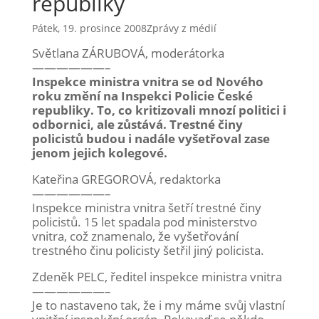
republiky
Pátek, 19. prosince 2008
Zprávy z médií
Světlana ZÁRUBOVÁ, moderátorka
——————–
Inspekce ministra vnitra se od Nového
roku změní na Inspekci Policie České
republiky. To, co kritizovali mnozí politici i
odbornici, ale zůstává. Trestné činy
policistů budou i nadále vyšetřoval zase
jenom jejich kolegové.
Kateřina GREGOROVÁ, redaktorka
——————–
Inspekce ministra vnitra šetří trestné činy
policistů. 15 let spadala pod ministerstvo
vnitra, což znamenalo, že vyšetřování
trestného činu policisty šetřil jiný policista.
Zdeněk PELC, ředitel inspekce ministra vnitra
——————–
Je to nastaveno tak, že i my máme svůj vlastní