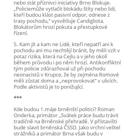
nebo stát příznivci iniciativy Brno Blokuje.
„Policiemůže vytlačit blokádu štíty nebo lidi,
kteří budou klást pasivní odpor, odnese z
trasy pochodu,“ vysvětluje Candigliota.
Blokátorům hrozí pokuta a přestupkové
řízení.
5. Kam jít a kam ne Lidé, kteří nepatří ani k
pochodu ani mu nechtějí bránit, by měli vzít v
potaz rizika, která na Cejlu a v jeho okolí
během průvodu i po něm hrozí. Antikonfliktní
tým policie zdůrazňoval už při pochodu
neonacistů v Krupce, že by zejména Romové
měli zůstat doma a „neprovokovat“ v ulicích.
Podle aktivistů je to ponižující.
***
Kde budou 1.máje brněnští politici? Roman
Onderka, primátor „Svátek práce budu trávit
tradičně na Brněnské přehradě. V přístavišti
bude slavit brněnská ČSSD. Jako vrchní velitel
strážníků a primátor Brna však budu v