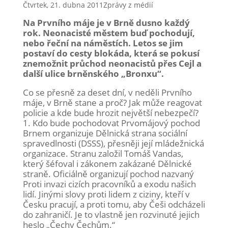
Čtvrtek, 21. dubna 2011
Zprávy z médií
Na Prvního máje je v Brně dusno každý
rok. Neonacisté městem buď pochodují,
nebo řeční na náměstích. Letos se jim
postaví do cesty blokáda, která se pokusí
znemožnit průchod neonacistů přes Cejl a
další ulice brněnského „Bronxu“.
Co se přesně za deset dní, v neděli Prvního
máje, v Brně stane a proč? Jak může reagovat
policie a kde bude hrozit největší nebezpečí?
1. Kdo bude pochodovat Prvomájový pochod
Brnem organizuje Dělnická strana sociální
spravedlnosti (DSSS), přesněji její mládežnická
organizace. Stranu založil Tomáš Vandas,
který šéfoval i zákonem zakázané Dělnické
straně. Oficiálně organizují pochod nazvaný
Proti invazi cizích pracovníků a exodu našich
lidí. Jinými slovy proti lidem z ciziny, kteří v
Česku pracují, a proti tomu, aby Češi odcházeli
do zahraničí. Je to vlastně jen rozvinuté jejich
heslo „Čechy Čechům.“