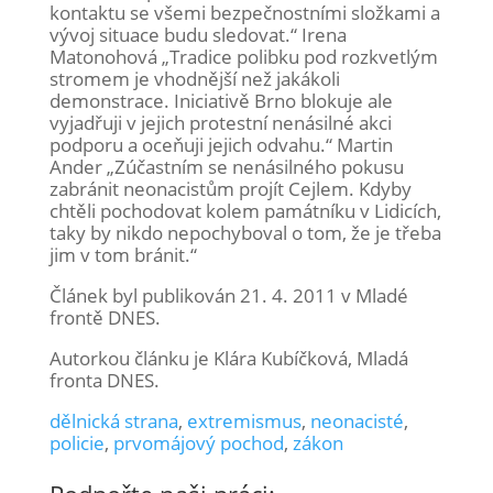
kontaktu se všemi bezpečnostními složkami a
vývoj situace budu sledovat.“ Irena
Matonohová „Tradice polibku pod rozkvetlým
stromem je vhodnější než jakákoli
demonstrace. Iniciativě Brno blokuje ale
vyjadřuji v jejich protestní nenásilné akci
podporu a oceňuji jejich odvahu.“ Martin
Ander „Zúčastním se nenásilného pokusu
zabránit neonacistům projít Cejlem. Kdyby
chtěli pochodovat kolem památníku v Lidicích,
taky by nikdo nepochyboval o tom, že je třeba
jim v tom bránit.“
Článek byl publikován 21. 4. 2011 v Mladé
frontě DNES.
Autorkou článku je Klára Kubíčková, Mladá
fronta DNES.
dělnická strana
,
extremismus
,
neonacisté
,
policie
,
prvomájový pochod
,
zákon