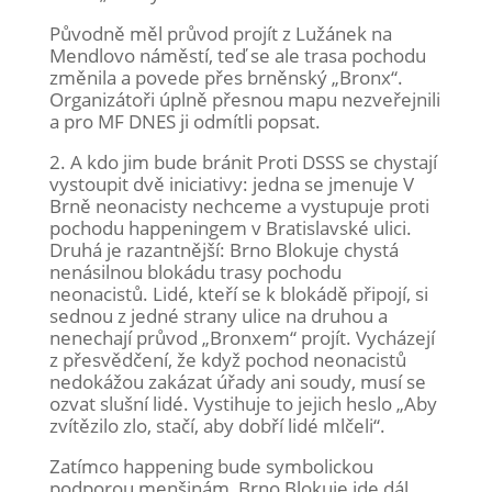
Původně měl průvod projít z Lužánek na
Mendlovo náměstí, teď se ale trasa pochodu
změnila a povede přes brněnský „Bronx“.
Organizátoři úplně přesnou mapu nezveřejnili
a pro MF DNES ji odmítli popsat.
2. A kdo jim bude bránit Proti DSSS se chystají
vystoupit dvě iniciativy: jedna se jmenuje V
Brně neonacisty nechceme a vystupuje proti
pochodu happeningem v Bratislavské ulici.
Druhá je razantnější: Brno Blokuje chystá
nenásilnou blokádu trasy pochodu
neonacistů. Lidé, kteří se k blokádě připojí, si
sednou z jedné strany ulice na druhou a
nenechají průvod „Bronxem“ projít. Vycházejí
z přesvědčení, že když pochod neonacistů
nedokážou zakázat úřady ani soudy, musí se
ozvat slušní lidé. Vystihuje to jejich heslo „Aby
zvítězilo zlo, stačí, aby dobří lidé mlčeli“.
Zatímco happening bude symbolickou
podporou menšinám, Brno Blokuje jde dál.