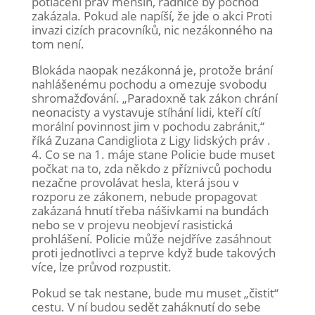
potlačení práv menšin, radnice by pochod
zakázala. Pokud ale napíší, že jde o akci Proti
invazi cizích pracovníků, nic nezákonného na
tom není.
Blokáda naopak nezákonná je, protože brání
nahlášenému pochodu a omezuje svobodu
shromažďování. „Paradoxně tak zákon chrání
neonacisty a vystavuje stíhání lidi, kteří cítí
morální povinnost jim v pochodu zabránit,“
říká Zuzana Candigliota z Ligy lidských práv .
4. Co se na 1. máje stane Policie bude muset
počkat na to, zda někdo z příznivců pochodu
nezačne provolávat hesla, která jsou v
rozporu ze zákonem, nebude propagovat
zakázaná hnutí třeba nášivkami na bundách
nebo se v projevu neobjeví rasistická
prohlášení. Policie může nejdříve zasáhnout
proti jednotlivci a teprve když bude takových
více, lze průvod rozpustit.
Pokud se tak nestane, bude mu muset „čistit“
cestu. V ní budou sedět zaháknutí do sebe