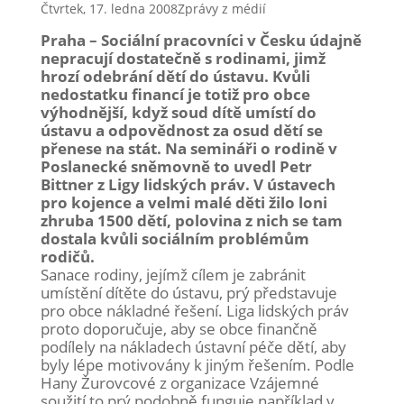
Čtvrtek, 17. ledna 2008
Zprávy z médií
Praha – Sociální pracovníci v Česku údajně
nepracují dostatečně s rodinami, jimž
hrozí odebrání dětí do ústavu. Kvůli
nedostatku financí je totiž pro obce
výhodnější, když soud dítě umístí do
ústavu a odpovědnost za osud dětí se
přenese na stát. Na semináři o rodině v
Poslanecké sněmovně to uvedl Petr
Bittner z Ligy lidských práv. V ústavech
pro kojence a velmi malé děti žilo loni
zhruba 1500 dětí, polovina z nich se tam
dostala kvůli sociálním problémům
rodičů.
Sanace rodiny, jejímž cílem je zabránit
umístění dítěte do ústavu, prý představuje
pro obce nákladné řešení. Liga lidských práv
proto doporučuje, aby se obce finančně
podílely na nákladech ústavní péče dětí, aby
byly lépe motivovány k jiným řešením. Podle
Hany Žurovcové z organizace Vzájemné
soužití to prý podobně funguje například v