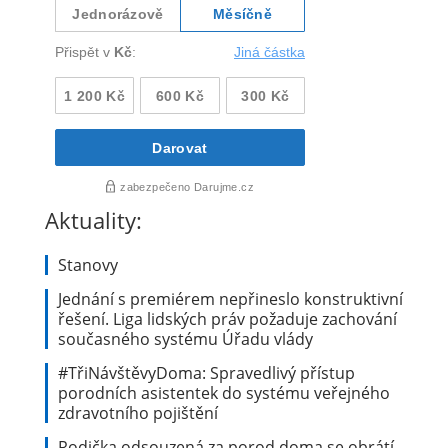
Aktuality:
Stanovy
Jednání s premiérem nepřineslo konstruktivní
řešení. Liga lidských práv požaduje zachování
současného systému Úřadu vlády
#TřiNávštěvyDoma: Spravedlivý přístup
porodních asistentek do systému veřejného
zdravotního pojištění
Rodička odsouzená za porod doma se obrátí