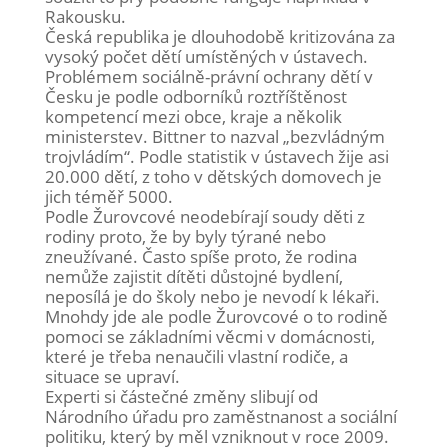
Rakousku.
Česká republika je dlouhodobě kritizována za
vysoký počet dětí umístěných v ústavech.
Problémem sociálně-právní ochrany dětí v
Česku je podle odborníků roztříštěnost
kompetencí mezi obce, kraje a několik
ministerstev. Bittner to nazval „bezvládným
trojvládím“. Podle statistik v ústavech žije asi
20.000 dětí, z toho v dětských domovech je
jich téměř 5000.
Podle Žurovcové neodebírají soudy děti z
rodiny proto, že by byly týrané nebo
zneužívané. Často spíše proto, že rodina
nemůže zajistit dítěti důstojné bydlení,
neposílá je do školy nebo je nevodí k lékaři.
Mnohdy jde ale podle Žurovcové o to rodině
pomoci se základními věcmi v domácnosti,
které je třeba nenaučili vlastní rodiče, a
situace se upraví.
Experti si částečné změny slibují od
Národního úřadu pro zaměstnanost a sociální
politiku, který by měl vzniknout v roce 2009.