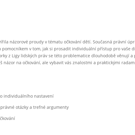
vířila názorové proudy v tématu očkování dětí. Současná právní úp
 pomocníkem v tom, jak si prosadit individuální přístup pro vaše dítě
torky z Ligy lidských práv se této problematice dlouhodobě věnují 
áš názor na očkování, ale vybavit vás znalostmi a praktickými radami
ho individuálního nastavení
správné otázky a trefné argumenty
očkování