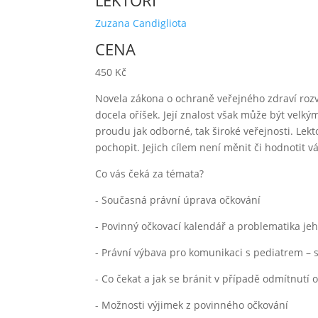
LEKTOŘI
Zuzana Candigliota
CENA
450 Kč
Novela zákona o ochraně veřejného zdraví roz
docela oříšek. Její znalost však může být velkým
proudu jak odborné, tak široké veřejnosti. Lek
pochopit. Jejich cílem není měnit či hodnotit v
Co vás čeká za témata?
- Současná právní úprava očkování
- Povinný očkovací kalendář a problematika je
- Právní výbava pro komunikaci s pediatrem – 
- Co čekat a jak se bránit v případě odmítnutí 
- Možnosti výjimek z povinného očkování