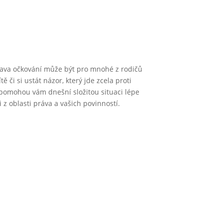
rava očkování může být pro mnohé z rodičů
 či si ustát názor, který jde zcela proti
a pomohou vám dnešní složitou situaci lépe
 z oblasti práva a vašich povinností.